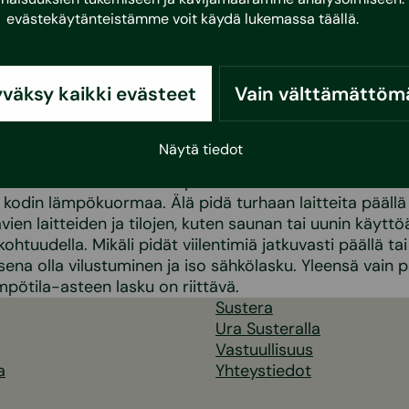
evästekäytänteistämme voit käydä lukemassa
täällä
.
een helpot viilennysvinkit kuumien kesäpäivien varall
väksy kaikki evästeet
Vain välttämättöm
unat verhoilla ja kaihtimilla. Ikkunat kannattaa peittää, 
ämpö ei pääse kuumentamaan kotia.
Näytä tiedot
viileä aika. Lämpö laskee yleensä illalla, joten silloin 
en aika tuulettaa koti läpivedolla.
kodin lämpökuormaa. Älä pidä turhaan laitteita päällä j
ien laitteiden ja tilojen, kuten saunan tai uunin käyttö
kohtuudella. Mikäli pidät viilentimiä jatkuvasti päällä tai li
sena olla vilustuminen ja iso sähkölasku. Yleensä vain p
pötila-asteen lasku on riittävä.
Sustera
Ura Susteralla
Vastuullisuus
a
Yhteystiedot