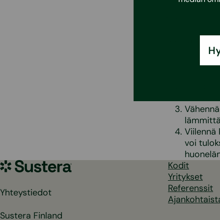
Kokosimme yht
Tee näin:
Hy
Peitä ikk
säteilyl
Hyödynnä 
erinomain
Vähennä 
lämmittäv
Viilennä 
voi tulok
huoneläm
Sustera
Kodit
Yritykset
Referenssit
Yhteystiedot
Ajankohtaist
Sustera Finland