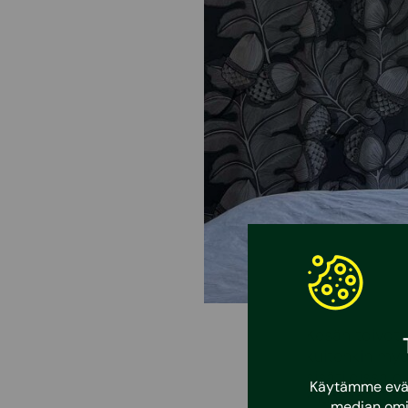
Kesän toivota
kuitenkin myö
sisätiloissa o
Käytämme eväst
muassa hikoil
median omi