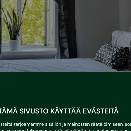
an yleensä olevan lämmin ja aurinkoinen. Kuumalla sää
TÄMÄ SIVUSTO KÄYTTÄÄ EVÄSTEITÄ
s varjopuolensa: jatkuvasti kotia lämmittävä aurinko v
levan olosta tukalan.
Liian korkea lämpötila
voi aiheutt
eitä tarjoamamme sisällön ja mainosten räätälöimiseen, sos
ua, väsymystä ja lämpösairauksia.
naisuuksien tukemiseen ja kävijämäärämme analysoimiseen. 