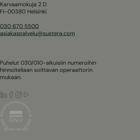
Karvaamokuja 2 D
FI-00380 Helsinki
030 670 5500
asiakaspalvelu@sustera.com
Puhelut 030/010-alkuisiin numeroihin
hinnoitellaan soittavan operaattorin
mukaan.
LinkedIn
Facebook
Instagram
Youtube