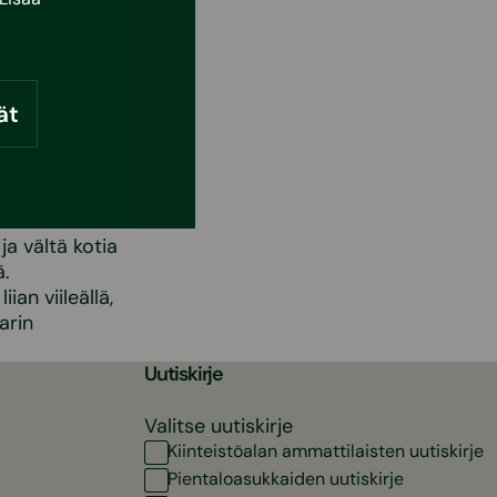
e.
ät
jotta auringon
on
a vältä kotia
ä.
ian viileällä,
arin
Uutiskirje
Valitse uutiskirje
Kiinteistöalan ammattilaisten uutiskirje
Pientaloasukkaiden uutiskirje