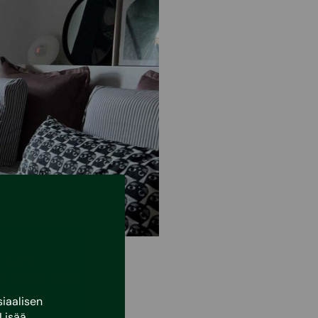
llä on
oi tehdä kodin
aa muun
iaalisen
Lisää