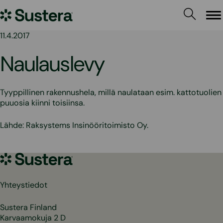
Siirry
Sustera
sisältöön
Va
11.4.2017
Naulauslevy
Tyyppillinen rakennushela, millä naulataan esim. kattotuolien
puuosia kiinni toisiinsa.
Lähde: Raksystems Insinööritoimisto Oy.
Sustera
Yhteystiedot
Sustera Finland
Karvaamokuja 2 D