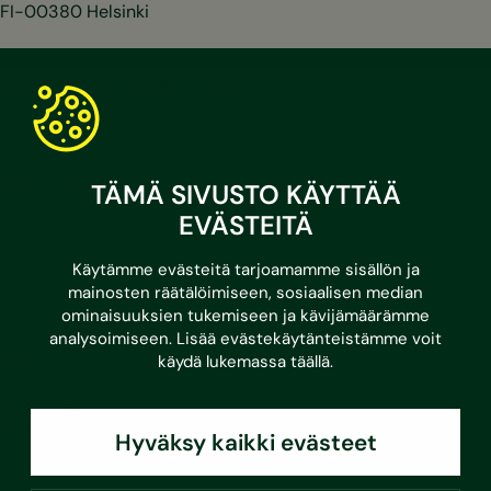
FI-00380 Helsinki
030 670 5500
asiakaspalvelu@sustera.com
Puhelut 030/010-alkuisiin numeroihin hinnoitellaan
TÄMÄ SIVUSTO KÄYTTÄÄ
soittavan operaattorin mukaan.
EVÄSTEITÄ
LinkedIn
Facebook
Instagram
Youtube
Käytämme evästeitä tarjoamamme sisällön ja
mainosten räätälöimiseen, sosiaalisen median
ominaisuuksien tukemiseen ja kävijämäärämme
analysoimiseen. Lisää evästekäytänteistämme voit
Kodit
käydä lukemassa
täällä
.
Yritykset
Referenssit
Ajankohtaista
Hyväksy kaikki evästeet