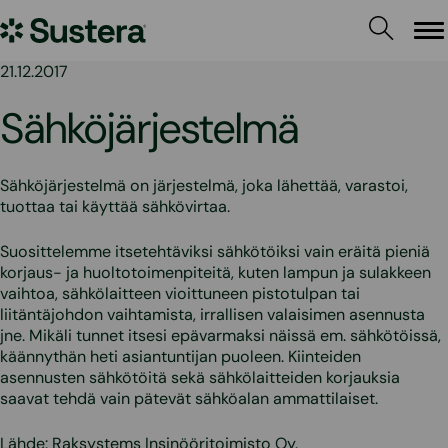
Siirry
Sustera
sisältöön
Va
21.12.2017
Sähköjärjestelmä
Sähköjärjestelmä on järjestelmä, joka lähettää, varastoi,
tuottaa tai käyttää sähkövirtaa.
Suosittelemme itsetehtäviksi sähkötöiksi vain eräitä pieniä
korjaus- ja huoltotoimenpiteitä, kuten lampun ja sulakkeen
vaihtoa, sähkölaitteen vioittuneen pistotulpan tai
liitäntäjohdon vaihtamista, irrallisen valaisimen asennusta
jne. Mikäli tunnet itsesi epävarmaksi näissä em. sähkötöissä,
käännythän heti asiantuntijan puoleen. Kiinteiden
asennusten sähkötöitä sekä sähkölaitteiden korjauksia
saavat tehdä vain pätevät sähköalan ammattilaiset.
Lähde: Raksystems Insinööritoimisto Oy.