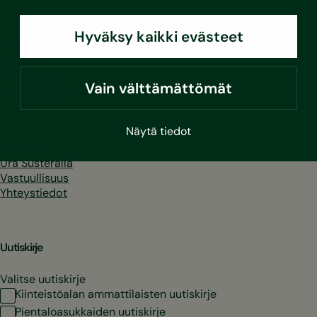
Hyväksy kaikki evästeet
Kodit
Yritykset
Referenssit
Vain välttämättömät
Ajankohtaista
Näytä tiedot
Sustera
Ura Susteralla
Vastuullisuus
Yhteystiedot
Uutiskirje
Valitse uutiskirje
Kiinteistöalan ammattilaisten uutiskirje
Pientaloasukkaiden uutiskirje