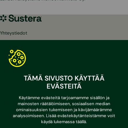
Sustera
Yhteystiedot
Sustera Finland
Karvaamokuja 2 D
FI-00380 Helsinki
030 670 5500
TÄMÄ SIVUSTO KÄYTTÄÄ
asiakaspalvelu@sustera.com
EVÄSTEITÄ
Käytämme evästeitä tarjoamamme sisällön ja
Puhelut 030/010-alkuisiin numeroihin hinnoitellaan
mainosten räätälöimiseen, sosiaalisen median
soittavan operaattorin mukaan.
ominaisuuksien tukemiseen ja kävijämäärämme
analysoimiseen. Lisää evästekäytänteistämme voit
käydä lukemassa
täällä
.
LinkedIn
Facebook
Instagram
Youtube