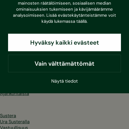
mainosten räätälöimiseen, sosiaalisen median
asiakaspalvelu@sustera.com
ominaisuuksien tukemiseen ja kävijämäärämme
analysoimiseen. Lisää evästekäytänteistämme voit
käydä lukemassa
täällä
.
Puhelut 030/010-alkuisiin numeroihin hinnoitellaan
soittavan operaattorin mukaan.
Hyväksy kaikki evästeet
LinkedIn
Facebook
Instagram
Youtube
Vain välttämättömät
Kodit
Näytä tiedot
Yritykset
Referenssit
Ajankohtaista
Sustera
Ura Susteralla
Vastuullisuus