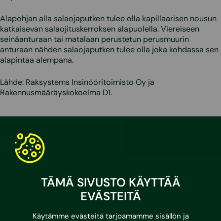
Alapohjan alla salaojaputken tulee olla kapillaarisen nousun
katkaisevan salaojituskerroksen alapuolella. Viereiseen
seinäanturaan tai matalaan perustetun perusmuurin
anturaan nähden salaojaputken tulee olla joka kohdassa sen
alapintaa alempana.
Lähde: Raksystems Insinööritoimisto Oy ja
Rakennusmääräyskokoelma D1.
Sustera
Yhteystiedot
Sustera Finland
TÄMÄ SIVUSTO KÄYTTÄÄ
Karvaamokuja 2 D
EVÄSTEITÄ
FI-00380 Helsinki
Käytämme evästeitä tarjoamamme sisällön ja
030 670 5500