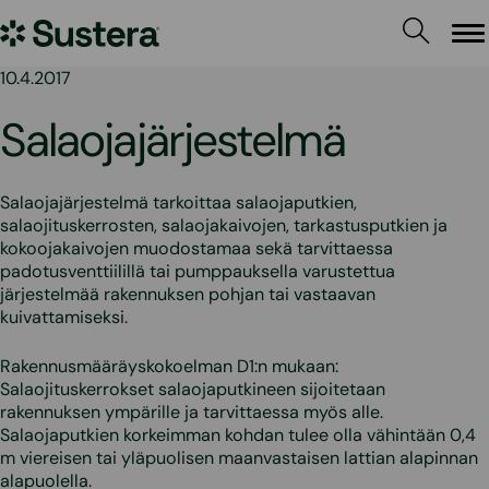
Siirry
Sustera
sisältöön
Va
10.4.2017
Salaojajärjestelmä
Salaojajärjestelmä tarkoittaa salaojaputkien,
salaojituskerrosten, salaojakaivojen, tarkastusputkien ja
kokoojakaivojen muodostamaa sekä tarvittaessa
padotusventtiilillä tai pumppauksella varustettua
järjestelmää rakennuksen pohjan tai vastaavan
kuivattamiseksi.
Rakennusmääräyskokoelman D1:n mukaan:
Salaojituskerrokset salaojaputkineen sijoitetaan
rakennuksen ympärille ja tarvittaessa myös alle.
Salaojaputkien korkeimman kohdan tulee olla vähintään 0,4
m viereisen tai yläpuolisen maanvastaisen lattian alapinnan
alapuolella.