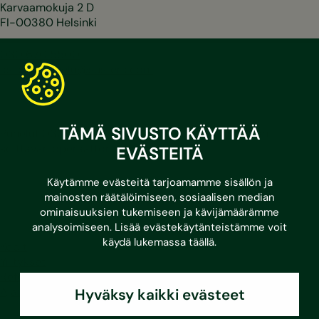
Karvaamokuja 2 D
FI-00380 Helsinki
030 670 5500
asiakaspalvelu@sustera.com
TÄMÄ SIVUSTO KÄYTTÄÄ
Puhelut 030/010-alkuisiin numeroihin hinnoitellaan
soittavan operaattorin mukaan.
EVÄSTEITÄ
Käytämme evästeitä tarjoamamme sisällön ja
LinkedIn
Facebook
Instagram
Youtube
mainosten räätälöimiseen, sosiaalisen median
ominaisuuksien tukemiseen ja kävijämäärämme
analysoimiseen. Lisää evästekäytänteistämme voit
käydä lukemassa
täällä
.
Kodit
Yritykset
Referenssit
Ajankohtaista
Hyväksy kaikki evästeet