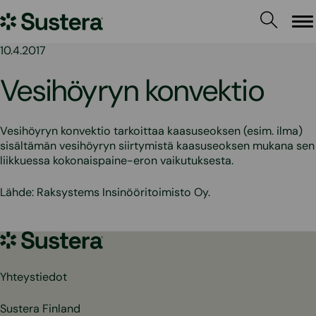
Siirry
Sustera
sisältöön
Va
10.4.2017
Vesihöyryn konvektio
Vesihöyryn konvektio tarkoittaa kaasuseoksen (esim. ilma)
sisältämän vesihöyryn siirtymistä kaasuseoksen mukana sen
liikkuessa kokonaispaine-eron vaikutuksesta.
Lähde: Raksystems Insinööritoimisto Oy.
Sustera
Yhteystiedot
Sustera Finland