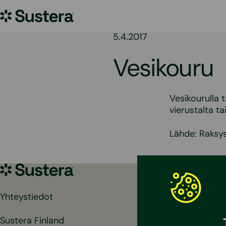
Siirry
Sustera
sisältöön
5.4.2017
Vesikouru
Vesikourulla 
vierustalta ta
Lähde: Raksy
Sustera
Kodit
Yritykset
Referenssit
Yhteystiedot
Ajankohtaist
Sustera Finland