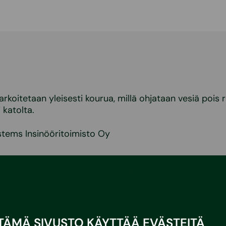
tarkoitetaan yleisesti kourua, millä ohjataan vesiä pois
i katolta.
stems Insinööritoimisto Oy
Sustera
Ura Susteralla
Vastuullisuus
a
Yhteystiedot
TÄMÄ SIVUSTO KÄYTTÄÄ EVÄSTEITÄ