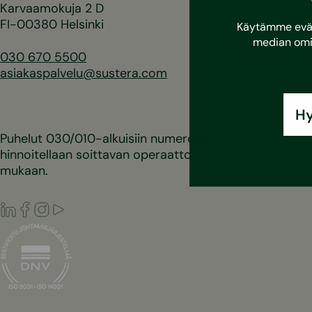
Karvaamokuja 2 D
FI-00380 Helsinki
Käytämme eväst
median omi
030 670 5500
asiakaspalvelu@sustera.com
Hy
Puhelut 030/010-alkuisiin numeroihin
hinnoitellaan soittavan operaattorin
mukaan.
LinkedIn
Facebook
Instagram
Youtube