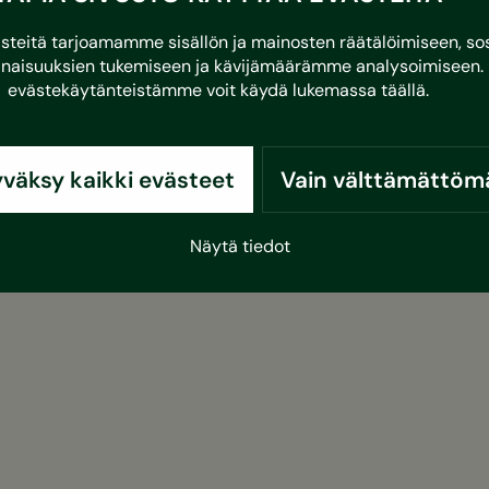
eitä tarjoamamme sisällön ja mainosten räätälöimiseen, sos
naisuuksien tukemiseen ja kävijämäärämme analysoimiseen. 
evästekäytänteistämme voit käydä lukemassa
täällä
.
väksy kaikki evästeet
Vain välttämättöm
Näytä tiedot