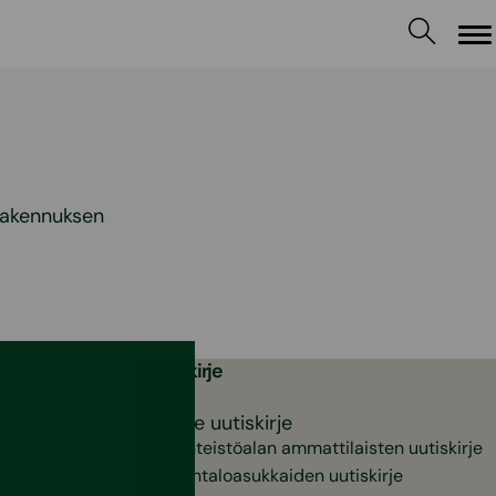
Va
 rakennuksen
Uutiskirje
Valitse uutiskirje
Kiinteistöalan ammattilaisten uutiskirje
Pientaloasukkaiden uutiskirje