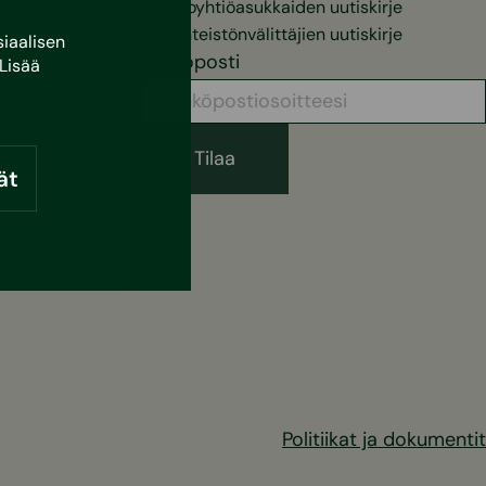
Taloyhtiöasukkaiden uutiskirje
Kiinteistönvälittäjien uutiskirje
iaalisen
Sähköposti
Lisää
ät
Politiikat ja dokumentit