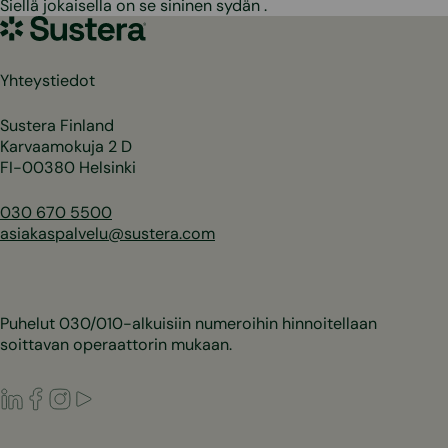
Siellä jokaisella on se sininen sydän .
Sustera
Yhteystiedot
Sustera Finland
Karvaamokuja 2 D
FI-00380 Helsinki
030 670 5500
asiakaspalvelu@sustera.com
Puhelut 030/010-alkuisiin numeroihin hinnoitellaan
soittavan operaattorin mukaan.
LinkedIn
Facebook
Instagram
Youtube