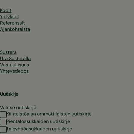
Kodit
Yritykset
Referenssit
Ajankohtaista
Sustera
Ura Susteralla
Vastuullisuus
Yhteystiedot
Uutiskirje
Valitse uutiskirje
Kiinteistöalan ammattilaisten uutiskirje
Pientaloasukkaiden uutiskirje
Taloyhtiöasukkaiden uutiskirje