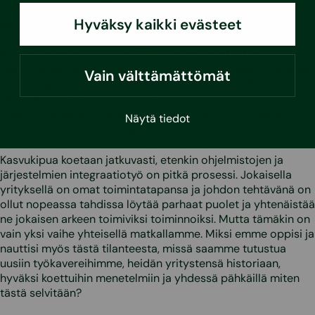
kotimaisia yrityksiä. Heidän jokaisen kanssa aloitettiin
Hyväksy kaikki evästeet
keskustelut integraatiotoimenpiteistä ja luotiin omat
aikataulut, sillä emme ole halunneet pakottaa henkistä
muutosta vaan antaa sen tulla luonnostaan keskustelujen
sekä ajan kanssa. Koemme, että olemme vahvempia yhdessä
Vain välttämättömät
kuin erikseen, mutta haluamme antaa muutokselle aikaa.
Koemme Raksystemsillä yritys- ja työidentiteetin vahvana ja
ymmärrämme, että näin on myös muualla. Pakottamalla
Näytä tiedot
saadaan harvoin hyviä lopputuloksia.
Kasvukipua koetaan jatkuvasti, etenkin ohjelmistojen ja
järjestelmien integraatiotyö on pitkä prosessi. Jokaisella
yrityksellä on omat toimintatapansa ja johdon tehtävänä on
ollut nopeassa tahdissa löytää parhaat puolet ja yhtenäistää
ne jokaisen arkeen toimiviksi toiminnoiksi. Mutta tämäkin on
vain yksi vaihe yhteisellä matkallamme. Miksi emme oppisi ja
nauttisi myös tästä tilanteesta, missä saamme tutustua
uusiin työkavereihimme, heidän yritystensä historiaan,
hyväksi koettuihin menetelmiin ja yhdessä pähkäillä miten
tästä selvitään?