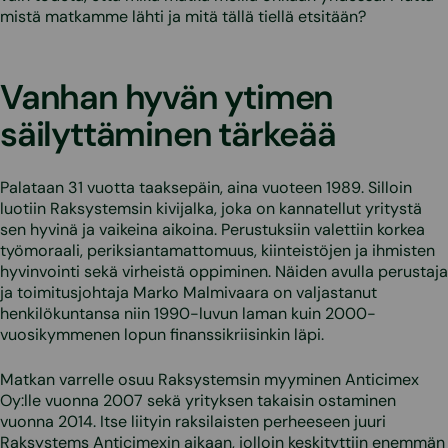
mistä matkamme lähti ja mitä tällä tiellä etsitään?
Vanhan hyvän ytimen
säilyttäminen tärkeää
Palataan 31 vuotta taaksepäin, aina vuoteen 1989. Silloin
luotiin Raksystemsin kivijalka, joka on kannatellut yritystä
sen hyvinä ja vaikeina aikoina. Perustuksiin valettiin korkea
työmoraali, periksiantamattomuus, kiinteistöjen ja ihmisten
hyvinvointi sekä virheistä oppiminen. Näiden avulla perustaja
ja toimitusjohtaja Marko Malmivaara on valjastanut
henkilökuntansa niin 1990-luvun laman kuin 2000-
vuosikymmenen lopun finanssikriisinkin läpi.
Matkan varrelle osuu Raksystemsin myyminen Anticimex
Oy:lle vuonna 2007 sekä yrityksen takaisin ostaminen
vuonna 2014. Itse liityin raksilaisten perheeseen juuri
Raksystems Anticimexin aikaan, jolloin keskityttiin enemmän