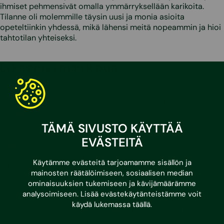
ihmiset pehmensivät omalla ymmärryksellään karikoita.
Tilanne oli molemmille täysin uusi ja monia asioita
opeteltiinkin yhdessä, mikä lähensi meitä nopeammin ja hioi
tahtotilan yhteiseksi.
Ei kasvua ilman kipua
Sitten tuli vuosi 2018 ja täysin uudenlainen aika meille
kaikille.
Vuoden lopulla saimme pääomistajaksemme
kotimaisen MB Rahastot
, jonka tuki ja ohjaus ovat olleet
vuoristoradan kurvien aikaan korvaamatonta.
TÄMÄ SIVUSTO KÄYTTÄÄ
EVÄSTEITÄ
Pelkästään vuoden 2019 aikana liikevaihtomme kasvoi n. 60
% ja henkilöstömme jopa reilut 190 prosenttia – huh! Kasvun
Käytämme evästeitä tarjoamamme sisällön ja
takana olivat vahva rekrytoiminen, voimakas tahto kasvaa
mainosten räätälöimiseen, sosiaalisen median
yritysostoin sekä laajentua Suomesta muihin Pohjolan
ominaisuuksien tukemiseen ja kävijämäärämme
maihin.
analysoimiseen. Lisää evästekäytänteistämme voit
käydä lukemassa
täällä
.
Saimmekin konserniimme vuoden aikana neljä uutta
tytäryhtiötä, joista yksi palvelee Ruotsissa ja muut ovat