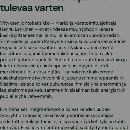
tulevaa varten
Yrityksen johtokaksikko – Marko ja varatoimitusjohtaja
Hannu Lankinen – ovat yhdessä muun johdon kanssa
käsikirjoittaneet meille muille aikamoisen vuoristoradan.
Yhtenäisen ja uuden Raksystemsin alkuvuosina kasvoimme
orgaanisesti sekä muutamien yrityskauppojen myötä
laajentaen osaamistamme rakennesuunnittelun sekä
projektinjohdon puolella. Panostimme kuntotarkastuksiin ja
kuntotutkimuksiin, asiakaspalveluun, myyntiin sekä
markkinointiin ja viestintään – annoimme kaikkemme
asiakkaittemme hyvinvoinnille ja panostimme tapaamisiin.
Sisäilma-asiat alkoivat puhututtaa ihmisiä yhä enemmän ja
laajensimme palveluitamme niin sisäilman kuin energiankin
puolelle yhä vahvemmin.
Ensimmäiset integraatiotyöt alkoivat kahden uuden
tytäryhtiön kanssa; kaksi hyvin perinteikästä toimijaa
yhdistettiin Raksystemsiin, missä vauhti ja kehityksen tahti
oli kovaa. Ei siinä yhteentörmäyksiltä säästytty, mutta upeat