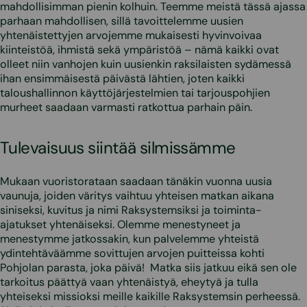
mahdollisimman pienin kolhuin. Teemme meistä tässä ajassa
parhaan mahdollisen, sillä tavoittelemme uusien
yhtenäistettyjen arvojemme mukaisesti hyvinvoivaa
kiinteistöä, ihmistä sekä ympäristöä – nämä kaikki ovat
olleet niin vanhojen kuin uusienkin raksilaisten sydämessä
ihan ensimmäisestä päivästä lähtien, joten kaikki
taloushallinnon käyttöjärjestelmien tai tarjouspohjien
murheet saadaan varmasti ratkottua parhain päin.
Tulevaisuus siintää silmissämme
Mukaan vuoristorataan saadaan tänäkin vuonna uusia
vaunuja, joiden väritys vaihtuu yhteisen matkan aikana
siniseksi, kuvitus ja nimi Raksystemsiksi ja toiminta-
ajatukset yhtenäiseksi. Olemme menestyneet ja
menestymme jatkossakin, kun palvelemme yhteistä
ydintehtäväämme sovittujen arvojen puitteissa kohti
Pohjolan parasta, joka päivä! Matka siis jatkuu eikä sen ole
tarkoitus päättyä vaan yhtenäistyä, eheytyä ja tulla
yhteiseksi missioksi meille kaikille Raksystemsin perheessä.