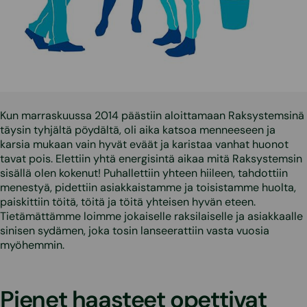
Kun marraskuussa 2014 päästiin aloittamaan Raksystemsinä
täysin tyhjältä pöydältä, oli aika katsoa menneeseen ja
karsia mukaan vain hyvät eväät ja karistaa vanhat huonot
tavat pois. Elettiin yhtä energisintä aikaa mitä Raksystemsin
sisällä olen kokenut! Puhallettiin yhteen hiileen, tahdottiin
menestyä, pidettiin asiakkaistamme ja toisistamme huolta,
paiskittiin töitä, töitä ja töitä yhteisen hyvän eteen.
Tietämättämme loimme jokaiselle raksilaiselle ja asiakkaalle
sinisen sydämen, joka tosin lanseerattiin vasta vuosia
myöhemmin.
Pienet haasteet opettivat