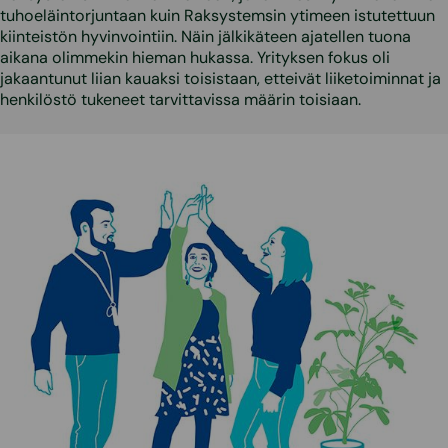
tuhoeläintorjuntaan kuin Raksystemsin ytimeen istutettuun
kiinteistön hyvinvointiin. Näin jälkikäteen ajatellen tuona
aikana olimmekin hieman hukassa. Yrityksen fokus oli
jakaantunut liian kauaksi toisistaan, etteivät liiketoiminnat ja
henkilöstö tukeneet tarvittavissa määrin toisiaan.