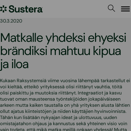
Siirry
Sustera
sisältöön
Va
30.3.2020
Matkalle yhdeksi ehyeksi
brändiksi mahtuu kipua
ja iloa
Kukaan Raksystemsiä viime vuosina lähempää tarkastellut ei
voi kieltää, etteikö yrityksessä olisi riittänyt vauhtia, töitä
olisi paiskittu ja muutoksia riittänyt. Integraatiot ja kasvu
tuovat oman mausteensa työntekijöiden jokapäiväiseen
arkeen mutta kaiken taustalla on yhä yrityksen alusta lähtien
ollut ajatus kiinteistöjen ja niiden käyttäjien hyvinvoinnista.
Tähän kun lisätään nykyajan ideat ja ulottuvuus, uuden
omistajatahon ohjaus ja kannustus sekä yhteinen visio voin
vain todeta, että mikä matka meillä onkaan yhdessä! Mutta