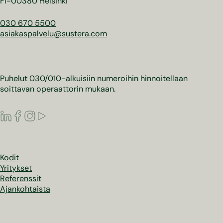
FI-00380 Helsinki
030 670 5500
asiakaspalvelu@sustera.com
Puhelut 030/010-alkuisiin numeroihin hinnoitellaan
soittavan operaattorin mukaan.
LinkedIn
Facebook
Instagram
Youtube
Kodit
Yritykset
Referenssit
Ajankohtaista