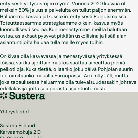
erityisesti yritysostojen myötä. Vuonna 2020 kasvua oli
melkein 50% ja uusia palveluita on tullut paljon enemmän.
Haluamme kasvaa jatkossakin, erityisesti Pohjoismaissa.
Toteuttaessamme strategiaamme oikein, kasvua myös
luonnollisesti seuraa. Kun menestymme, meiltä halutaan
ostaa, asiakkaat pysyvät pitkään uskollisina ja lisää alan
asiantuntijoita haluaa tulla meille myös töihin.
On kivaa olla kasvavassa ja menestyvässä yrityksessä
töissä, vaikka ajoittain muutos saattaa aiheuttaa pieniä
pelkotiloja. Kuka tietää, ollaanko joku päivä Pohjolan suurin
tai toimitaanko muualla Euroopassa. Aika näyttää, mutta
joka tapauksessa haluamme olla tulevaisuudessakin johtava
edelläkävijä, jolta saa parasta asiantuntemusta.
Sustera
Yhteystiedot
Sustera Finland
Karvaamokuja 2 D