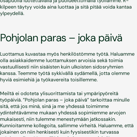
osapuolia luotettavalla ja puolueettomalla työllämme. R-
kilpeen täytyy voida aina luottaa ja sitä pitää voida kantaa
ylpeydellä.
Pohjolan paras – joka päivä
Luottamus kuvastaa myös henkilöstömme työtä. Haluamme
olla asiakkaidemme luottamuksen arvoisia sekä toimia
vastuullisesti niin sisäisten kuin ulkoisten sidosryhmien
kanssa. Teemme työtä sykkivällä sydämellä, jotta olemme
hyviä esimiehiä ja työkavereita toisillemme.
Meiltä ei odoteta ylisuorittamista tai ympäripyöreitä
työpäiviä. ”Pohjolan paras – joka päivä” tarkoittaa minulle
sitä, että jos minä, sinä ja me yhdessä toimimme
ydintehtävämme mukaan yhdessä sopimiemme arvojen
mukaisesti, niin tulemme menestymään jatkossakin.
Kunnioitamme kollegoita, sallimme virheitä. Haluamme, että
jokainen on niin henkisesti kuin fyysisestikin turvassa