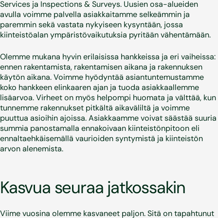
Services ja Inspections & Surveys. Uusien osa-alueiden
avulla voimme palvella asiakkaitamme selkeämmin ja
paremmin sekä vastata nykyiseen kysyntään, jossa
kiinteistöalan ympäristövaikutuksia pyritään vähentämään.
Olemme mukana hyvin erilaisissa hankkeissa ja eri vaiheissa:
ennen rakentamista, rakentamisen aikana ja rakennuksen
käytön aikana. Voimme hyödyntää asiantuntemustamme
koko hankkeen elinkaaren ajan ja tuoda asiakkaallemme
lisäarvoa. Virheet on myös helpompi huomata ja välttää, kun
tunnemme rakennukset pitkältä aikaväliltä ja voimme
puuttua asioihin ajoissa. Asiakkaamme voivat säästää suuria
summia panostamalla ennakoivaan kiinteistönpitoon eli
ennaltaehkäisemällä vaurioiden syntymistä ja kiinteistön
arvon alenemista.
Kasvua seuraa jatkossakin
Viime vuosina olemme kasvaneet paljon. Sitä on tapahtunut