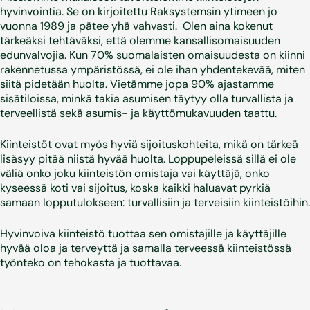
hyvinvointia. Se on kirjoitettu Raksystemsin ytimeen jo
vuonna 1989 ja pätee yhä vahvasti. Olen aina kokenut
tärkeäksi tehtäväksi, että olemme kansallisomaisuuden
edunvalvojia. Kun 70% suomalaisten omaisuudesta on kiinni
rakennetussa ympäristössä, ei ole ihan yhdentekevää, miten
siitä pidetään huolta. Vietämme jopa 90% ajastamme
sisätiloissa, minkä takia asumisen täytyy olla turvallista ja
terveellistä sekä asumis- ja käyttömukavuuden taattu.
Kiinteistöt ovat myös hyviä sijoituskohteita, mikä on tärkeä
lisäsyy pitää niistä hyvää huolta. Loppupeleissä sillä ei ole
väliä onko joku kiinteistön omistaja vai käyttäjä, onko
kyseessä koti vai sijoitus, koska kaikki haluavat pyrkiä
samaan lopputulokseen: turvallisiin ja terveisiin kiinteistöihin.
Hyvinvoiva kiinteistö tuottaa sen omistajille ja käyttäjille
hyvää oloa ja terveyttä ja samalla terveessä kiinteistössä
työnteko on tehokasta ja tuottavaa.