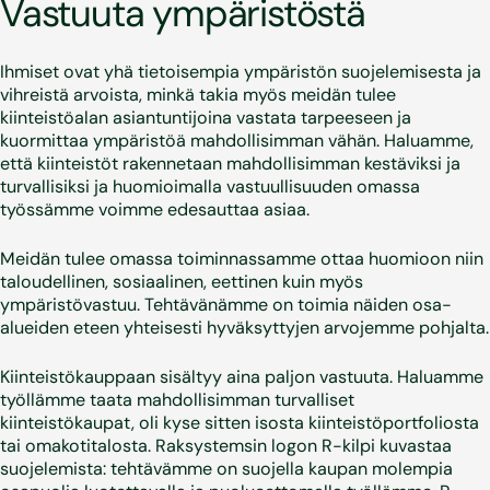
Vastuuta ympäristöstä
Ihmiset ovat yhä tietoisempia ympäristön suojelemisesta ja
vihreistä arvoista, minkä takia myös meidän tulee
kiinteistöalan asiantuntijoina vastata tarpeeseen ja
kuormittaa ympäristöä mahdollisimman vähän. Haluamme,
että kiinteistöt rakennetaan mahdollisimman kestäviksi ja
turvallisiksi ja huomioimalla vastuullisuuden omassa
työssämme voimme edesauttaa asiaa.
Meidän tulee omassa toiminnassamme ottaa huomioon niin
taloudellinen, sosiaalinen, eettinen kuin myös
ympäristövastuu. Tehtävänämme on toimia näiden osa-
alueiden eteen yhteisesti hyväksyttyjen arvojemme pohjalta.
Kiinteistökauppaan sisältyy aina paljon vastuuta. Haluamme
työllämme taata mahdollisimman turvalliset
kiinteistökaupat, oli kyse sitten isosta kiinteistöportfoliosta
tai omakotitalosta. Raksystemsin logon R-kilpi kuvastaa
suojelemista: tehtävämme on suojella kaupan molempia