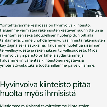
Ydintehtävämme keskiössä on hyvinvoiva kiinteistö.
Haluamme varmistaa rakennusten kestävän suunnittelun ja
rakentamisen sekä taloudellisen huolenpidon pitkällä
tähtäimellä. Emme unohda hyvinvoivaa ihmistä rakennusten
käyttäjinä sekä asukkaina. Haluamme huolehtia sisäilman
terveellisyydestä ja rakennuksen turvallisuudesta. Myös
hyvinvoiva ympäristö on lähellä sydäntämme ja
haluammekin vähentää kiinteistöjen negatiivisia
ympäristövaikutuksia tuottamillamme palveluillamme.
Hyvinvoiva kiinteistö pitää
huolta myös ihmisistä
Missiomme mukaisesti tavoittelemme kiinteistöjen