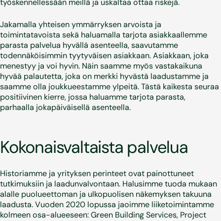
työskennellessään meillä ja uskaltaa ottaa riskejä.
Jakamalla yhteisen ymmärryksen arvoista ja
toimintatavoista sekä haluamalla tarjota asiakkaallemme
parasta palvelua hyvällä asenteella, saavutamme
todennäköisimmin tyytyväisen asiakkaan. Asiakkaan, joka
menestyy ja voi hyvin. Näin saamme myös vastakaikuna
hyvää palautetta, joka on merkki hyvästä laadustamme ja
saamme olla joukkueestamme ylpeitä. Tästä kaikesta seuraa
positiivinen kierre, jossa haluamme tarjota parasta,
parhaalla jokapäiväisellä asenteella.
Kokonaisvaltaista palvelua
Historiamme ja yrityksen perinteet ovat painottuneet
tutkimuksiin ja laadunvalvontaan. Halusimme tuoda mukaan
alalle puolueettoman ja ulkopuolisen näkemyksen takuuna
laadusta. Vuoden 2020 lopussa jaoimme liiketoimintamme
kolmeen osa-alueeseen: Green Building Services, Project