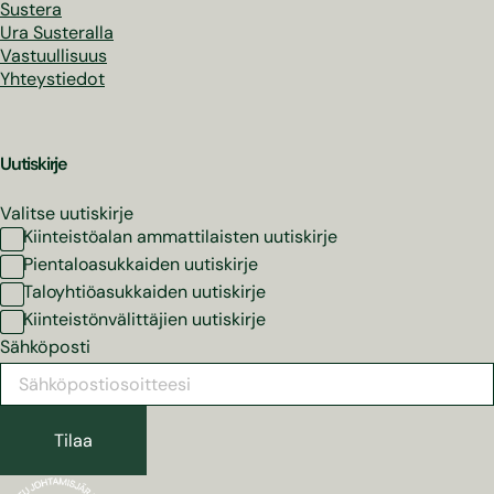
Sustera
Ura Susteralla
Vastuullisuus
Yhteystiedot
Uutiskirje
Valitse uutiskirje
Kiinteistöalan ammattilaisten uutiskirje
Pientaloasukkaiden uutiskirje
Taloyhtiöasukkaiden uutiskirje
Kiinteistönvälittäjien uutiskirje
Sähköposti