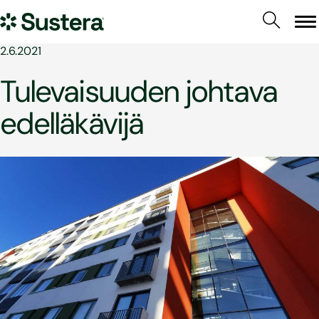
Siirry
Sustera
sisältöön
Va
2.6.2021
Tulevaisuuden johtava
edelläkävijä