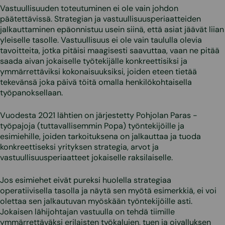
Vastuullisuuden toteutuminen ei ole vain johdon
päätettävissä. Strategian ja vastuullisuusperiaatteiden
jalkauttaminen epäonnistuu usein siinä, että asiat jäävät liian
yleiselle tasolle. Vastuullisuus ei ole vain taululla olevia
tavoitteita, jotka pitäisi maagisesti saavuttaa, vaan ne pitää
saada aivan jokaiselle työtekijälle konkreettisiksi ja
ymmärrettäviksi kokonaisuuksiksi, joiden eteen tietää
tekevänsä joka päivä töitä omalla henkilökohtaisella
työpanoksellaan.
Vuodesta 2021 lähtien on järjestetty Pohjolan Paras -
työpajoja (tuttavallisemmin Popa) työntekijöille ja
esimiehille, joiden tarkoituksena on jalkauttaa ja tuoda
konkreettiseksi yrityksen strategia, arvot ja
vastuullisuusperiaatteet jokaiselle raksilaiselle.
Jos esimiehet eivät pureksi huolella strategiaa
operatiivisella tasolla ja näytä sen myötä esimerkkiä, ei voi
olettaa sen jalkautuvan myöskään työntekijöille asti.
Jokaisen lähijohtajan vastuulla on tehdä tiimille
ymmärrettäväksi erilaisten työkalujen, tuen ja oivalluksen