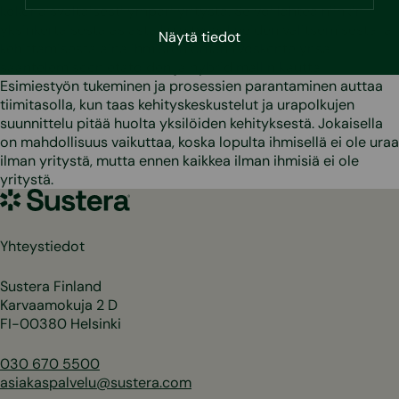
kokonaisvaltaisesti ympäri yritystä. Se voi lähteä niinkin
yksinkertaisesta asiasta kuin työvälineiden valitsemisesta ja
Näytä tiedot
kehittämisestä aina ihmisten oman työskentelynsä
sääntelemiseen etätöiden ja hybridimallin kautta.
Esimiestyön tukeminen ja prosessien parantaminen auttaa
tiimitasolla, kun taas kehityskeskustelut ja urapolkujen
suunnittelu pitää huolta yksilöiden kehityksestä. Jokaisella
on mahdollisuus vaikuttaa, koska lopulta ihmisellä ei ole uraa
ilman yritystä, mutta ennen kaikkea ilman ihmisiä ei ole
yritystä.
Sustera
Yhteystiedot
Sustera Finland
Karvaamokuja 2 D
FI-00380 Helsinki
030 670 5500
asiakaspalvelu@sustera.com