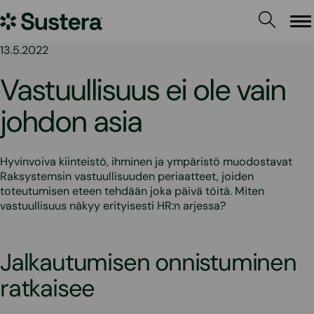
Siirry
Sustera
sisältöön
Va
13.5.2022
Vastuullisuus ei ole vain
johdon asia
Hyvinvoiva kiinteistö, ihminen ja ympäristö muodostavat
Raksystemsin vastuullisuuden periaatteet, joiden
toteutumisen eteen tehdään joka päivä töitä. Miten
vastuullisuus näkyy erityisesti HR:n arjessa?
Jalkautumisen onnistuminen
ratkaisee