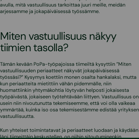
avulla, mitä vastuullisuus tarkoittaa juuri meille, meidän
arjessamme ja jokapäiväisessä työssämme.
Miten vastuullisuus näkyy
tiimien tasolla?
Tämän kevään PoPa-työpajoissa tiimeiltä kysyttiin ”Miten
vastuullisuuden periaatteet näkyvät jokapäiväisessä
työssäsi?” Kysymys koettiin monen osalta hankalaksi, mutta
kun periaatteita mietittiin vähän pidemmälle, niin
huomattiinkin yhtymäkohtia löytyvän helposti jokaisesta
työpäivästä, jokaiseen työtehtävään liittyen. Vastuullisuus on
usein niin nivoutunutta tekemiseemme, että voi olla vaikeaa
ymmärtää, kuinka iso osa tekemisestämme edistää yrityksen
vastuullisuutta.
Kun yhteiset toimintatavat ja periaatteet luodaan ja käydään
läpi tiimeittäin keskustellen, on niihin sitoutuminenkin