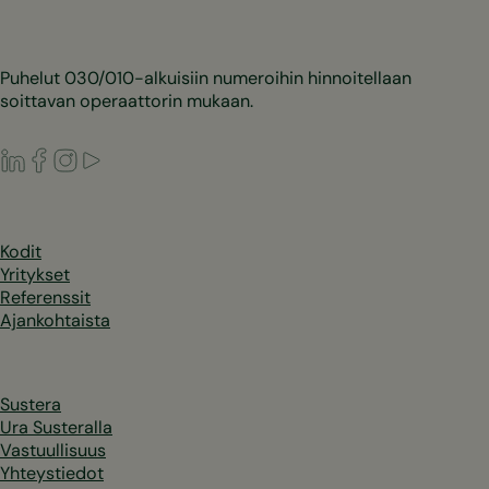
Puhelut 030/010-alkuisiin numeroihin hinnoitellaan
soittavan operaattorin mukaan.
LinkedIn
Facebook
Instagram
Youtube
Kodit
Yritykset
Referenssit
Ajankohtaista
Sustera
Ura Susteralla
Vastuullisuus
Yhteystiedot