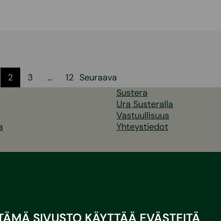
elien
2
3
…
12
Seuraava
Sustera
s
Ura Susteralla
Vastuullisuus
a
Yhteystiedot
TÄMÄ SIVUSTO KÄYTTÄÄ EVÄSTEITÄ