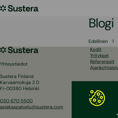
Siirry
Sustera
sisältöön
Blogi
Artikk
Edellinen
1
Sustera
Kodit
sivutu
Yritykset
Referenssit
Yhteystiedot
Ajankohtaist
Sustera Finland
Karvaamokuja 2 D
FI-00380 Helsinki
030 670 5500
asiakaspalvelu@sustera.com