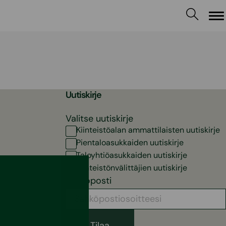
Va
Uutiskirje
Valitse uutiskirje
Kiinteistöalan ammattilaisten uutiskirje
Pientaloasukkaiden uutiskirje
Taloyhtiöasukkaiden uutiskirje
Kiinteistönvälittäjien uutiskirje
Sähköposti