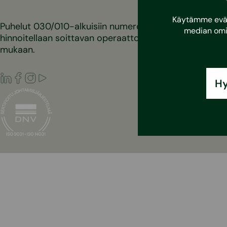
Käytämme eväst
Puhelut 030/010-alkuisiin numeroihin
median omi
hinnoitellaan soittavan operaattorin
mukaan.
LinkedIn
Facebook
Instagram
Youtube
Hy