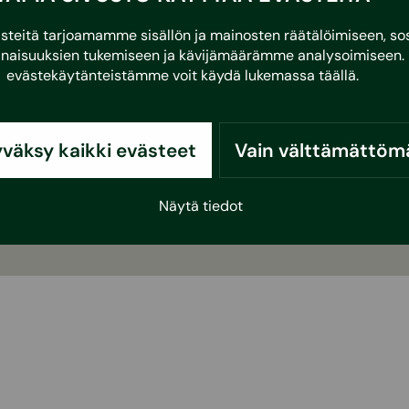
eitä tarjoamamme sisällön ja mainosten räätälöimiseen, sos
naisuuksien tukemiseen ja kävijämäärämme analysoimiseen. 
evästekäytänteistämme voit käydä lukemassa
täällä
.
väksy kaikki evästeet
Vain välttämättöm
Näytä tiedot