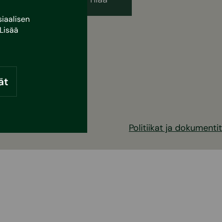
iaalisen
Lisää
ät
Politiikat ja dokumentit