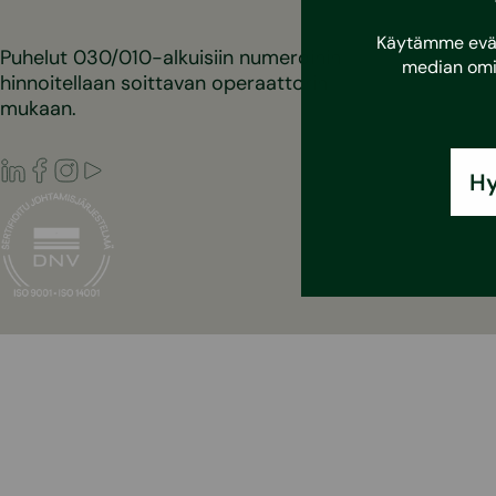
Käytämme eväst
Puhelut 030/010-alkuisiin numeroihin
median omi
hinnoitellaan soittavan operaattorin
mukaan.
LinkedIn
Facebook
Instagram
Youtube
Hy