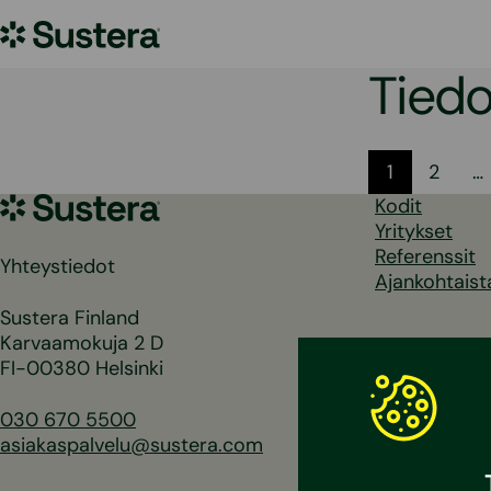
Siirry
Sustera
sisältöön
Tiedo
Artikk
1
2
…
Sustera
Kodit
sivutu
Yritykset
Referenssit
Yhteystiedot
Ajankohtaist
Sustera Finland
Karvaamokuja 2 D
FI-00380 Helsinki
030 670 5500
asiakaspalvelu@sustera.com