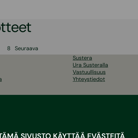
tteet
elien
8
Seuraava
Sustera
s
Ura Susteralla
Vastuullisuus
a
Yhteystiedot
TÄMÄ SIVUSTO KÄYTTÄÄ EVÄSTEITÄ