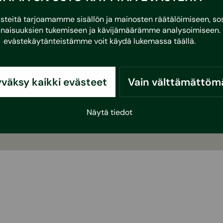
eitä tarjoamamme sisällön ja mainosten räätälöimiseen, sos
naisuuksien tukemiseen ja kävijämäärämme analysoimiseen. 
evästekäytänteistämme voit käydä lukemassa
täällä
.
väksy kaikki evästeet
Vain välttämättöm
Näytä tiedot