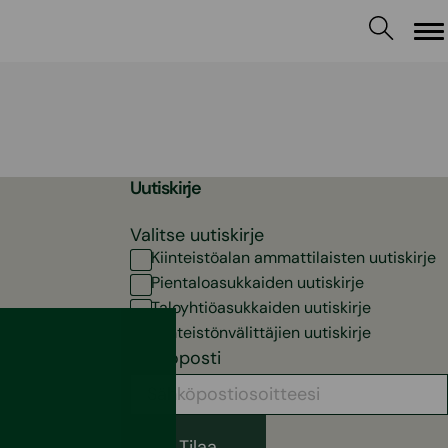
Va
Uutiskirje
Valitse uutiskirje
Kiinteistöalan ammattilaisten uutiskirje
Pientaloasukkaiden uutiskirje
Taloyhtiöasukkaiden uutiskirje
Kiinteistönvälittäjien uutiskirje
Sähköposti