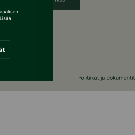
iaalisen
Lisää
ät
Politiikat ja dokumentit