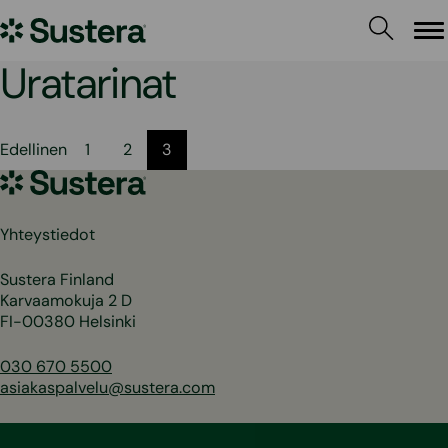
Siirry
Sustera
sisältöön
Va
Uratarinat
Artikkelien
Edellinen
1
2
3
sivutus
Sustera
Yhteystiedot
Sustera Finland
Karvaamokuja 2 D
FI-00380 Helsinki
030 670 5500
asiakaspalvelu@sustera.com