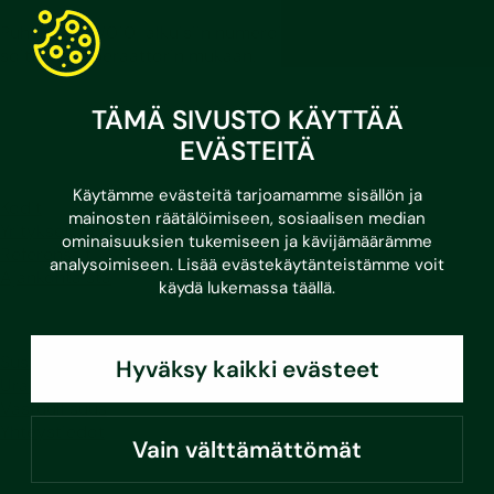
Puhelut 030/010-alkuisiin numeroihin hinnoitellaan
soittavan operaattorin mukaan.
LinkedIn
Facebook
Instagram
Youtube
TÄMÄ SIVUSTO KÄYTTÄÄ
EVÄSTEITÄ
Käytämme evästeitä tarjoamamme sisällön ja
Kodit
mainosten räätälöimiseen, sosiaalisen median
Yritykset
ominaisuuksien tukemiseen ja kävijämäärämme
Referenssit
analysoimiseen. Lisää evästekäytänteistämme voit
Ajankohtaista
käydä lukemassa
täällä
.
Sustera
Hyväksy kaikki evästeet
Ura Susteralla
Vastuullisuus
Yhteystiedot
Vain välttämättömät