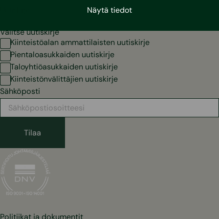
Uutiskirje
Näytä tiedot
Valitse uutiskirje
Kiinteistöalan ammattilaisten uutiskirje
Pientaloasukkaiden uutiskirje
Taloyhtiöasukkaiden uutiskirje
Kiinteistönvälittäjien uutiskirje
Sähköposti
Politiikat ja dokumentit