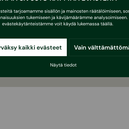
eitä tarjoamamme sisällön ja mainosten räätälöimiseen, sos
naisuuksien tukemiseen ja kävijämäärämme analysoimiseen. 
evästekäytänteistämme voit käydä lukemassa
täällä
.
väksy kaikki evästeet
Vain välttämättöm
Näytä tiedot