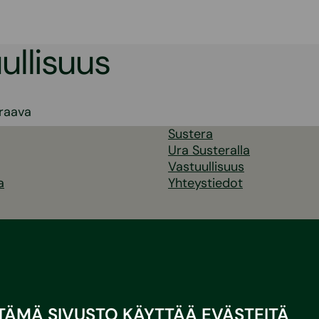
ullisuus
elien
raava
Sustera
s
Ura Susteralla
Vastuullisuus
a
Yhteystiedot
TÄMÄ SIVUSTO KÄYTTÄÄ EVÄSTEITÄ