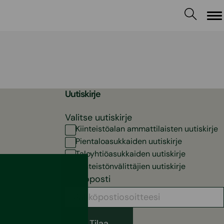
Va
Uutiskirje
Valitse uutiskirje
Kiinteistöalan ammattilaisten uutiskirje
Pientaloasukkaiden uutiskirje
Taloyhtiöasukkaiden uutiskirje
Kiinteistönvälittäjien uutiskirje
Sähköposti