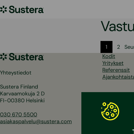
Siirry
Sustera
sisältöön
Vastu
Artikk
1
2
Seu
Sustera
Kodit
sivutu
Yritykset
Referenssit
Yhteystiedot
Ajankohtaist
Sustera Finland
Karvaamokuja 2 D
FI-00380 Helsinki
030 670 5500
asiakaspalvelu@sustera.com