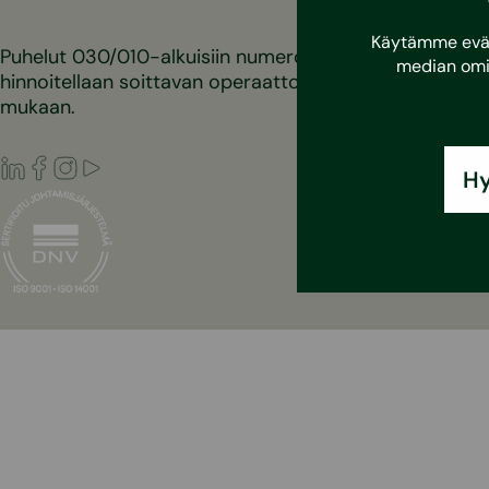
Käytämme eväst
Puhelut 030/010-alkuisiin numeroihin
median omi
hinnoitellaan soittavan operaattorin
mukaan.
LinkedIn
Facebook
Instagram
Youtube
Hy