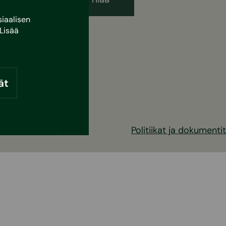
iaalisen
Lisää
ät
Politiikat ja dokumentit