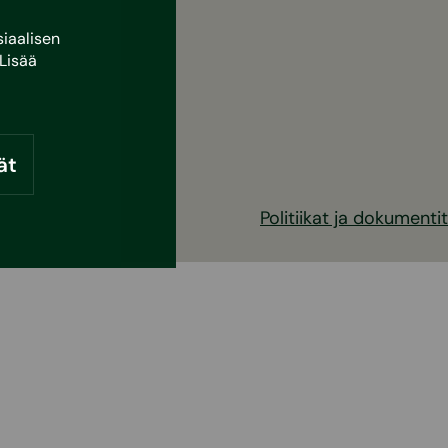
iaalisen
Lisää
ät
Politiikat ja dokumentit