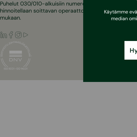
Puhelut 030/010-alkuisiin numeroihin
hinnoitellaan soittavan operaattorin
Käytämme eväst
mukaan.
median omi
LinkedIn
Facebook
Instagram
Youtube
Hy