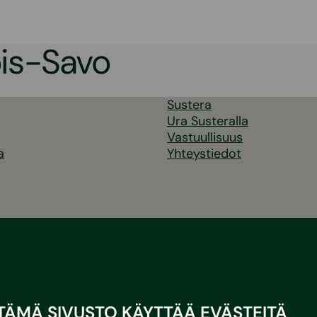
is-Savo
Sustera
Ura Susteralla
Vastuullisuus
a
Yhteystiedot
TÄMÄ SIVUSTO KÄYTTÄÄ EVÄSTEITÄ