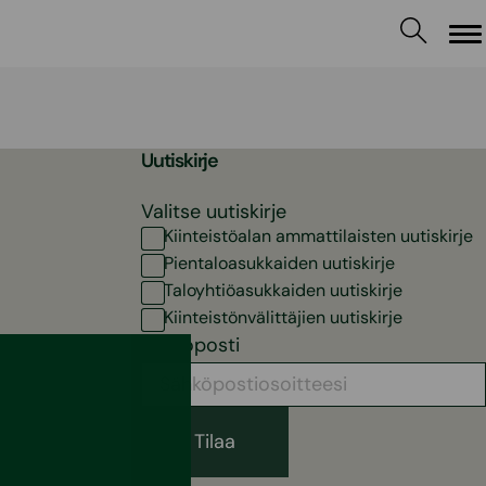
Va
Uutiskirje
Valitse uutiskirje
Kiinteistöalan ammattilaisten uutiskirje
Pientaloasukkaiden uutiskirje
Taloyhtiöasukkaiden uutiskirje
Kiinteistönvälittäjien uutiskirje
Sähköposti