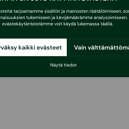
eitä tarjoamamme sisällön ja mainosten räätälöimiseen, sos
naisuuksien tukemiseen ja kävijämäärämme analysoimiseen. 
evästekäytänteistämme voit käydä lukemassa
täällä
.
väksy kaikki evästeet
Vain välttämättöm
Näytä tiedot