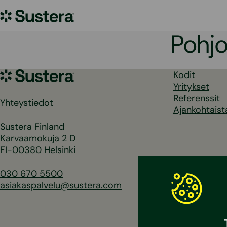
Siirry
Sustera
sisältöön
Pohjo
Sustera
Kodit
Yritykset
Referenssit
Yhteystiedot
Ajankohtaist
Sustera Finland
Karvaamokuja 2 D
FI-00380 Helsinki
030 670 5500
asiakaspalvelu@sustera.com