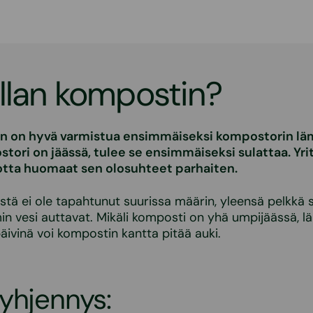
llan kompostin?
en on hyvä varmistua ensimmäiseksi kompostorin läm
tori on jäässä, tulee se ensimmäiseksi sulattaa. Yri
otta huomaat sen olosuhteet parhaiten.
istä ei ole tapahtunut suurissa määrin, yleensä pelkkä
min vesi auttavat. Mikäli komposti on yhä umpijäässä, l
päivinä voi kompostin kantta pitää auki.
yhjennys: