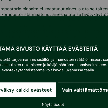
ompostorin pinnalta ei-maatunut aines ja ota se taltee
 kompostorista maatunut aines ja ota se hyötykäyttö
postori vedellä. Mikäli kompostorissa on voitelua vaat
 kierteet, laakerit) huolehdi niiden voitelusta.
sun jälkeen kompostorin pohjalle tyhjennyksen yhteyde
mikrobimassaa sekä pieneliökantaa tarpeeksi, sillä ne 
rin toiminnan. Tarvittaessa lisää sekaan lisäainetta (
ttuna 1:4, merilevää, nokkosvettä, lämmintä vettä, joh
TÄMÄ SIVUSTO KÄYTTÄÄ EVÄSTEITÄ
tu pala hiivaa + sokeria, kanankakkaa, hevosenlantaa, 
iina ostettua kompostiherätettä).
eitä tarjoamamme sisällön ja mainosten räätälöimiseen, sos
-maatunut aines takaisin kompostoriin ja möyhennä m
naisuuksien tukemiseen ja kävijämäärämme analysoimiseen. 
. Komposti tarvitsee happea toimiakseen.
evästekäytänteistämme voit käydä lukemassa
täällä
.
ntää kompostoria n. 3 kk välein, puhdista samalla my
reunat.
väksy kaikki evästeet
Vain välttämättöm
taa aina kompostorin valmistajan ohjeita.
Sustera
Näytä tiedot