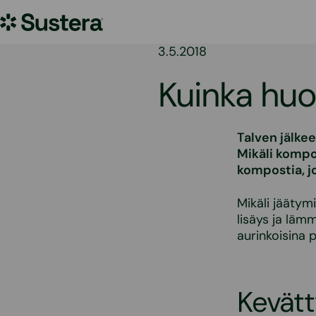
Siirry
Sustera
sisältöön
3.5.2018
Kuinka huo
Talven jälke
Mikäli kompos
kompostia, j
Mikäli jäätym
lisäys ja läm
aurinkoisina 
Kevätt