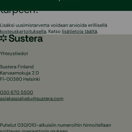
tarpeen?
Lisäksi uusimistarvetta voidaan arvioida erillisellä
kosteuskartoituksella
. Katso
lisätietoja täältä
.
Sustera
Yhteystiedot
Sustera Finland
Karvaamokuja 2 D
FI-00380 Helsinki
030 670 5500
asiakaspalvelu@sustera.com
Puhelut 030/010-alkuisiin numeroihin hinnoitellaan
soittavan operaattorin mukaan.