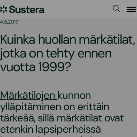
Siirry
Sustera
sisältöön
Va
4.5.2017
Kuinka huollan märkätilat,
jotka on tehty ennen
vuotta 1999?
Märkätilojen
kunnon
ylläpitäminen on erittäin
tärkeää, sillä märkätilat ovat
etenkin lapsiperheissä