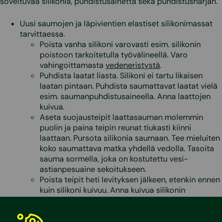
soveltuvaa silikonia, puhdistusainetta sekä puhdistusharjan.
Uusi saumojen ja läpivientien elastiset silikonimassat
tarvittaessa.
Poista vanha silikoni varovasti esim. silikonin
poistoon tarkoitetulla työvälineellä. Varo
vahingoittamasta
vedeneristystä
.
Puhdista laatat liasta. Silikoni ei tartu likaisen
laatan pintaan. Puhdista saumattavat laatat vielä
esim. saumanpuhdistusaineella. Anna laattojen
kuivua.
Aseta suojausteipit laattasauman molemmin
puolin ja paina teipin reunat tiukasti kiinni
laattaan. Pursota silikonia saumaan. Tee mieluiten
koko saumattava matka yhdellä vedolla. Tasoita
sauma sormella, joka on kostutettu vesi-
astianpesuaine sekoitukseen.
Poista teipit heti levityksen jälkeen, etenkin ennen
kuin silikoni kuivuu. Anna kuivua silikonin
valmistajan ohjeen mukaisesti. Ethän käytä
suihkua silikonin kuivumisen aikana!
Puhdista
lattiakaivo
t.