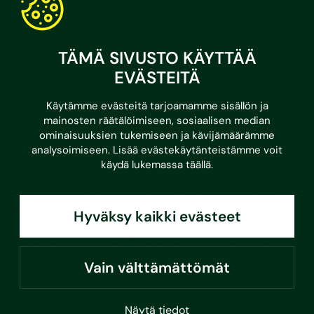
Poista lattiakaivon kansi esimerkiksi
ruuvimeisselillä.
Puhdista lattiakaivo irtoroskasta ja hiuksista.
TÄMÄ SIVUSTO KÄYTTÄÄ
Kaada kaivoon desinfioivaa puhdistusaineetta ja
harjaa kaivoa esimerkiksi vanhalla tiskiharjalla.
EVÄSTEITÄ
Sulje lattiakaivon kansi.
Käytämme evästeitä tarjoamamme sisällön ja
mainosten räätälöimiseen, sosiaalisen median
Koska märkätilat tulisi uusia?
ominaisuuksien tukemiseen ja kävijämäärämme
analysoimiseen. Lisää evästekäytänteistämme voit
käydä lukemassa
täällä
.
Kun märkätilan tekninen käyttöikä on ylittynyt, kannattaa
varautua märkätilojen uusimiseen, koska tilassa ei ole
nykyaikaista vedeneristystä. Kannattaa huomioida myös,
Hyväksy kaikki evästeet
että kosteusrasitusriski puurakenteille on suurempi kuin
kivirakenteille. Kysy lisätietoja OmaInsinööriltä ja ota
valokuva märkätilastasi Kotikansioon.
Vain välttämättömät
Onko kosteusmittaus
Näytä tiedot