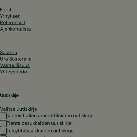
Kodit
Yritykset
Referenssit
Ajankohtaista
Sustera
Ura Susteralla
Vastuullisuus
Yhteystiedot
Uutiskirje
Valitse uutiskirje
Kiinteistöalan ammattilaisten uutiskirje
Pientaloasukkaiden uutiskirje
Taloyhtiöasukkaiden uutiskirje