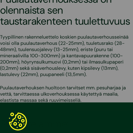
olennaista sen
taustarakenteen tuulettuvuus
Tyypillinen rakenneluettelo koskien puulautaverhousseinää
voisi olla puulautaverhous (22-25mm), tuuletusrako (28-
48mm), tuulensuojalevy (13-25mm), eriste (puru tai
mineraalivilla 100-300mm) ja kantavapuurakenne (100-
200mm), höyrynsulkumuovi (0,2mm) tai ilmasulkupaperi
(0,2mm) sekä sisäverhouslevy, kuten kipsilevy (13mm),
lastulevy (22mm), puupaneeli (13,5mm).
Puulautaverhouksen huoltoon tarvitset mm. pesuharjaa ja
vettä, tarvittaessa ulkoverhouksessa käytettyä maalia,
elastista massaa sekä ruuvimeisseliä.
Suosittelemme: