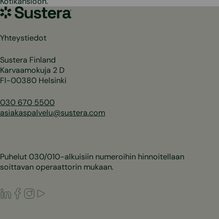
Kotikansioon.
Sustera
Yhteystiedot
Sustera Finland
Karvaamokuja 2 D
FI-00380 Helsinki
030 670 5500
asiakaspalvelu@sustera.com
Puhelut 030/010-alkuisiin numeroihin hinnoitellaan
soittavan operaattorin mukaan.
LinkedIn
Facebook
Instagram
Youtube