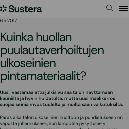
Siirry
Sustera
sisältöön
Va
6.5.2017
Kuinka huollan
puulautaverhoiltujen
ulkoseinien
pintamateriaalit?
Uusi, vastamaalattu julkisivu saa talon näyttämään
kauniilta ja hyvin hoidetulta, mutta uusi maalikerros
suojaa seiniä myös tuulelta ja muilta sään vaikutuksilta.
Paras aika talon ulkoseinien huoltoon ja puhdistukseen on
vapusta juhannukseen, kun lämpötila pysyttelee yli