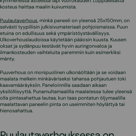
kymmenessä asteessa läpi vuorokauden. Loppukesästä
kosteus haittaa maalin kuivumista.
Puulautaverhous
, minkä paneeli on yleensä 25x150mm, on
selvästi tyypillisin julkisivumateriaali pohjoismaissa. Puun
etuina on edullisuus sekä ympäristöystävällisyys.
Ulkoverhouslaudoissa käytetään pääosin kuusta. Kuusen
oksat ja sydänpuu kestävät hyvin auringonvaloa ja
ilmankosteuden vaihteluita paremmin kuin esimerkiksi
mänty.
Puuverhous on monipuolinen ulkonäöltään ja se voidaan
maalata melkein minkäväriseksi tahansa pohjautuen toki
kaavamääräyksiin. Paneloinnilla saadaan aikaan
yksilöllisyyttä. Punamultamaalilla maalatessa tulee yleensä
olla pintasahattua lautaa, kun taas pontatun öljymaalilla
maalattavan paneelin pinta on useimmiten höylättyä tai
hienosahattua.
Puulautaverhouksessa on