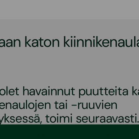
aan katon kiinnikenaula
 olet havainnut puutteita 
kenaulojen tai -ruuvien
tyksessä, toimi seuraavasti
nen kattokiinniketapa/ruuvi/naula ja hanki rautakaupas