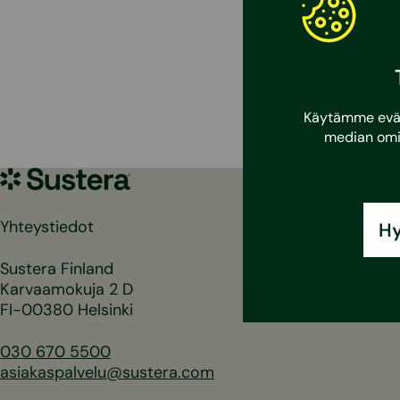
kiinnikeitä. N
etuna on huom
Tarvitset kii
huomioida, ett
vaurioitumaa
Käytämme eväst
median omi
Muista huomi
Sustera
Kodit
Yritykset
Referenssit
Yhteystiedot
Hy
Ajankohtaist
Sustera Finland
Karvaamokuja 2 D
FI-00380 Helsinki
030 670 5500
asiakaspalvelu@sustera.com