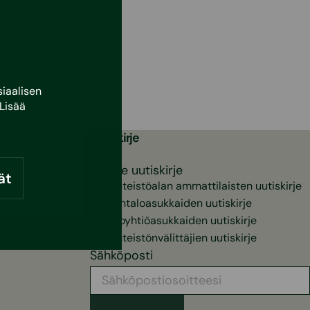
si. Ruuvien
ksi kannattaa
ali pääsee
iaalisen
Lisää
Uutiskirje
Valitse uutiskirje
ät
Kiinteistöalan ammattilaisten uutiskirje
Pientaloasukkaiden uutiskirje
Taloyhtiöasukkaiden uutiskirje
Kiinteistönvälittäjien uutiskirje
Sähköposti