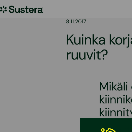
Siirry
Sustera
sisältöön
8.11.2017
Kuinka korj
ruuvit?
Mikäli
kiinni
kiinni
Selvitä nykyi