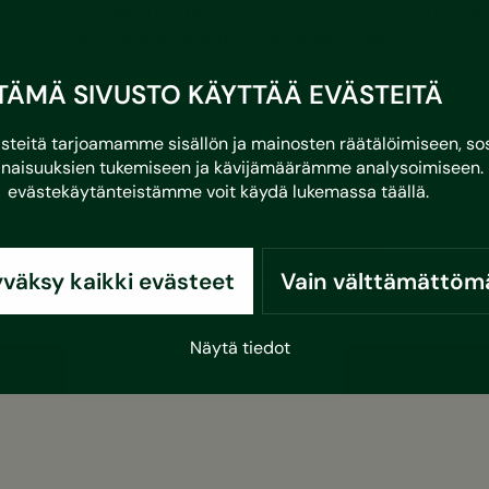
aulojen kohdalla suositellaan niiden korjaamista ruuveik
attavasti pidempi huoltoväli kuin nauloilla.
TÄMÄ SIVUSTO KÄYTTÄÄ EVÄSTEITÄ
nnitykseen vasaran/akkuporakoneen/ruuvimeisselin. Lisä
ei kiinnikeitä asenna liian kireälle, jolloin kattomateria
n.
eitä tarjoamamme sisällön ja mainosten räätälöimiseen, sos
naisuuksien tukemiseen ja kävijämäärämme analysoimiseen. 
oida turvallinen liikkuminen katolla!
evästekäytänteistämme voit käydä lukemassa
täällä
.
Sustera
Ura Susteralla
Vastuullisuus
väksy kaikki evästeet
Vain välttämättöm
a
Yhteystiedot
Näytä tiedot