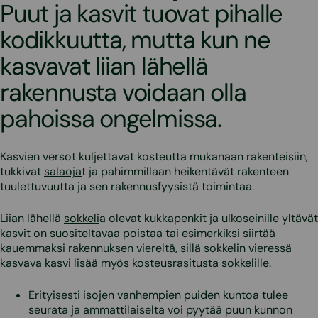
Puut ja kasvit tuovat pihalle
kodikkuutta, mutta kun ne
kasvavat liian lähellä
rakennusta voidaan olla
pahoissa ongelmissa.
Kasvien versot kuljettavat kosteutta mukanaan rakenteisiin,
tukkivat
salaoja
t ja pahimmillaan heikentävät rakenteen
tuulettuvuutta ja sen rakennusfyysistä toimintaa.
Liian lähellä
sokkeli
a olevat kukkapenkit ja ulkoseinille yltävät
kasvit on suositeltavaa poistaa tai esimerkiksi siirtää
kauemmaksi rakennuksen viereltä, sillä sokkelin vieressä
kasvava kasvi lisää myös kosteusrasitusta sokkelille.
Erityisesti isojen vanhempien puiden kuntoa tulee
seurata ja ammattilaiselta voi pyytää puun kunnon