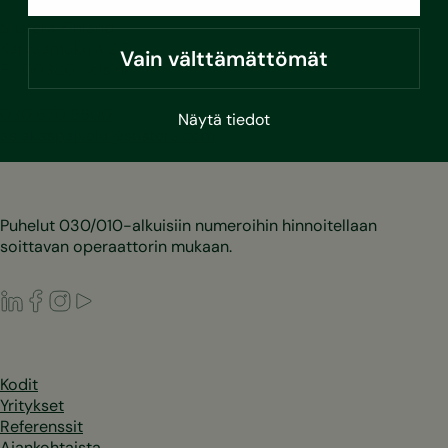
Sustera Finland
Karvaamokuja 2 D
Vain välttämättömät
FI-00380 Helsinki
030 670 5500
Näytä tiedot
asiakaspalvelu@sustera.com
Puhelut 030/010-alkuisiin numeroihin hinnoitellaan
soittavan operaattorin mukaan.
LinkedIn
Facebook
Instagram
Youtube
Kodit
Yritykset
Referenssit
Ajankohtaista