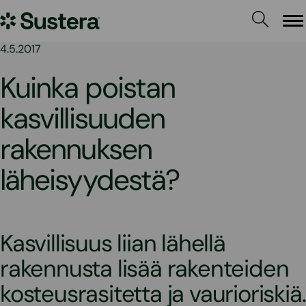
Siirry
Sustera
sisältöön
Va
4.5.2017
Kuinka poistan
kasvillisuuden
rakennuksen
läheisyydestä?
Kasvillisuus liian lähellä
rakennusta lisää rakenteiden
kosteusrasitetta ja vaurioriskiä.