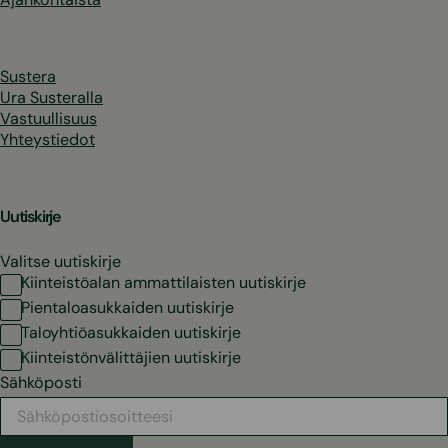
Sustera
Ura Susteralla
Vastuullisuus
Yhteystiedot
Uutiskirje
Valitse uutiskirje
Kiinteistöalan ammattilaisten uutiskirje
Pientaloasukkaiden uutiskirje
Taloyhtiöasukkaiden uutiskirje
Kiinteistönvälittäjien uutiskirje
Sähköposti