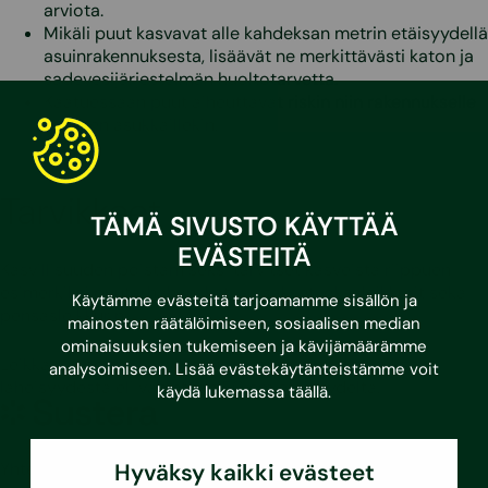
arviota.
Mikäli puut kasvavat alle kahdeksan metrin etäisyydellä
asuinrakennuksesta, lisäävät ne merkittävästi katon ja
sadevesijärjestelmän huoltotarvetta.
Kaatuessaan puut aiheuttavat riskin niin rakennukselle
kuin sen asukkaillekin.
Tarvikkeet
TÄMÄ SIVUSTO KÄYTTÄÄ
EVÄSTEITÄ
Kasvillisuuden poistamiseksi tarvitset kasveista riippuen
esimerkiksi puutarhahanskat ja -sakset, oksaleikkurit sekä
Käytämme evästeitä tarjoamamme sisällön ja
pensasleikkurin.
mainosten räätälöimiseen, sosiaalisen median
ominaisuuksien tukemiseen ja kävijämäärämme
Leikkaa ja poista kasvillisuus määräajoin rakennuksen
analysoimiseen. Lisää evästekäytänteistämme voit
läheisyydestä eli vähintään 50 cm etäisyydeltä.
käydä lukemassa
täällä
.
Sustera
Hyväksy kaikki evästeet
Yhteystiedot