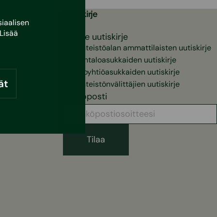
jeet.
Uutiskirje
iaalisen
Lisää
Valitse uutiskirje
Kiinteistöalan ammattilaisten uutiskirje
Pientaloasukkaiden uutiskirje
Taloyhtiöasukkaiden uutiskirje
ät
Kiinteistönvälittäjien uutiskirje
Sähköposti