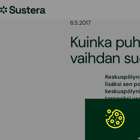
Siirry
Sustera
sisältöön
6.5.2017
Kuinka puh
vaihdan s
Keskuspölyni
lisäksi sen 
keskuspölyni
tarpeeksi us
Tyhjennä
riittävä
Imuroi k
erillisell