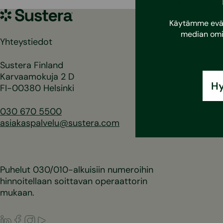
Tarkista
Sustera
Kodit
Käytämme eväst
Yritykset
median omi
Referenssit
Yhteystiedot
Ajankohtaist
Sustera Finland
Karvaamokuja 2 D
Hy
FI-00380 Helsinki
030 670 5500
asiakaspalvelu@sustera.com
Puhelut 030/010-alkuisiin numeroihin
hinnoitellaan soittavan operaattorin
mukaan.
LinkedIn
Facebook
Instagram
Youtube