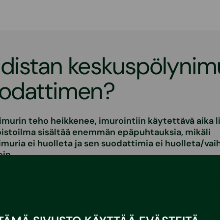
distan keskuspölynimu
uodattimen?
murin teho heikkenee, imurointiin käytettävä aika l
poistoilma sisältää enemmän epäpuhtauksia, mikäli
muria ei huolleta ja sen suodattimia ei huolleta/va
ein.
 keskuspölynimurin jätepesä jätesäiliöön. Kannattaa k
n suurta jätesäkkiä, sekä kertakäyttöhanskoja ja hengity
eskuspölynimurin suodatin esim. paineilmakompressoril
ä imurilla.