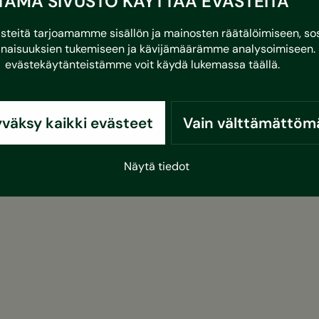
TÄMÄ SIVUSTO KÄYTTÄÄ EVÄSTEITÄ
 myös keskuspölynimurin omat laitekohtaiset huolto-oh
Sustera
eitä tarjoamamme sisällön ja mainosten räätälöimiseen, sos
Ura Susteralla
naisuuksien tukemiseen ja kävijämäärämme analysoimiseen. 
Vastuullisuus
evästekäytänteistämme voit käydä lukemassa
täällä
.
a
Yhteystiedot
väksy kaikki evästeet
Vain välttämättöm
Näytä tiedot