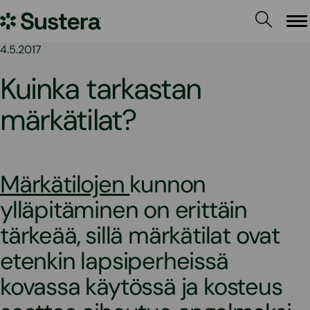
Siirry
Sustera
sisältöön
Va
4.5.2017
Kuinka tarkastan
märkätilat?
Märkätilojen
kunnon
ylläpitäminen on erittäin
tärkeää, sillä märkätilat ovat
etenkin lapsiperheissä
kovassa käytössä ja kosteus