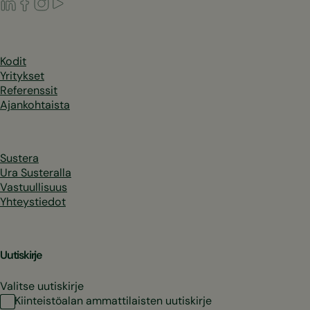
LinkedIn
Facebook
Instagram
Youtube
Kodit
Yritykset
Referenssit
Ajankohtaista
Sustera
Ura Susteralla
Vastuullisuus
Yhteystiedot
Uutiskirje
Valitse uutiskirje
Kiinteistöalan ammattilaisten uutiskirje