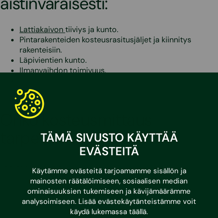
aistinvaraisesti:
Lattiakaivon
tiiviys ja kunto.
Pintarakenteiden kosteusrasitusjäljet ja kiinnitys
rakenteisiin.
Läpivientien kunto.
Ilmanvaihdon toimivuus.
Mahdolliset homepilkut rakenteissa.
Onko kosteusmittaus
tarpeen?
TÄMÄ SIVUSTO KÄYTTÄÄ
EVÄSTEITÄ
Kosteusmittausta
suositellaan tehtäväksi, kun märkätilat on
Käytämme evästeitä tarjoamamme sisällön ja
rakennettu ennen vuotta 1999 tai mikäli aistinvaraisesti
mainosten räätälöimiseen, sosiaalisen median
pinnoilla havaitaan kosteusrasitusjälkiä tai
ominaisuuksien tukemiseen ja kävijämäärämme
värimuutoksia/homepilkkuja.
analysoimiseen. Lisää evästekäytänteistämme voit
käydä lukemassa
täällä
.
Mikäli märkätiloissa on silmin havaittavia vaurioita, kuten