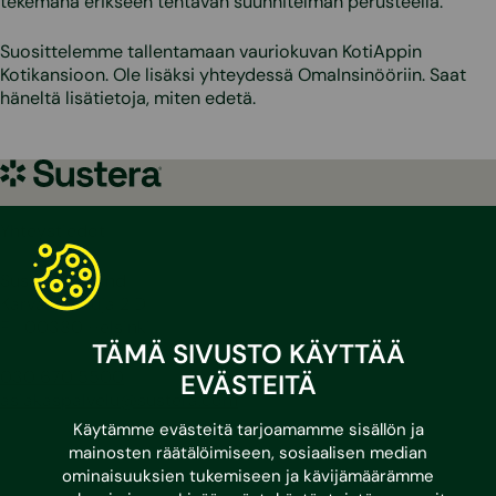
tekemänä erikseen tehtävän suunnitelman perusteella.
Suosittelemme tallentamaan vauriokuvan KotiAppin
Kotikansioon. Ole lisäksi yhteydessä OmaInsinööriin. Saat
häneltä lisätietoja, miten edetä.
Sustera
Yhteystiedot
Sustera Finland
Karvaamokuja 2 D
FI-00380 Helsinki
TÄMÄ SIVUSTO KÄYTTÄÄ
030 670 5500
EVÄSTEITÄ
asiakaspalvelu@sustera.com
Käytämme evästeitä tarjoamamme sisällön ja
mainosten räätälöimiseen, sosiaalisen median
ominaisuuksien tukemiseen ja kävijämäärämme