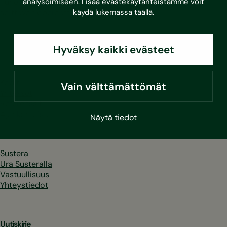
Puhelut 030/010-alkuisiin numeroihin hinnoitellaan
analysoimiseen. Lisää evästekäytänteistämme voit
soittavan operaattorin mukaan.
käydä lukemassa
täällä
.
LinkedIn
Facebook
Instagram
Youtube
Hyväksy kaikki evästeet
Kodit
Vain välttämättömät
Yritykset
Referenssit
Ajankohtaista
Näytä tiedot
Sustera
Ura Susteralla
Vastuullisuus
Yhteystiedot
Uutiskirje