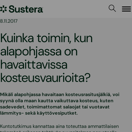
Siirry
Sustera
sisältöön
Va
8.11.2017
Kuinka toimin, kun
alapohjassa on
havaittavissa
kosteusvaurioita?
Mikäli alapohjassa havaitaan kosteusrasitusjälkiä, voi
syynä olla maan kautta vaikuttava kosteus, kuten
sadevedet, toimimattomat salaojat tai vuotavat
lämmitys- sekä käyttövesiputket.
Kuntotutkimus kannattaa aina toteuttaa ammattilaisen