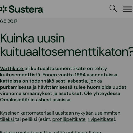
Siirry
Sustera
sisältöön
Va
6.5.2017
Kuinka uusin
kuituaaltosementtikaton
Varttikate
eli kuituaaltosementtikate on tehty
kuitusementtistä. Ennen vuotta 1994 asennetuissa
katteissa
on todennäköisesti
asbestia
, jonka
purkamisessa ja hävittämisessä tulee huomioida uudet
viranomaismääräykset ja asetukset. Ole yhteydessä
OmaInsinööriin asbestiasioissa.
Kyseinen kattomateriaali uusitaan nykyään useimmiten
tiileksi
tai pelliksi (esim.
profiilipeltikate
,
rivipeltikate
).
Katteen pinta kannattaa pitää puhtaana. Ilman