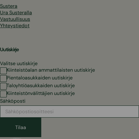
Sustera
Ura Susteralla
Vastuullisuus
Yhteystiedot
Uutiskirje
Valitse uutiskirje
Kiinteistöalan ammattilaisten uutiskirje
Pientaloasukkaiden uutiskirje
Taloyhtiöasukkaiden uutiskirje
Kiinteistönvälittäjien uutiskirje
Sähköposti