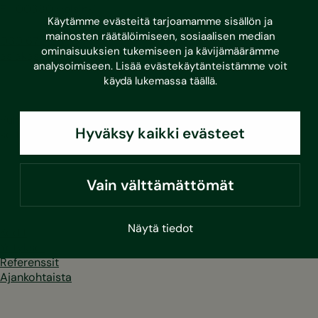
FI-00380 Helsinki
Käytämme evästeitä tarjoamamme sisällön ja
mainosten räätälöimiseen, sosiaalisen median
030 670 5500
ominaisuuksien tukemiseen ja kävijämäärämme
asiakaspalvelu@sustera.com
analysoimiseen. Lisää evästekäytänteistämme voit
käydä lukemassa
täällä
.
Puhelut 030/010-alkuisiin numeroihin hinnoitellaan
Hyväksy kaikki evästeet
soittavan operaattorin mukaan.
LinkedIn
Facebook
Instagram
Youtube
Vain välttämättömät
Näytä tiedot
Kodit
Yritykset
Referenssit
Ajankohtaista