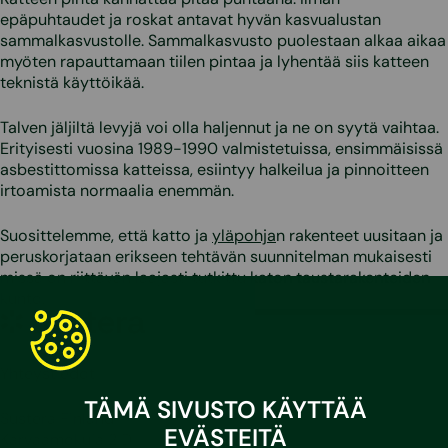
epäpuhtaudet ja roskat antavat hyvän kasvualustan
sammalkasvustolle. Sammalkasvusto puolestaan alkaa aikaa
myöten rapauttamaan tiilen pintaa ja lyhentää siis katteen
teknistä käyttöikää.
Talven jäljiltä levyjä voi olla haljennut ja ne on syytä vaihtaa.
Erityisesti vuosina 1989-1990 valmistetuissa, ensimmäisissä
asbestittomissa katteissa, esiintyy halkeilua ja pinnoitteen
irtoamista normaalia enemmän.
Suosittelemme, että katto ja
yläpohja
n rakenteet uusitaan ja
peruskorjataan erikseen tehtävän suunnitelman mukaisesti
missä on riittävän laajasti tutkittu katon taustarakenteiden
kunto.
Sustera
Yhteystiedot
TÄMÄ SIVUSTO KÄYTTÄÄ
Sustera Finland
EVÄSTEITÄ
Karvaamokuja 2 D