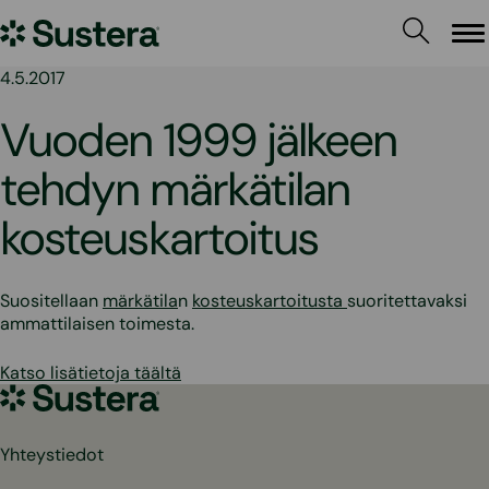
Siirry
Sustera
sisältöön
Va
4.5.2017
Vuoden 1999 jälkeen
tehdyn märkätilan
kosteuskartoitus
Suositellaan
märkätila
n
kosteuskartoitusta
suoritettavaksi
ammattilaisen toimesta.
Katso lisätietoja täältä
Sustera
Yhteystiedot