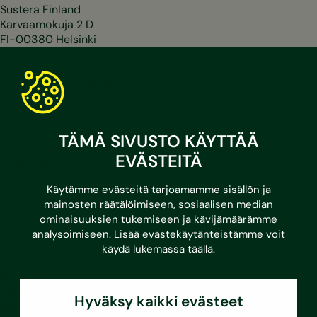
Sustera Finland
Karvaamokuja 2 D
FI-00380 Helsinki
030 670 5500
asiakaspalvelu@sustera.com
TÄMÄ SIVUSTO KÄYTTÄÄ
Puhelut 030/010-alkuisiin numeroihin hinnoitellaan
EVÄSTEITÄ
soittavan operaattorin mukaan.
Käytämme evästeitä tarjoamamme sisällön ja
LinkedIn
Facebook
Instagram
Youtube
mainosten räätälöimiseen, sosiaalisen median
ominaisuuksien tukemiseen ja kävijämäärämme
analysoimiseen. Lisää evästekäytänteistämme voit
käydä lukemassa
täällä
.
Kodit
Yritykset
Referenssit
Hyväksy kaikki evästeet
Ajankohtaista