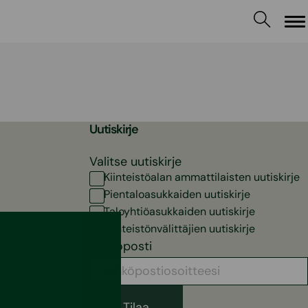
Va
Uutiskirje
Valitse uutiskirje
Kiinteistöalan ammattilaisten uutiskirje
Pientaloasukkaiden uutiskirje
Taloyhtiöasukkaiden uutiskirje
Kiinteistönvälittäjien uutiskirje
Sähköposti