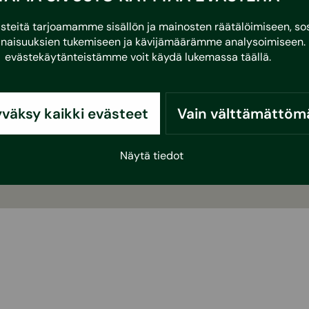
eitä tarjoamamme sisällön ja mainosten räätälöimiseen, sos
naisuuksien tukemiseen ja kävijämäärämme analysoimiseen. 
evästekäytänteistämme voit käydä lukemassa
täällä
.
väksy kaikki evästeet
Vain välttämättöm
Näytä tiedot