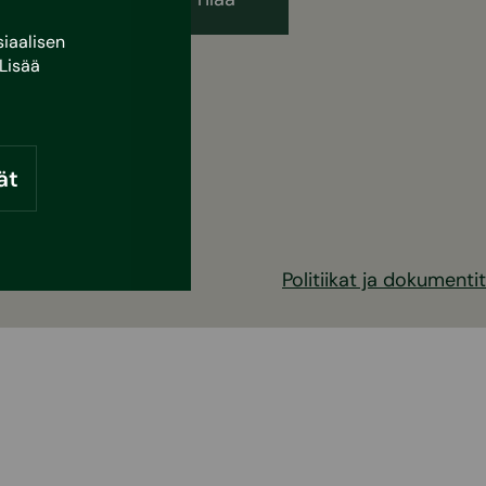
iaalisen
Lisää
ät
Politiikat ja dokumentit