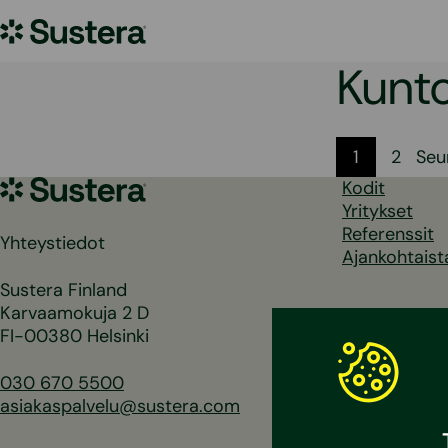
Siirry
Sustera
sisältöön
Kunto
Artikk
1
2
Seu
Sustera
Kodit
sivutu
Yritykset
Referenssit
Yhteystiedot
Ajankohtaist
Sustera Finland
Karvaamokuja 2 D
FI-00380 Helsinki
030 670 5500
asiakaspalvelu@sustera.com