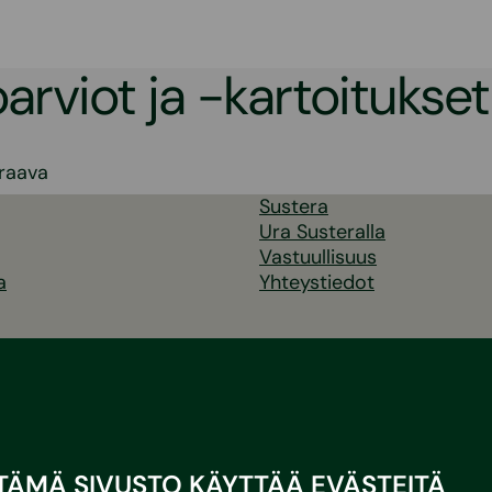
arviot ja -kartoitukset
elien
raava
Sustera
s
Ura Susteralla
Vastuullisuus
a
Yhteystiedot
TÄMÄ SIVUSTO KÄYTTÄÄ EVÄSTEITÄ