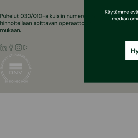
Käytämme eväst
Puhelut 030/010-alkuisiin numeroihin
median omi
hinnoitellaan soittavan operaattorin
mukaan.
LinkedIn
Facebook
Instagram
Youtube
Hy