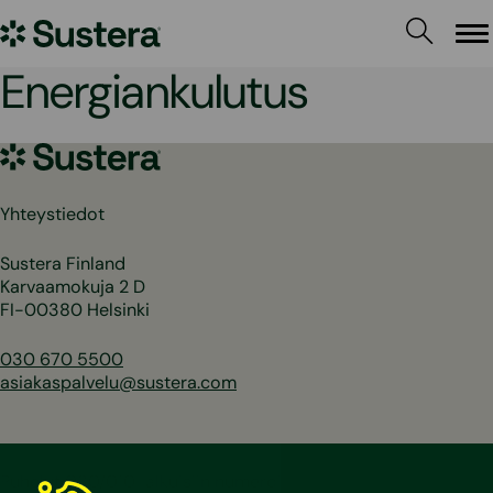
Siirry
Sustera
sisältöön
Va
Energiankulutus
Sustera
Yhteystiedot
Sustera Finland
Karvaamokuja 2 D
FI-00380 Helsinki
030 670 5500
asiakaspalvelu@sustera.com
Puhelut 030/010-alkuisiin numeroihin hinnoitellaan