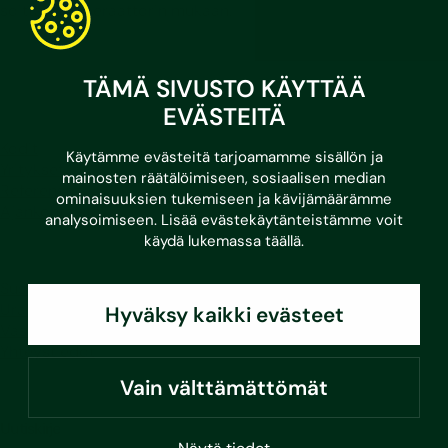
soittavan operaattorin mukaan.
LinkedIn
Facebook
Instagram
Youtube
TÄMÄ SIVUSTO KÄYTTÄÄ
EVÄSTEITÄ
Kodit
Käytämme evästeitä tarjoamamme sisällön ja
Yritykset
mainosten räätälöimiseen, sosiaalisen median
Referenssit
ominaisuuksien tukemiseen ja kävijämäärämme
Ajankohtaista
analysoimiseen. Lisää evästekäytänteistämme voit
käydä lukemassa
täällä
.
Sustera
Ura Susteralla
Hyväksy kaikki evästeet
Vastuullisuus
Yhteystiedot
Vain välttämättömät
Uutiskirje