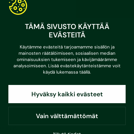
soittavan operaattorin mukaan.
LinkedIn
Facebook
Instagram
Youtube
TÄMÄ SIVUSTO KÄYTTÄÄ
EVÄSTEITÄ
Kodit
Käytämme evästeitä tarjoamamme sisällön ja
Yritykset
mainosten räätälöimiseen, sosiaalisen median
Referenssit
ominaisuuksien tukemiseen ja kävijämäärämme
Ajankohtaista
analysoimiseen. Lisää evästekäytänteistämme voit
käydä lukemassa
täällä
.
Sustera
Ura Susteralla
Hyväksy kaikki evästeet
Vastuullisuus
Yhteystiedot
Vain välttämättömät
Uutiskirje