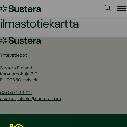
Siirry
Sustera
sisältöön
Va
ilmastotiekartta
Sustera
Yhteystiedot
Sustera Finland
Karvaamokuja 2 D
FI-00380 Helsinki
030 670 5500
asiakaspalvelu@sustera.com
Puhelut 030/010-alkuisiin numeroihin hinnoitellaan