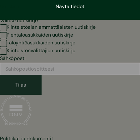
Uutiskirje
Näytä tiedot
Valitse uutiskirje
Kiinteistöalan ammattilaisten uutiskirje
Pientaloasukkaiden uutiskirje
Taloyhtiöasukkaiden uutiskirje
Kiinteistönvälittäjien uutiskirje
Sähköposti
Politiikat ja dokumentit