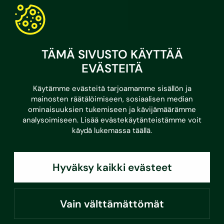
Puhelut 030/010-alkuisiin numeroihin hinnoitellaan
soittavan operaattorin mukaan.
LinkedIn
Facebook
Instagram
Youtube
TÄMÄ SIVUSTO KÄYTTÄÄ
EVÄSTEITÄ
Käytämme evästeitä tarjoamamme sisällön ja
Kodit
mainosten räätälöimiseen, sosiaalisen median
Yritykset
ominaisuuksien tukemiseen ja kävijämäärämme
Referenssit
analysoimiseen. Lisää evästekäytänteistämme voit
Ajankohtaista
käydä lukemassa
täällä
.
Sustera
Hyväksy kaikki evästeet
Ura Susteralla
Vastuullisuus
Yhteystiedot
Vain välttämättömät