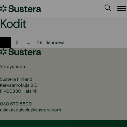
Siirry
Sustera
sisältöön
Va
Kodit
Artikkelien
1
2
…
28
Seuraava
sivutus
Sustera
Yhteystiedot
Sustera Finland
Karvaamokuja 2 D
FI-00380 Helsinki
030 670 5500
asiakaspalvelu@sustera.com