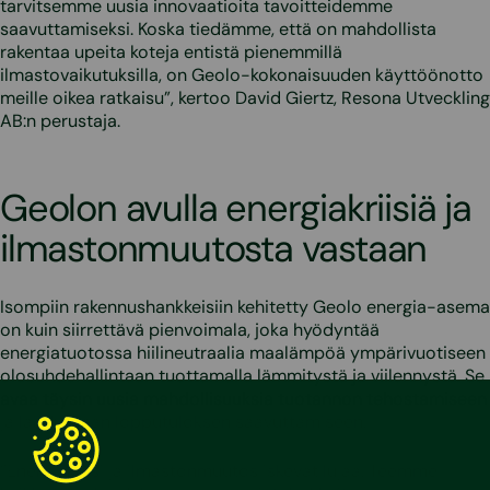
tarvitsemme uusia innovaatioita tavoitteidemme
saavuttamiseksi. Koska tiedämme, että on mahdollista
rakentaa upeita koteja entistä pienemmillä
ilmastovaikutuksilla, on Geolo-kokonaisuuden käyttöönotto
meille oikea ratkaisu”, kertoo David Giertz, Resona Utveckling
AB:n perustaja.
Geolon avulla energiakriisiä ja
ilmastonmuutosta vastaan
Isompiin rakennushankkeisiin kehitetty Geolo energia-asema
on kuin siirrettävä pienvoimala, joka hyödyntää
energiatuotossa hiilineutraalia maalämpöä ympärivuotiseen
olosuhdehallintaan tuottamalla lämmitystä ja viilennystä. Se
avaa täysin uusia mahdollisuuksia tuotannon tehostamiseen
ja laadukkaan lopputuloksen saavuttamiseen.
”Energiakriisi ja ilmastonmuutos iskevät lujaa. Teemme