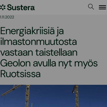
Siirry
Sustera
sisältöön
Va
1.11.2022
Energiakriisiä ja
ilmastonmuutosta
vastaan taistellaan
Geolon avulla nyt myös
Ruotsissa