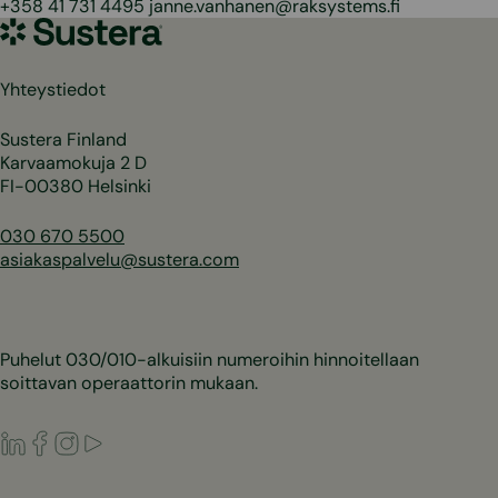
+358 41 731 4495 janne.vanhanen@raksystems.fi
Sustera
Yhteystiedot
Sustera Finland
Karvaamokuja 2 D
FI-00380 Helsinki
030 670 5500
asiakaspalvelu@sustera.com
Puhelut 030/010-alkuisiin numeroihin hinnoitellaan
soittavan operaattorin mukaan.
LinkedIn
Facebook
Instagram
Youtube