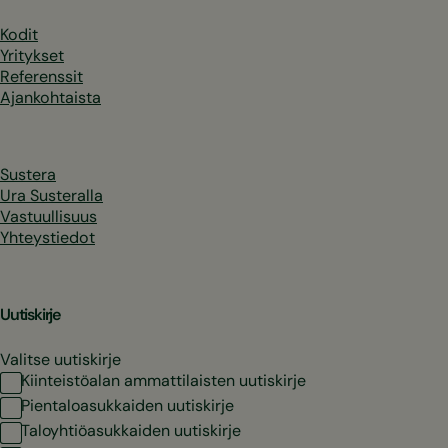
Kodit
Yritykset
Referenssit
Ajankohtaista
Sustera
Ura Susteralla
Vastuullisuus
Yhteystiedot
Uutiskirje
Valitse uutiskirje
Kiinteistöalan ammattilaisten uutiskirje
Pientaloasukkaiden uutiskirje
Taloyhtiöasukkaiden uutiskirje