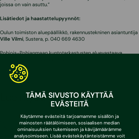
joissa on vain asuttu.”
Lisätiedot ja haastattelupyynnöt:
Oulun toimiston aluepäällikkö, rakennustekninen asiantuntija
Ville Vilmi
, Sustera, p. 040 669 4630
Pohjois-Pohjanmaan kuntotarkastusten aluevastaava,
kuntotarkastaja
Markku Röytiö
, Sustera, p. 040 752 5860
Liittyvät palvelut
Asuntokaupan kuntotarkastus
TÄMÄ SIVUSTO KÄYTTÄÄ
Lue myös:
EVÄSTEITÄ
Käytämme evästeitä tarjoamamme sisällön ja
mainosten räätälöimiseen, sosiaalisen median
ominaisuuksien tukemiseen ja kävijämäärämme
analysoimiseen. Lisää evästekäytänteistämme voit