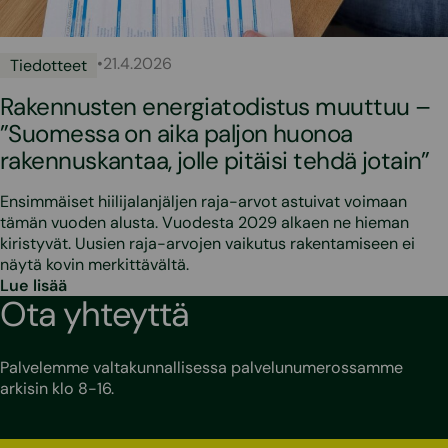
•
21.4.2026
Tiedotteet
Rakennusten energiatodistus muuttuu –
”Suomessa on aika paljon huonoa
rakennuskantaa, jolle pitäisi tehdä jotain”
Ensimmäiset hiilijalanjäljen raja-arvot astuivat voimaan
tämän vuoden alusta. Vuodesta 2029 alkaen ne hieman
kiristyvät. Uusien raja-arvojen vaikutus rakentamiseen ei
näytä kovin merkittävältä.
Lue lisää
Ota yhteyttä
Palvelemme valtakunnallisessa palvelunumerossamme
arkisin klo 8-16.