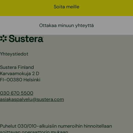
Soita meille
Ottakaa minuun yhteyttä
Sustera
Yhteystiedot
Sustera Finland
Karvaamokuja 2 D
FI-00380 Helsinki
030 670 5500
asiakaspalvelu@sustera.com
Puhelut 030/010-alkuisiin numeroihin hinnoitellaan
soittavan operaattorin mukaan.