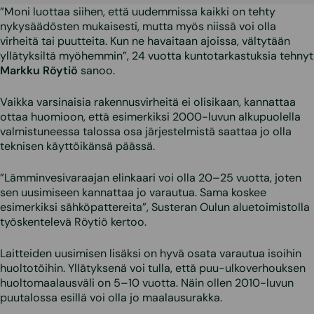
”Moni luottaa siihen, että uudemmissa kaikki on tehty
nykysäädösten mukaisesti, mutta myös niissä voi olla
virheitä tai puutteita. Kun ne havaitaan ajoissa, vältytään
yllätyksiltä myöhemmin”, 24 vuotta kuntotarkastuksia tehnyt
Markku Röytiö
sanoo.
Vaikka varsinaisia rakennusvirheitä ei olisikaan, kannattaa
ottaa huomioon, että esimerkiksi 2000-luvun alkupuolella
valmistuneessa talossa osa järjestelmistä saattaa jo olla
teknisen käyttöikänsä päässä.
”Lämminvesivaraajan elinkaari voi olla 20–25 vuotta, joten
sen uusimiseen kannattaa jo varautua. Sama koskee
esimerkiksi sähköpattereita”, Susteran Oulun aluetoimistolla
työskentelevä Röytiö kertoo.
Laitteiden uusimisen lisäksi on hyvä osata varautua isoihin
huoltotöihin. Yllätyksenä voi tulla, että puu-ulkoverhouksen
huoltomaalausväli on 5–10 vuotta. Näin ollen 2010-luvun
puutalossa esillä voi olla jo maalausurakka.