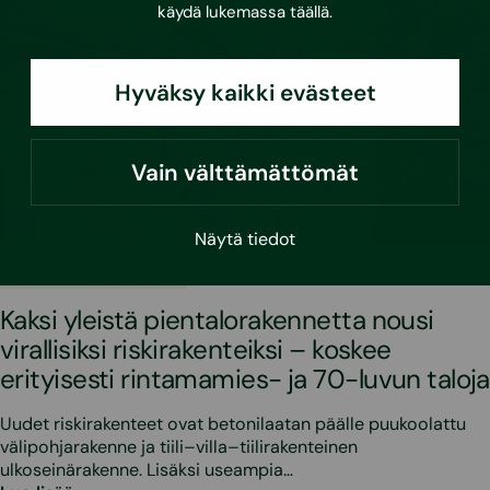
käydä lukemassa
täällä
.
Hyväksy kaikki evästeet
Vain välttämättömät
Näytä tiedot
•
11.6.2026
Tiedotteet
Uutiset
Kaksi yleistä pientalorakennetta nousi
virallisiksi riskirakenteiksi – koskee
erityisesti rintamamies- ja 70-luvun taloja
Uudet riskirakenteet ovat betonilaatan päälle puukoolattu
välipohjarakenne ja tiili–villa–tiilirakenteinen
ulkoseinärakenne. Lisäksi useampia…