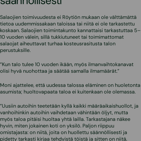
säännöllisesti
Salaojien toimivuudesta ei Röytiön mukaan ole välttämättä
tietoa uudemmissakaan taloissa tai niitä ei ole tarkastettu
koskaan. Salaojien toimintakunto kannattaisi tarkastuttaa 5–
10 vuoden välein, sillä tukkiutuneet tai toimimattomat
salaojat aiheuttavat turhaa kosteusrasitusta talon
perustuksille.
”Kun talo tulee 10 vuoden ikään, myös ilmanvaihtokanavat
olisi hyvä nuohottaa ja säätää samalla ilmamäärät.”
Moni ajattelee, että uudessa talossa eläminen on huoletonta
asumista; huoltovapaata taloa ei kuitenkaan ole olemassa.
”Uusiin autoihin teetetään kyllä kaikki määräaikaishuollot, ja
vanhoihinkin autoihin vaihdetaan vähintään öljyt, mutta
myös taloa pitäisi huoltaa yhtä lailla. Tarkastajana näkee
hyvin, miten jokainen koti on yksilö. Paljon riippuu
omistajasta: on niitä, joita on huollettu säännöllisesti ja
pidetty tarkasti kirjaa tehdyistä töistä ja sitten on niitä,