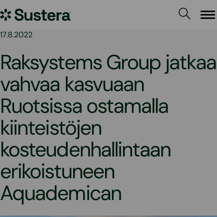
Siirry
Sustera
sisältöön
Va
17.8.2022
Raksystems Group jatkaa
vahvaa kasvuaan
Ruotsissa ostamalla
kiinteistöjen
kosteudenhallintaan
erikoistuneen
Aquademican