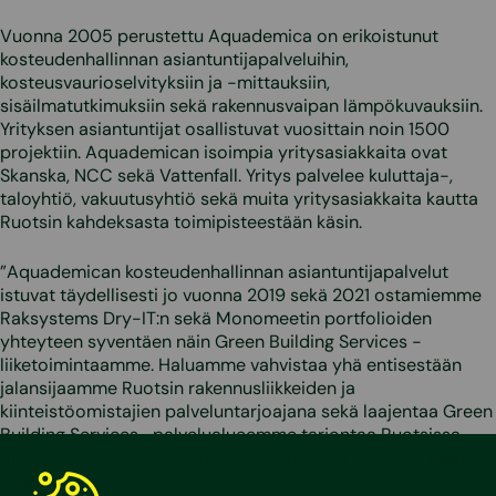
Vuonna 2005 perustettu Aquademica on erikoistunut
kosteudenhallinnan asiantuntijapalveluihin,
kosteusvaurioselvityksiin ja -mittauksiin,
sisäilmatutkimuksiin sekä rakennusvaipan lämpökuvauksiin.
Yrityksen asiantuntijat osallistuvat vuosittain noin 1500
projektiin. Aquademican isoimpia yritysasiakkaita ovat
Skanska, NCC sekä Vattenfall. Yritys palvelee kuluttaja-,
taloyhtiö, vakuutusyhtiö sekä muita yritysasiakkaita kautta
Ruotsin kahdeksasta toimipisteestään käsin.
”Aquademican kosteudenhallinnan asiantuntijapalvelut
istuvat täydellisesti jo vuonna 2019 sekä 2021 ostamiemme
Raksystems Dry-IT:n sekä Monomeetin portfolioiden
yhteyteen syventäen näin Green Building Services -
liiketoimintaamme. Haluamme vahvistaa yhä entisestään
jalansijaamme Ruotsin rakennusliikkeiden ja
kiinteistöomistajien palveluntarjoajana sekä laajentaa Green
Building Services -palvelualueemme tarjontaa Ruotsissa
myös kuluttaja-asiakkaille”, Raksystems Group CEO
Marko
Malmivaara
miettii.