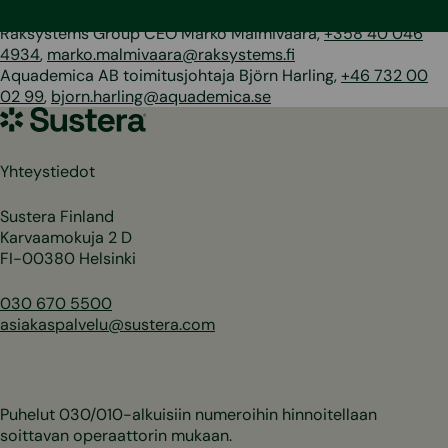
Raksystems Group CEO Marko Malmivaara,
+358 40 046
4934
,
marko.malmivaara@raksystems.fi
Aquademica AB toimitusjohtaja Björn Harling,
+46 732 00
02 99
,
bjorn.harling@aquademica.se
Sustera
Yhteystiedot
Sustera Finland
Karvaamokuja 2 D
FI-00380 Helsinki
030 670 5500
asiakaspalvelu@sustera.com
Puhelut 030/010-alkuisiin numeroihin hinnoitellaan
soittavan operaattorin mukaan.