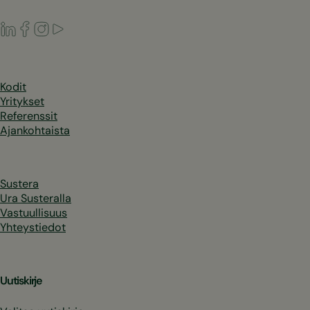
LinkedIn
Facebook
Instagram
Youtube
Kodit
Yritykset
Referenssit
Ajankohtaista
Sustera
Ura Susteralla
Vastuullisuus
Yhteystiedot
Uutiskirje