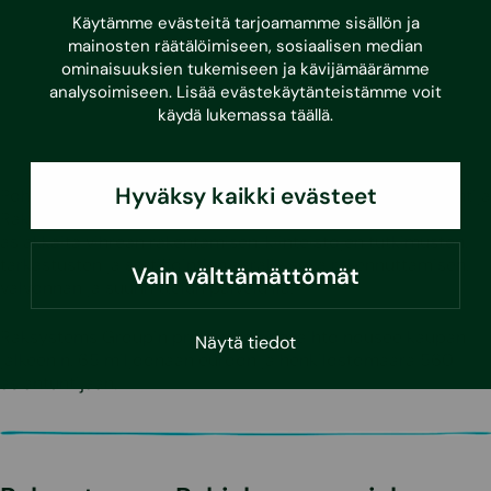
kautta maan”, Monomeet AB:n
Käytämme evästeitä tarjoamamme sisällön ja
toimitusjohtaja
Peter Stars
kertoo.
mainosten räätälöimiseen, sosiaalisen median
ominaisuuksien tukemiseen ja kävijämäärämme
analysoimiseen. Lisää evästekäytänteistämme voit
käydä lukemassa
täällä
.
Hyväksy kaikki evästeet
Pohjoismaiden johtava kiinteistöjen hyvinvoinnin asiantuntija
Raksystems Group palvelee suomalaisia ja ruotsalaisia
asiakkaita vihreän rakentamisen, kiinteistöjen tutkimusten,
tarkastusten ja sertifiointien saralla sekä rakennuttamisen,
Vain välttämättömät
valvonnan ja suunnittelun palveluilla.
Raksystems Groupin pro forma liikevaihto nousee kaupan
Näytä tiedot
jälkeen n. 65 miljoonaan euroon ja henkilöstömäärä 560
asiantuntijaan.