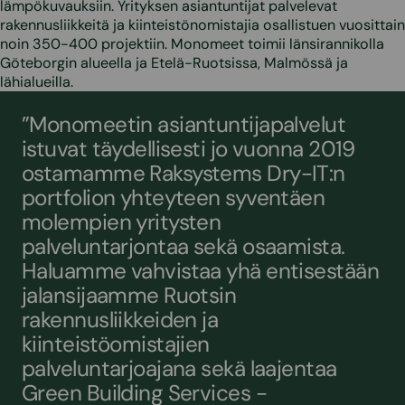
lämpökuvauksiin. Yrityksen asiantuntijat palvelevat
rakennusliikkeitä ja kiinteistönomistajia osallistuen vuosittain
noin 350-400 projektiin. Monomeet toimii länsirannikolla
Göteborgin alueella ja Etelä-Ruotsissa, Malmössä ja
lähialueilla.
”Monomeetin asiantuntijapalvelut
istuvat täydellisesti jo vuonna 2019
ostamamme Raksystems Dry-IT:n
portfolion yhteyteen syventäen
molempien yritysten
palveluntarjontaa sekä osaamista.
Haluamme vahvistaa yhä entisestään
jalansijaamme Ruotsin
rakennusliikkeiden ja
kiinteistöomistajien
palveluntarjoajana sekä laajentaa
Green Building Services -