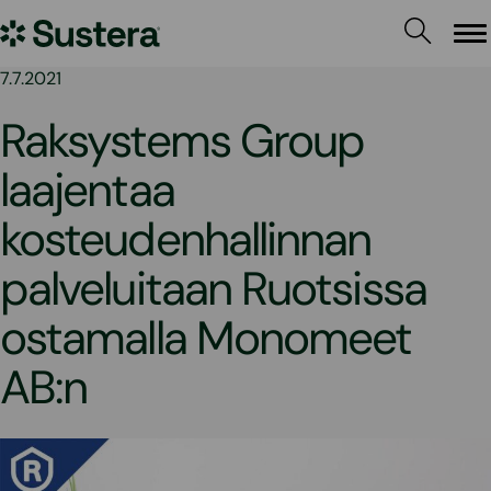
Siirry
Sustera
sisältöön
Va
7.7.2021
Raksystems Group
laajentaa
kosteudenhallinnan
palveluitaan Ruotsissa
ostamalla Monomeet
AB:n