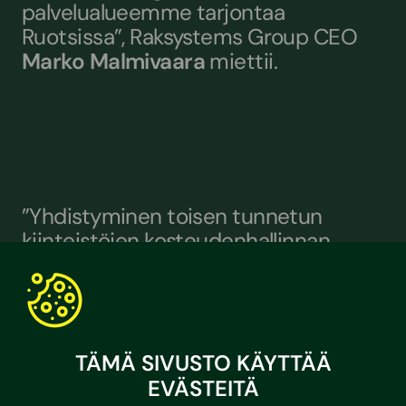
palvelualueemme tarjontaa
Ruotsissa”, Raksystems Group CEO
Marko Malmivaara
miettii.
”Yhdistyminen toisen tunnetun
kiinteistöjen kosteudenhallinnan
asiantuntijayrityksen kanssa
vahvistaa meitä molempia
entisestään. Jatkossa voimme
palvella asiakkaitamme yhä
monipuolisemmin ja laajemmalla
TÄMÄ SIVUSTO KÄYTTÄÄ
alueella, sillä Raksystems AB toimii
EVÄSTEITÄ