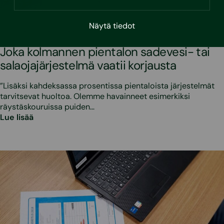
Näytä tiedot
•
12.5.2026
Uutiset
Tiedotteet
Joka kolmannen pientalon sadevesi- tai
salaojajärjestelmä vaatii korjausta
”Lisäksi kahdeksassa prosentissa pientaloista järjestelmät
tarvitsevat huoltoa. Olemme havainneet esimerkiksi
räystäskouruissa puiden…
Lue lisää