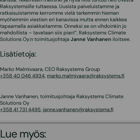
Raksystemsille tultaessa. Uusista palveluistamme ja
ratkaisuistamme kerromme vielä tarkemmin hieman
myöhemmin viestien eri kanavissa mutta ennen kaikkea
tapaamalla asiakkaitamme. Onneksi se on vihdoinkin jo
mahdollista – tavataan siis pian!”, Raksystems Climate
Solutions Oy:n toimitusjohtaja
Janne Vanhanen
iloitsee.
Lisätietoja:
Marko Malmivaara, CEO Raksystems Group
+358 40 046 4934
,
marko.malmivaara@raksystems.fi
Janne Vanhanen, toimitusjohtaja Raksystems Climate
Solutions Oy
+358 41 731 4495
,
janne.vanhanen@raksystems.fi
Lue myös: