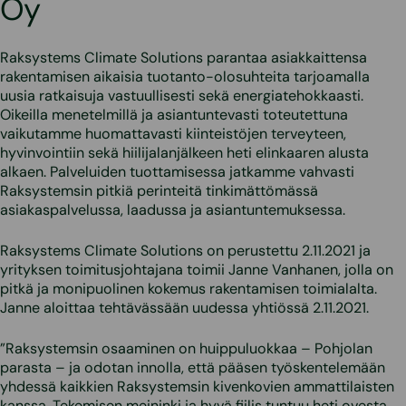
Oy
Raksystems Climate Solutions parantaa asiakkaittensa
rakentamisen aikaisia tuotanto-olosuhteita tarjoamalla
uusia ratkaisuja vastuullisesti sekä energiatehokkaasti.
Oikeilla menetelmillä ja asiantuntevasti toteutettuna
vaikutamme huomattavasti kiinteistöjen terveyteen,
hyvinvointiin sekä hiilijalanjälkeen heti elinkaaren alusta
alkaen. Palveluiden tuottamisessa jatkamme vahvasti
Raksystemsin pitkiä perinteitä tinkimättömässä
asiakaspalvelussa, laadussa ja asiantuntemuksessa.
Raksystems Climate Solutions on perustettu 2.11.2021 ja
yrityksen toimitusjohtajana toimii Janne Vanhanen, jolla on
pitkä ja monipuolinen kokemus rakentamisen toimialalta.
Janne aloittaa tehtävässään uudessa yhtiössä 2.11.2021.
”Raksystemsin osaaminen on huippuluokkaa – Pohjolan
parasta – ja odotan innolla, että pääsen työskentelemään
yhdessä kaikkien Raksystemsin kivenkovien ammattilaisten
kanssa. Tekemisen meininki ja hyvä fiilis tuntuu heti ovesta