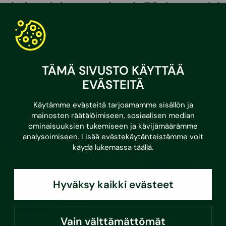
erityisesti rintamamies- ja 70-luvun taloja
Uudet riskirakenteet ovat betonilaatan päälle puukoolattu
välipohjarakenne ja tiili–villa–tiilirakenteinen
ulkoseinärakenne. Lisäksi useampia…
Lue lisää
TÄMÄ SIVUSTO KÄYTTÄÄ
EVÄSTEITÄ
Käytämme evästeitä tarjoamamme sisällön ja
mainosten räätälöimiseen, sosiaalisen median
ominaisuuksien tukemiseen ja kävijämäärämme
analysoimiseen. Lisää evästekäytänteistämme voit
käydä lukemassa
täällä
.
Hyväksy kaikki evästeet
Vain välttämättömät