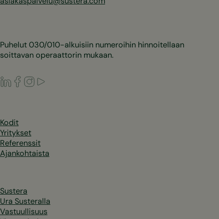
asiakaspalvelu@sustera.com
Puhelut 030/010-alkuisiin numeroihin hinnoitellaan
soittavan operaattorin mukaan.
LinkedIn
Facebook
Instagram
Youtube
Kodit
Yritykset
Referenssit
Ajankohtaista
Sustera
Ura Susteralla
Vastuullisuus