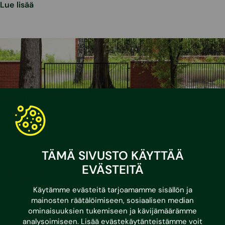
Lue lisää
TÄMÄ SIVUSTO KÄYTTÄÄ
EVÄSTEITÄ
Käytämme evästeitä tarjoamamme sisällön ja
mainosten räätälöimiseen, sosiaalisen median
•
12.5.2026
Uutiset
Tiedotteet
ominaisuuksien tukemiseen ja kävijämäärämme
Joka kolmannen pientalon sadevesi- tai
analysoimiseen. Lisää evästekäytänteistämme voit