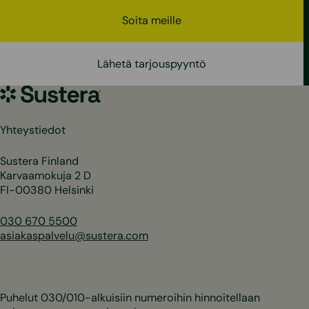
Soita meille
Lähetä tarjouspyyntö
Sustera
Yhteystiedot
Sustera Finland
Karvaamokuja 2 D
FI-00380 Helsinki
030 670 5500
asiakaspalvelu@sustera.com
Puhelut 030/010-alkuisiin numeroihin hinnoitellaan