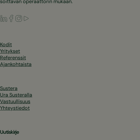
soittavan operaattorin mukaan.
LinkedIn
Facebook
Instagram
Youtube
Kodit
Yritykset
Referenssit
Ajankohtaista
Sustera
Ura Susteralla
Vastuullisuus
Yhteystiedot
Uutiskirje