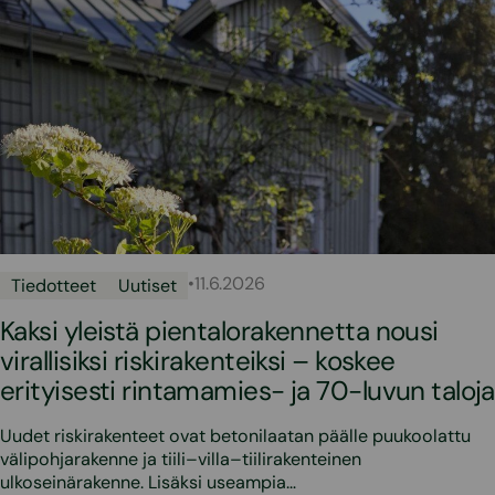
•
11.6.2026
Tiedotteet
Uutiset
Kaksi yleistä pientalorakennetta nousi
virallisiksi riskirakenteiksi – koskee
erityisesti rintamamies- ja 70-luvun taloja
Uudet riskirakenteet ovat betonilaatan päälle puukoolattu
välipohjarakenne ja tiili–villa–tiilirakenteinen
ulkoseinärakenne. Lisäksi useampia…