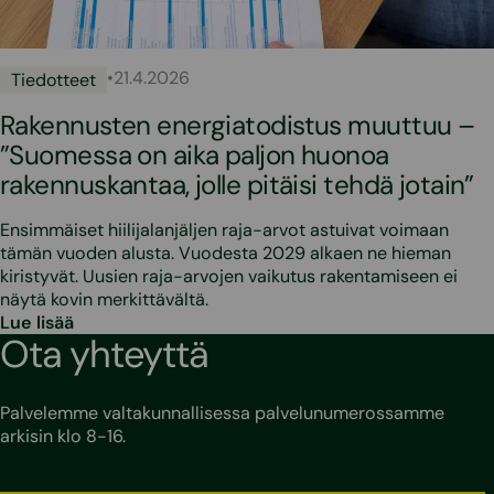
•
21.4.2026
Tiedotteet
Rakennusten energiatodistus muuttuu –
”Suomessa on aika paljon huonoa
rakennuskantaa, jolle pitäisi tehdä jotain”
Ensimmäiset hiilijalanjäljen raja-arvot astuivat voimaan
tämän vuoden alusta. Vuodesta 2029 alkaen ne hieman
kiristyvät. Uusien raja-arvojen vaikutus rakentamiseen ei
näytä kovin merkittävältä.
Lue lisää
Ota yhteyttä
Palvelemme valtakunnallisessa palvelunumerossamme
arkisin klo 8-16.