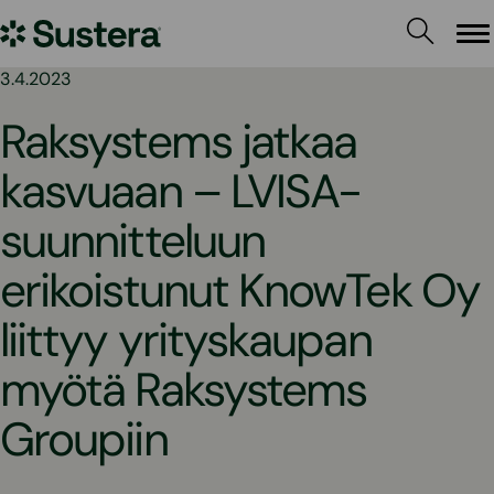
Siirry
Sustera
sisältöön
Va
3.4.2023
Raksystems jatkaa
kasvuaan – LVISA-
suunnitteluun
erikoistunut KnowTek Oy
liittyy yrityskaupan
myötä Raksystems
Groupiin