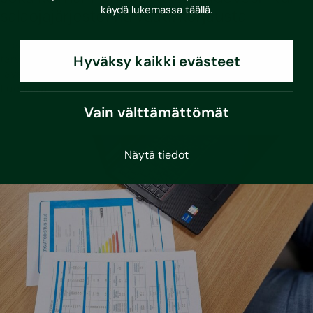
käydä lukemassa
täällä
.
salaojajärjestelmä vaatii korjausta
”Lisäksi kahdeksassa prosentissa pientaloista järjestelmät
Hyväksy kaikki evästeet
tarvitsevat huoltoa. Olemme havainneet esimerkiksi
räystäskouruissa puiden…
Lue lisää
Vain välttämättömät
Näytä tiedot