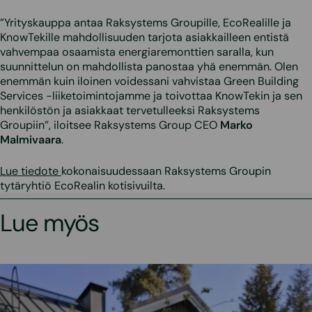
”Yrityskauppa antaa Raksystems Groupille, EcoRealille ja
KnowTekille mahdollisuuden tarjota asiakkailleen entistä
vahvempaa osaamista energiaremonttien saralla, kun
suunnittelun on mahdollista panostaa yhä enemmän. Olen
enemmän kuin iloinen voidessani vahvistaa Green Building
Services -liiketoimintojamme ja toivottaa KnowTekin ja sen
henkilöstön ja asiakkaat tervetulleeksi Raksystems
Groupiin”, iloitsee Raksystems Group CEO
Marko
Malmivaara
.
Lue tiedote
kokonaisuudessaan Raksystems Groupin
tytäryhtiö EcoRealin kotisivuilta.
Lue myös