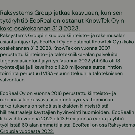
Raksystems Group jatkaa kasvuaan, kun sen
tytäryhtiö EcoReal on ostanut KnowTek Oy:n
koko osakekannan 31.3.2023.
Raksystems Groupiin kuuluva kiinteistö- ja rakennusalan
asiantuntijayritys
EcoReal Oy
on ostanut
KnowTek Oy
:n koko
osakekannan 31.3.2023. KnowTek on vuonna 2007
perustettu kiinteistö- ja talotekniikka-alan palveluita
tarjoava asiantuntijayritys. Vuonna 2022 yhtiöllä oli 18
työntekijää ja liikevaihto oli 2,0 miljoonaa euroa. Yhtiön
toiminta perustuu LVISA-suunnitteluun ja talotekniseen
valvontaan.
EcoReal Oy on vuonna 2016 perustettu kiinteistö- ja
rakennusalan kasvava asiantuntijayritys. Toiminnan
tarkoituksena on tehdä asiakkaiden kiinteistöistä
hiilineutraaleja käyttäjien hyvinvointi huomioiden. EcoRealin
liikevaihto vuonna 2022 oli 13,9 miljoonaa euroa ja yhtiö
työllistää 60 alan ammattilaista.
EcoReal on osa Raksystems
Groupia vuodesta 2022.