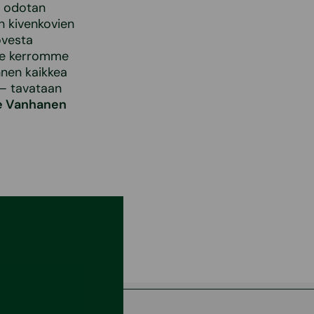
a odotan
n kivenkovien
ovesta
mme kerromme
nen kaikkea
 – tavataan
e Vanhanen