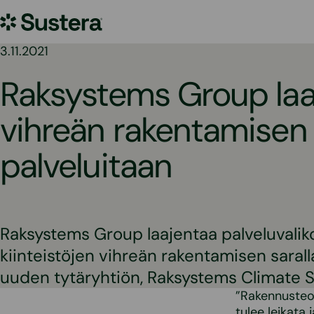
Siirry
Sustera
sisältöön
3.11.2021
Raksystems Group laa
vihreän rakentamisen
palveluitaan
Raksystems Group laajentaa palveluvali
kiinteistöjen vihreän rakentamisen saral
uuden tytäryhtiön, Raksystems Climate S
”Rakennusteol
tulee leikata