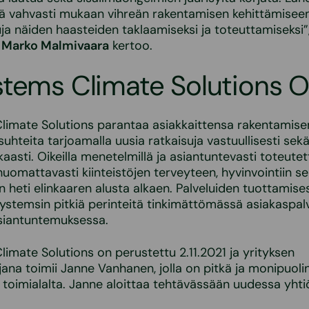
lä vahvasti mukaan vihreän rakentamisen kehittämisee
uja näiden haasteiden taklaamiseksi ja toteuttamiseksi
O
Marko Malmivaara
kertoo.
stems Climate Solutions 
imate Solutions parantaa asiakkaittensa rakentamisen
uhteita tarjoamalla uusia ratkaisuja vastuullisesti sek
aasti. Oikeilla menetelmillä ja asiantuntevasti toteute
omattavasti kiinteistöjen terveyteen, hyvinvointiin s
keen heti elinkaaren alusta alkaen. Palveluiden tuottami
ystemsin pitkiä perinteitä tinkimättömässä asiakaspal
asiantuntemuksessa.
imate Solutions on perustettu 2.11.2021 ja yrityksen
jana toimii Janne Vanhanen, jolla on pitkä ja monipuol
toimialalta. Janne aloittaa tehtävässään uudessa yhtiö