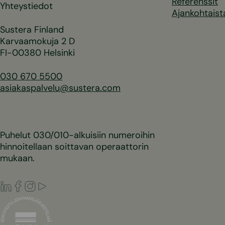
Referenssit
Yhteystiedot
Ajankohtaist
Sustera Finland
Karvaamokuja 2 D
FI-00380 Helsinki
030 670 5500
asiakaspalvelu@sustera.com
Puhelut 030/010-alkuisiin numeroihin
hinnoitellaan soittavan operaattorin
mukaan.
LinkedIn
Facebook
Instagram
Youtube