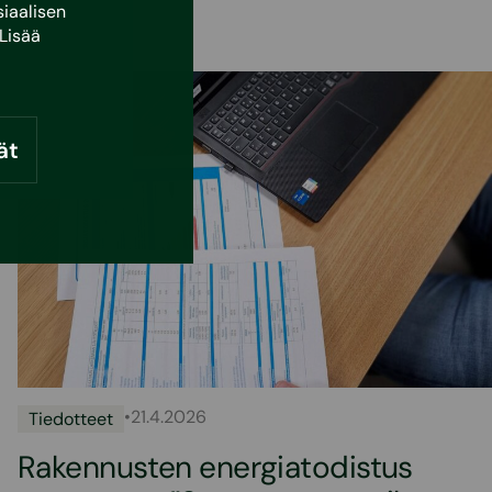
iaalisen
Lisää
ät
•
21.4.2026
Tiedotteet
Rakennusten energiatodistus