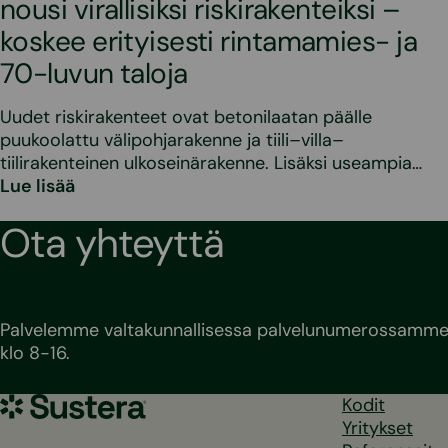
nousi virallisiksi riskirakenteiksi –
koskee erityisesti rintamamies- ja
70-luvun taloja
Uudet riskirakenteet ovat betonilaatan päälle
puukoolattu välipohjarakenne ja tiili–villa–
tiilirakenteinen ulkoseinärakenne. Lisäksi useampia…
Lue lisää
Ota yhteyttä
Palvelemme valtakunnallisessa palvelunumerossamme 
klo 8-16.
Sustera
Kodit
Yritykset