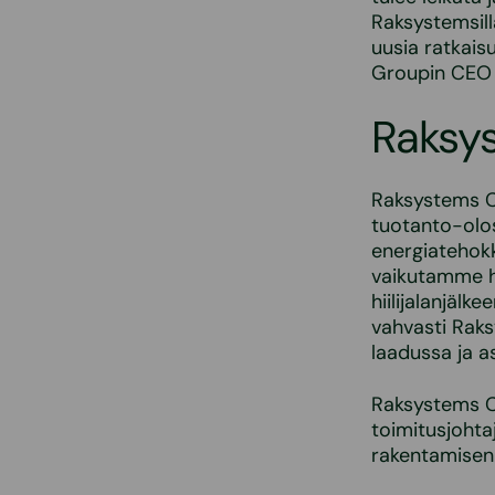
Raksystemsil
uusia ratkais
Groupin CE
Raksy
Raksystems Cl
tuotanto-olos
energiatehokk
vaikutamme hu
hiilijalanjäl
vahvasti Raks
laadussa ja 
Raksystems Cl
toimitusjohta
rakentamisen 