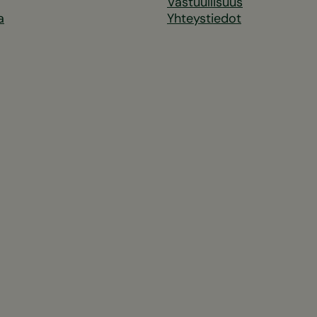
Vastuullisuus
a
Yhteystiedot