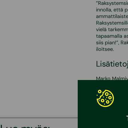
”Raksystemsi
innolla, että
ammattilaiste
Raksystemsil
vielä tarkem
tapaamalla as
siis pian!”, 
iloitsee.
Lisätietoj
Marko Malmi
+358 40 046
Janne Vanhan
+358 41 731 