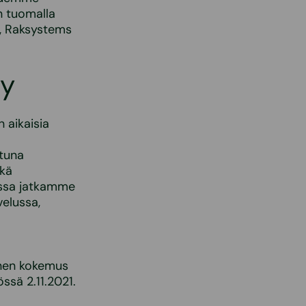
n tuomalla
”, Raksystems
Oy
 aikaisia
ä
ttuna
ekä
sessa jatkamme
velussa,
inen kokemus
ssä 2.11.2021.