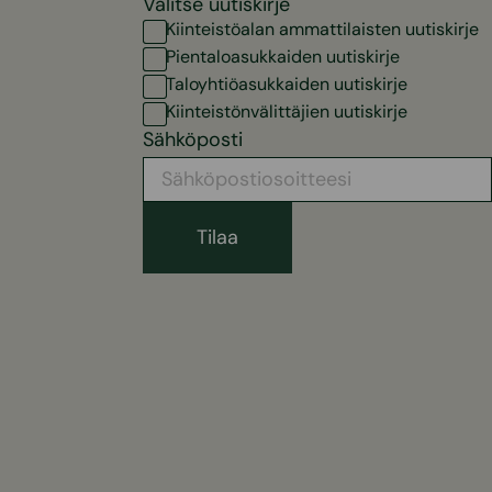
Valitse uutiskirje
Kiinteistöalan ammattilaisten uutiskirje
Pientaloasukkaiden uutiskirje
Taloyhtiöasukkaiden uutiskirje
Kiinteistönvälittäjien uutiskirje
Sähköposti