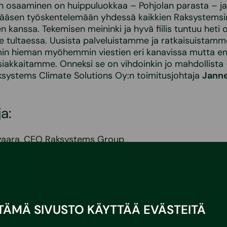
n osaaminen on huippuluokkaa – Pohjolan parasta – j
 pääsen työskentelemään yhdessä kaikkien Raksystemsi
n kanssa. Tekemisen meininki ja hyvä fiilis tuntuu heti 
le tultaessa. Uusista palveluistamme ja ratkaisuista
min hieman myöhemmin viestien eri kanavissa mutta en
iakkaitamme. Onneksi se on vihdoinkin jo mahdollista
Raksystems Climate Solutions Oy:n toimitusjohtaja
Jann
a:
vaara, CEO Raksystems Group
 4934
,
marko.malmivaara@raksystems.fi
en, toimitusjohtaja Raksystems Climate Solutions Oy
4495
,
janne.vanhanen@raksystems.fi
TÄMÄ SIVUSTO KÄYTTÄÄ EVÄSTEITÄ