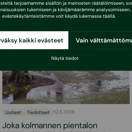
eitä tarjoamamme sisällön ja mainosten räätälöimiseen, sos
naisuuksien tukemiseen ja kävijämäärämme analysoimiseen. 
evästekäytänteistämme voit käydä lukemassa
täällä
.
väksy kaikki evästeet
Vain välttämättöm
Näytä tiedot
•
12.5.2026
Uutiset
Tiedotteet
Joka kolmannen pientalon