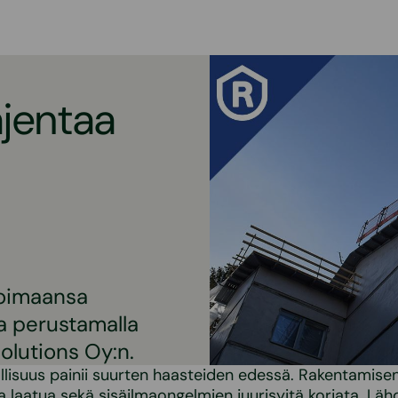
jentaa
koimaansa
la perustamalla
olutions Oy:n.
lisuus painii suurten haasteiden edessä. Rakentamise
 ja laatua sekä sisäilmaongelmien juurisyitä korjata. L