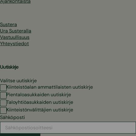
Ajankohtaista
Sustera
Ura Susteralla
Vastuullisuus
Yhteystiedot
Uutiskirje
Valitse uutiskirje
Kiinteistöalan ammattilaisten uutiskirje
Pientaloasukkaiden uutiskirje
Taloyhtiöasukkaiden uutiskirje
Kiinteistönvälittäjien uutiskirje
Sähköposti