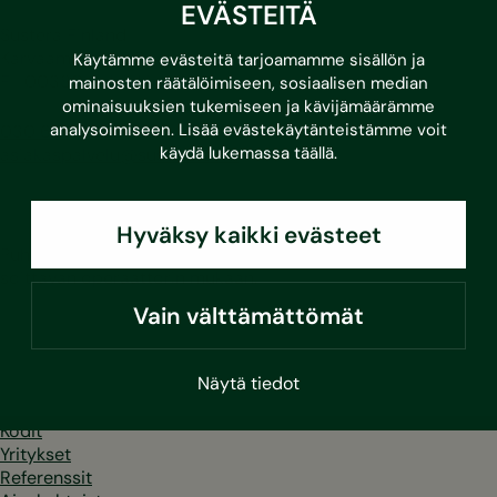
EVÄSTEITÄ
Sustera Finland
Karvaamokuja 2 D
Käytämme evästeitä tarjoamamme sisällön ja
FI-00380 Helsinki
mainosten räätälöimiseen, sosiaalisen median
ominaisuuksien tukemiseen ja kävijämäärämme
analysoimiseen. Lisää evästekäytänteistämme voit
030 670 5500
käydä lukemassa
täällä
.
asiakaspalvelu@sustera.com
Hyväksy kaikki evästeet
Puhelut 030/010-alkuisiin numeroihin hinnoitellaan
soittavan operaattorin mukaan.
Vain välttämättömät
LinkedIn
Facebook
Instagram
Youtube
Näytä tiedot
Kodit
Yritykset
Referenssit