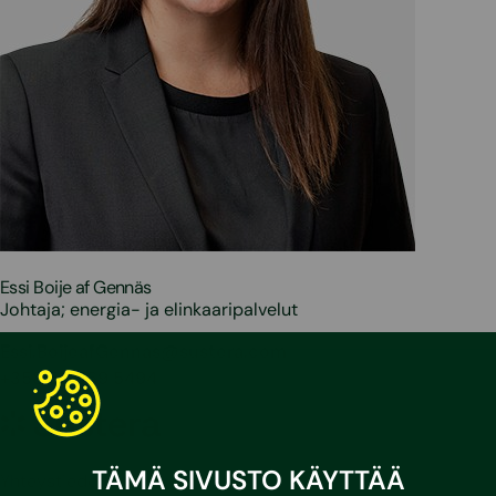
Essi Boije af Gennäs
Johtaja; energia- ja elinkaaripalvelut
Essi.BoijeafGennas@sustera.com
+358 50 469 5494
Sustera
TÄMÄ SIVUSTO KÄYTTÄÄ
Yhteystiedot