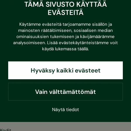
TÄMÄ SIVUSTO KÄYTTÄÄ
EVÄSTEITÄ
Yhteystiedot
Käytämme evästeitä tarjoamamme sisällön ja
Sustera Finland
mainosten räätälöimiseen, sosiaalisen median
Karvaamokuja 2 D
ominaisuuksien tukemiseen ja kävijämäärämme
FI-00380 Helsinki
analysoimiseen. Lisää evästekäytänteistämme voit
käydä lukemassa
täällä
.
030 670 5500
asiakaspalvelu@sustera.com
Hyväksy kaikki evästeet
Puhelut 030/010-alkuisiin numeroihin hinnoitellaan
soittavan operaattorin mukaan.
Vain välttämättömät
LinkedIn
Facebook
Instagram
Youtube
Näytä tiedot
Kodit