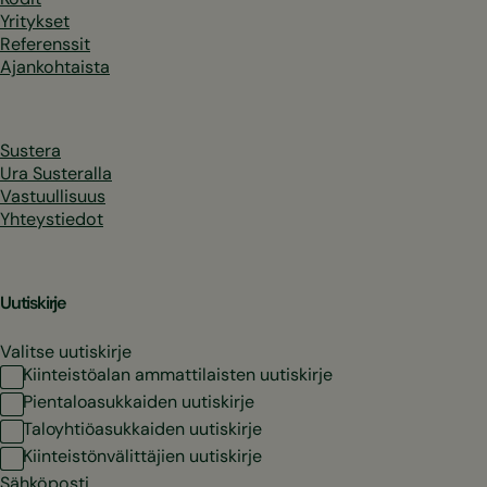
Yritykset
Referenssit
Ajankohtaista
Sustera
Ura Susteralla
Vastuullisuus
Yhteystiedot
Uutiskirje
Valitse uutiskirje
Kiinteistöalan ammattilaisten uutiskirje
Pientaloasukkaiden uutiskirje
Taloyhtiöasukkaiden uutiskirje
Kiinteistönvälittäjien uutiskirje
Sähköposti