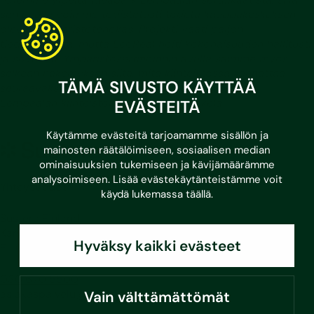
sen avulla voimme todistetusti todeta kauppakeskuksen
olevan ympäristötehokas. Projekti vaati paljon
tiedonkeruuta, mutta EcoReal hoiti kokonaisuuden hallitusti
ja sovitusti. Ympäristösertifioinnin avulla saimme myös
selkeän näkemyksen siitä, mitä kiinteistössä kannattaa
TÄMÄ SIVUSTO KÄYTTÄÄ
seuraavaksi lähteä kehittämään”, kertoo Ideapark
Lempäälän kiinteistöpäällikkö Tero Mäkelä.
EVÄSTEITÄ
Käytämme evästeitä tarjoamamme sisällön ja
Sustera
mainosten räätälöimiseen, sosiaalisen median
ominaisuuksien tukemiseen ja kävijämäärämme
analysoimiseen. Lisää evästekäytänteistämme voit
Yhteystiedot
käydä lukemassa
täällä
.
Sustera Finland
Karvaamokuja 2 D
Hyväksy kaikki evästeet
FI-00380 Helsinki
030 670 5500
asiakaspalvelu@sustera.com
Vain välttämättömät