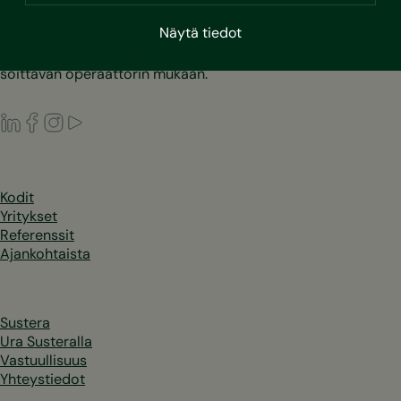
Näytä tiedot
Puhelut 030/010-alkuisiin numeroihin hinnoitellaan
soittavan operaattorin mukaan.
LinkedIn
Facebook
Instagram
Youtube
Kodit
Yritykset
Referenssit
Ajankohtaista
Sustera
Ura Susteralla
Vastuullisuus
Yhteystiedot