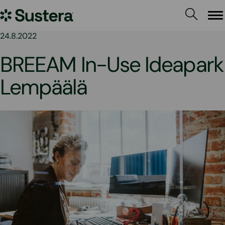
Siirry
Sustera
sisältöön
Va
24.8.2022
BREEAM In-Use Ideapark
Lempäälä