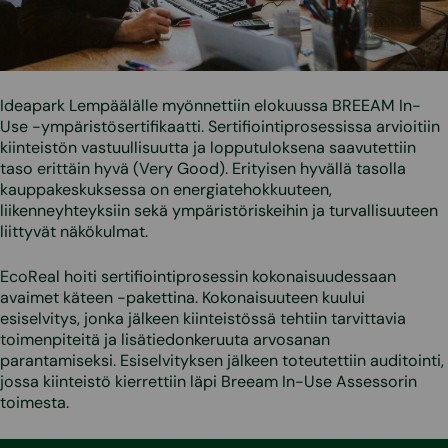
Ideapark Lempäälälle myönnettiin elokuussa BREEAM In-
Use -ympäristösertifikaatti. Sertifiointiprosessissa arvioitiin
kiinteistön vastuullisuutta ja lopputuloksena saavutettiin
taso erittäin hyvä (Very Good). Erityisen hyvällä tasolla
kauppakeskuksessa on energiatehokkuuteen,
liikenneyhteyksiin sekä ympäristöriskeihin ja turvallisuuteen
liittyvät näkökulmat.
EcoReal hoiti sertifiointiprosessin kokonaisuudessaan
avaimet käteen -pakettina. Kokonaisuuteen kuului
esiselvitys, jonka jälkeen kiinteistössä tehtiin tarvittavia
toimenpiteitä ja lisätiedonkeruuta arvosanan
parantamiseksi. Esiselvityksen jälkeen toteutettiin auditointi,
jossa kiinteistö kierrettiin läpi Breeam In-Use Assessorin
toimesta.
”Olemme ylpeitä Ideapark Lempäälän sertifikaatista, sillä