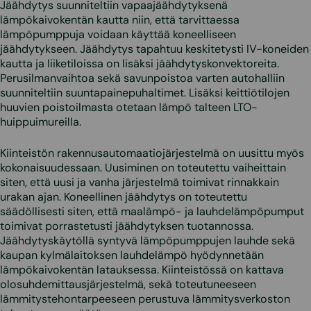
Jäähdytys suunniteltiin vapaajäähdytyksenä
lämpökaivokentän kautta niin, että tarvittaessa
lämpöpumppuja voidaan käyttää koneelliseen
jäähdytykseen. Jäähdytys tapahtuu keskitetysti IV-koneiden
kautta ja liiketiloissa on lisäksi jäähdytyskonvektoreita.
Perusilmanvaihtoa sekä savunpoistoa varten autohalliin
suunniteltiin suuntapainepuhaltimet. Lisäksi keittiötilojen
huuvien poistoilmasta otetaan lämpö talteen LTO-
huippuimureilla.
Kiinteistön rakennusautomaatiojärjestelmä on uusittu myös
kokonaisuudessaan. Uusiminen on toteutettu vaiheittain
siten, että uusi ja vanha järjestelmä toimivat rinnakkain
urakan ajan. Koneellinen jäähdytys on toteutettu
säädöllisesti siten, että maalämpö- ja lauhdelämpöpumput
toimivat porrastetusti jäähdytyksen tuotannossa.
Jäähdytyskäytöllä syntyvä lämpöpumppujen lauhde sekä
kaupan kylmälaitoksen lauhdelämpö hyödynnetään
lämpökaivokentän latauksessa. Kiinteistössä on kattava
olosuhdemittausjärjestelmä, sekä toteutuneeseen
lämmitystehontarpeeseen perustuva lämmitysverkoston