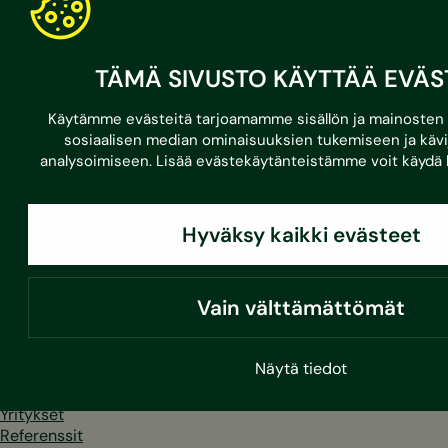
Sustera Finland
Karvaamokuja 2 D
TÄMÄ SIVUSTO KÄYTTÄÄ EVÄS
FI-00380 Helsinki
Käytämme evästeitä tarjoamamme sisällön ja mainosten 
030 670 5500
sosiaalisen median ominaisuuksien tukemiseen ja kä
asiakaspalvelu@sustera.com
analysoimiseen. Lisää evästekäytänteistämme voit käydä
Hyväksy kaikki evästeet
Puhelut 030/010-alkuisiin numeroihin hinnoitellaan
soittavan operaattorin mukaan.
Vain välttämättömät
LinkedIn
Facebook
Instagram
Youtube
Näytä tiedot
Kodit
Yritykset
Referenssit