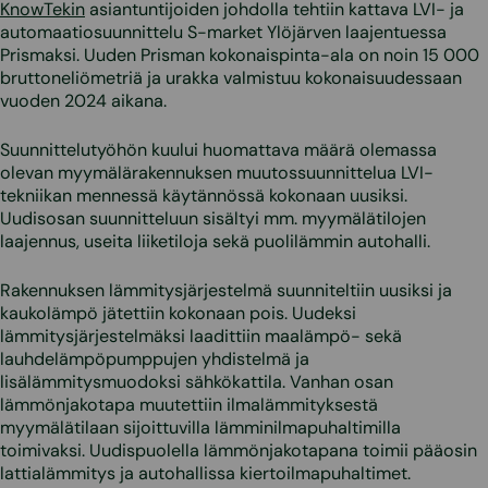
KnowTekin
asiantuntijoiden johdolla tehtiin kattava LVI- ja
automaatiosuunnittelu S-market Ylöjärven laajentuessa
Prismaksi. Uuden Prisman kokonaispinta-ala on noin 15 000
bruttoneliömetriä ja urakka valmistuu kokonaisuudessaan
vuoden 2024 aikana.
Suunnittelutyöhön kuului huomattava määrä olemassa
olevan myymälärakennuksen muutossuunnittelua LVI-
tekniikan mennessä käytännössä kokonaan uusiksi.
Uudisosan suunnitteluun sisältyi mm. myymälätilojen
laajennus, useita liiketiloja sekä puolilämmin autohalli.
Rakennuksen lämmitysjärjestelmä suunniteltiin uusiksi ja
kaukolämpö jätettiin kokonaan pois. Uudeksi
lämmitysjärjestelmäksi laadittiin maalämpö- sekä
lauhdelämpöpumppujen yhdistelmä ja
lisälämmitysmuodoksi sähkökattila. Vanhan osan
lämmönjakotapa muutettiin ilmalämmityksestä
myymälätilaan sijoittuvilla lämminilmapuhaltimilla
toimivaksi. Uudispuolella lämmönjakotapana toimii pääosin
lattialämmitys ja autohallissa kiertoilmapuhaltimet.