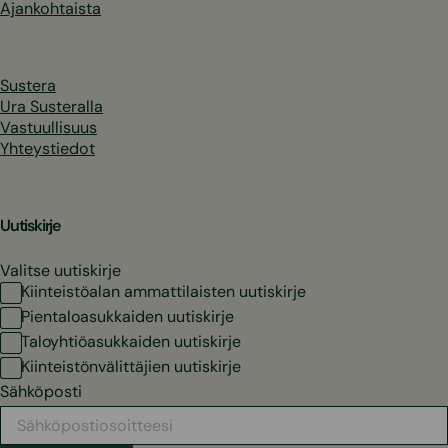
Ajankohtaista
Sustera
Ura Susteralla
Vastuullisuus
Yhteystiedot
Uutiskirje
Valitse uutiskirje
Kiinteistöalan ammattilaisten uutiskirje
Pientaloasukkaiden uutiskirje
Taloyhtiöasukkaiden uutiskirje
Kiinteistönvälittäjien uutiskirje
Sähköposti