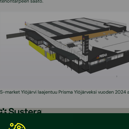
tehontarpeen säätö.
S-market Ylöjärvi laajentuu Prisma Ylöjärveksi vuoden 2024 
Sustera
Yhteystiedot