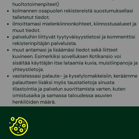
huoltotoimenpiteet)
kolmannen osapuolen rekistereistä suostumuksellasi
talletetut tiedot.
ilmoittamasi mielenkiinnonkohteet, kiinnostusalueet ja
muut tiedot.
palveluihin liittyvät tyytyväisyystietosi ja kommenttisi
rekisterinpitäjän palveluista.
muut antamasi ja lisäämäsi tiedot sekä liitteet
kuvineen. Esimerkiksi sovelluksen Kotikansio voi
sisältää käyttäjän itse lataamia kuvia, muistiinpanoja ja
yhteystietoja.
vastatessasi palaute- ja kyselylomakkeisiin, keräämme
palautteen lisäksi myös taustatietoja sinusta
tilastointia ja palvelun suorittamista varten, kuten
omistusaika ja samassa taloudessa asuvien
henkilöiden määrä.
käyttöhistoriatietosi.
Säännönmukaiset tietolähteet