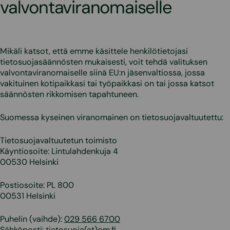
valvontaviranomaiselle
Mikäli katsot, että emme käsittele henkilötietojasi
tietosuojasäännösten mukaisesti, voit tehdä valituksen
valvontaviranomaiselle siinä EU:n jäsenvaltiossa, jossa
vakituinen kotipaikkasi tai työpaikkasi on tai jossa katsot
säännösten rikkomisen tapahtuneen.
Suomessa kyseinen viranomainen on tietosuojavaltuutettu:
Tietosuojavaltuutetun toimisto
Käyntiosoite: Lintulahdenkuja 4
00530 Helsinki
Postiosoite: PL 800
00531 Helsinki
Puhelin (vaihde):
029 566 6700
Sähköposti: tietosuoja(at)om.fi