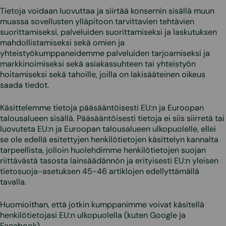
Tietoja voidaan luovuttaa ja siirtää konsernin sisällä muun
muassa sovellusten ylläpitoon tarvittavien tehtävien
suorittamiseksi, palveluiden suorittamiseksi ja laskutuksen
mahdollistamiseksi sekä omien ja
yhteistyökumppaneidemme palveluiden tarjoamiseksi ja
markkinoimiseksi sekä asiakassuhteen tai yhteistyön
hoitamiseksi sekä tahoille, joilla on lakisääteinen oikeus
saada tiedot.
Käsittelemme tietoja pääsääntöisesti EU:n ja Euroopan
talousalueen sisällä. Pääsääntöisesti tietoja ei siis siirretä tai
luovuteta EU:n ja Euroopan talousalueen ulkopuolelle, ellei
se ole edellä esitettyjen henkilötietojen käsittelyn kannalta
tarpeellista, jolloin huolehdimme henkilötietojen suojan
riittävästä tasosta lainsäädännön ja erityisesti EU:n yleisen
tietosuoja-asetuksen 45-46 artiklojen edellyttämällä
tavalla.
Huomioithan, että jotkin kumppanimme voivat käsitellä
henkilötietojasi EU:n ulkopuolella (kuten Google ja
Facebook).