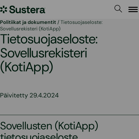
Siirry
Sustera
sisältöön
Va
Politiikat ja dokumentit
/
Tietosuojaseloste:
Sovellusrekisteri (KotiApp)
Tietosuojaseloste:
Sovellusrekisteri
(KotiApp)
Päivitetty 29.4.2024
Sovellusten (KotiApp)
tietosuojaseloste