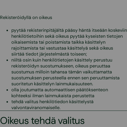
Rekisteröidyllä on oikeus
pyytää rekisterinpitäjältä pääsy häntä itseään koskeviin
henkilötietoihin sekä oikeus pyytää kyseisten tietojen
oikaisemista tai poistamista taikka käsittelyn
rajoittamista tai vastustaa käsittelyä sekä oikeus
siirtää tiedot järjestelmästä toiseen;
niiltä osin kuin henkilötietojen käsittely perustuu
rekisteröidyn suostumukseen, oikeus peruuttaa
suostumus milloin tahansa tämän vaikuttamatta
suostumuksen perusteella ennen sen peruuttamista
suoritetun käsittelyn lainmukaisuuteen.
olla joutumatta automaattisen päätöksenteon
kohteeksi ilman lainmukaista perustetta
tehdä valitus henkilötiedon käsittelystä
valvontaviranomaiselle.
Oikeus tehdä valitus