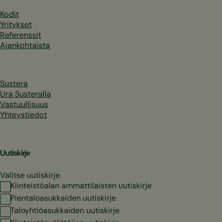
Kodit
Yritykset
Referenssit
Ajankohtaista
Sustera
Ura Susteralla
Vastuullisuus
Yhteystiedot
Uutiskirje
Valitse uutiskirje
Kiinteistöalan ammattilaisten uutiskirje
Pientaloasukkaiden uutiskirje
Taloyhtiöasukkaiden uutiskirje