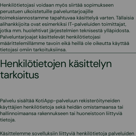
Henkilötietojasi voidaan myös siirtää sopimukseen
perustuen ulkoistetuille palveluntarjoajille
toimeksiannostamme tapahtuvaa käsittelyä varten. Tällaisia
alihankkijoita ovat esimerkiksi IT-palveluiden toimittajat,
jotka mm. huolehtivat järjestelmien teknisestä ylläpidosta.
Palveluntarjoajat käsittelevät henkilötietojasi
määrittelemillämme tavoin eikä heillä ole oikeutta käyttää
tietojasi omiin tarkoituksiinsa.
Henkilötietojen käsittelyn
tarkoitus
Palvelu sisältää KotiApp-palveluun rekisteröityneiden
käyttäjien henkilötietoja sekä heidän omistamaansa tai
hallinnoimaansa rakennukseen tai huoneistoon liittyviä
tietoja.
Käsittelemme sovelluksiin liittyviä henkilötietoja palveluiden