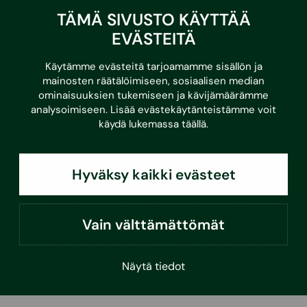
TÄMÄ SIVUSTO KÄYTTÄÄ
Pääsääntöisesti saamme tiedot joko sinulta itseltäsi, tai
EVÄSTEITÄ
sinun nimenomaisella suostumuksella tai muuten sinun
myötävaikutuksellasi kolmansien osapuolien rekistereistä.
Käytämme evästeitä tarjoamamme sisällön ja
mainosten räätälöimiseen, sosiaalisen median
Lisäksi keräämme tietojasi asiakaspalvelun yhteydessä sekä
ominaisuuksien tukemiseen ja kävijämäärämme
asiakastietojärjestelmän tietokannasta.
analysoimiseen. Lisää evästekäytänteistämme voit
käydä lukemassa
täällä
.
Tietoja voidaan kerätä suoraan sinulta rekisteröitymisen
yhteydessä, yhteistyökumppaneilta tai eri medioiden
julkaisemista yhteystiedoista.
Hyväksy kaikki evästeet
Säännönmukaiset tietojen
luovutukset ja tietojen siirto
Vain välttämättömät
EU:n ja Euroopan talousalueen
ulkopuolelle
Näytä tiedot