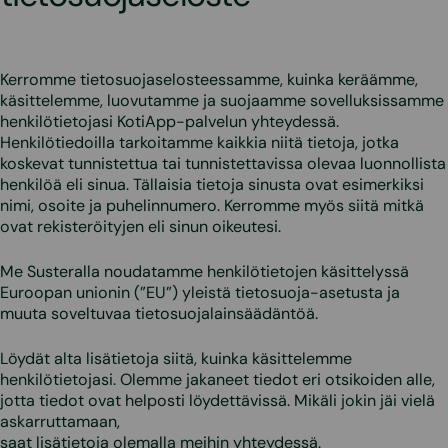
Kerromme tietosuojaselosteessamme, kuinka keräämme,
käsittelemme, luovutamme ja suojaamme sovelluksissamme
henkilötietojasi KotiApp-palvelun yhteydessä.
Henkilötiedoilla tarkoitamme kaikkia niitä tietoja, jotka
koskevat tunnistettua tai tunnistettavissa olevaa luonnollista
henkilöä eli sinua. Tällaisia tietoja sinusta ovat esimerkiksi
nimi, osoite ja puhelinnumero. Kerromme myös siitä mitkä
ovat rekisteröityjen eli sinun oikeutesi.
Me Susteralla noudatamme henkilötietojen käsittelyssä
Euroopan unionin (”EU”) yleistä tietosuoja-asetusta ja
muuta soveltuvaa tietosuojalainsäädäntöä.
Löydät alta lisätietoja siitä, kuinka käsittelemme
henkilötietojasi. Olemme jakaneet tiedot eri otsikoiden alle,
jotta tiedot ovat helposti löydettävissä. Mikäli jokin jäi vielä
askarruttamaan,
saat lisätietoja olemalla meihin yhteydessä.