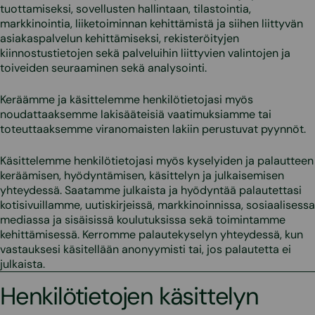
tuottamiseksi, sovellusten hallintaan, tilastointia,
markkinointia, liiketoiminnan kehittämistä ja siihen liittyvän
asiakaspalvelun kehittämiseksi, rekisteröityjen
kiinnostustietojen sekä palveluihin liittyvien valintojen ja
toiveiden seuraaminen sekä analysointi.
Keräämme ja käsittelemme henkilötietojasi myös
noudattaaksemme lakisääteisiä vaatimuksiamme tai
toteuttaaksemme viranomaisten lakiin perustuvat pyynnöt.
Käsittelemme henkilötietojasi myös kyselyiden ja palautteen
keräämisen, hyödyntämisen, käsittelyn ja julkaisemisen
yhteydessä. Saatamme julkaista ja hyödyntää palautettasi
kotisivuillamme, uutiskirjeissä, markkinoinnissa, sosiaalisessa
mediassa ja sisäisissä koulutuksissa sekä toimintamme
kehittämisessä. Kerromme palautekyselyn yhteydessä, kun
vastauksesi käsitellään anonyymisti tai, jos palautetta ei
julkaista.
Henkilötietojen käsittelyn