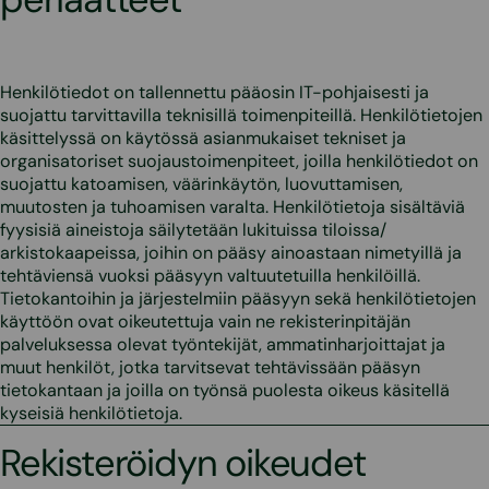
Henkilötiedot on tallennettu pääosin IT-pohjaisesti ja
suojattu tarvittavilla teknisillä toimenpiteillä. Henkilötietojen
käsittelyssä on käytössä asianmukaiset tekniset ja
organisatoriset suojaustoimenpiteet, joilla henkilötiedot on
suojattu katoamisen, väärinkäytön, luovuttamisen,
muutosten ja tuhoamisen varalta. Henkilötietoja sisältäviä
fyysisiä aineistoja säilytetään lukituissa tiloissa/
arkistokaapeissa, joihin on pääsy ainoastaan nimetyillä ja
tehtäviensä vuoksi pääsyyn valtuutetuilla henkilöillä.
Tietokantoihin ja järjestelmiin pääsyyn sekä henkilötietojen
käyttöön ovat oikeutettuja vain ne rekisterinpitäjän
palveluksessa olevat työntekijät, ammatinharjoittajat ja
muut henkilöt, jotka tarvitsevat tehtävissään pääsyn
tietokantaan ja joilla on työnsä puolesta oikeus käsitellä
kyseisiä henkilötietoja.
Rekisteröidyn oikeudet