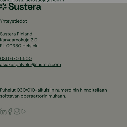
Sustera
Yhteystiedot
Sustera Finland
Karvaamokuja 2 D
FI-00380 Helsinki
030 670 5500
asiakaspalvelu@sustera.com
Puhelut 030/010-alkuisiin numeroihin hinnoitellaan
soittavan operaattorin mukaan.
LinkedIn
Facebook
Instagram
Youtube