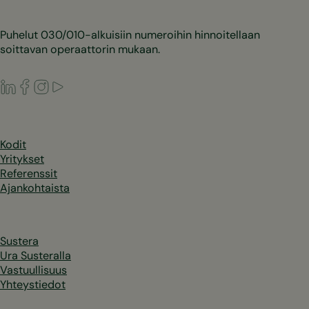
Puhelut 030/010-alkuisiin numeroihin hinnoitellaan
soittavan operaattorin mukaan.
LinkedIn
Facebook
Instagram
Youtube
Kodit
Yritykset
Referenssit
Ajankohtaista
Sustera
Ura Susteralla
Vastuullisuus
Yhteystiedot