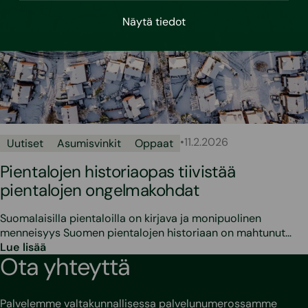
Näytä tiedot
•
11.2.2026
Uutiset
Asumisvinkit
Oppaat
Pientalojen historiaopas tiivistää
pientalojen ongelmakohdat
Suomalaisilla pientaloilla on kirjava ja monipuolinen
menneisyys Suomen pientalojen historiaan on mahtunut…
Lue lisää
Ota yhteyttä
Palvelemme valtakunnallisessa palvelunumerossamme