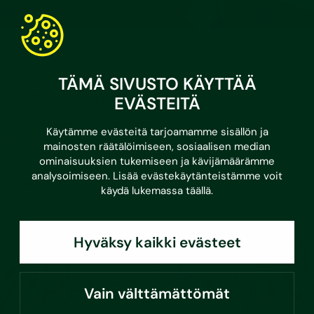
•
3.3.2026
Asumisvinkit
Kunnossapitotarveselvitys ja usein
TÄMÄ SIVUSTO KÄYTTÄÄ
kysytyt kysymykset
EVÄSTEITÄ
Mikä on kunnossapitotarveselvitys?
Käytämme evästeitä tarjoamamme sisällön ja
Kunnossapitotarveselvityksellä tarkoitetaan listausta
mainosten räätälöimiseen, sosiaalisen median
rakennusten ja kiinteistöjen kunnossapito- ja
ominaisuuksien tukemiseen ja kävijämäärämme
korjaustoimenpiteistä,…
analysoimiseen. Lisää evästekäytänteistämme voit
Lue lisää
käydä lukemassa
täällä
.
Hyväksy kaikki evästeet
Vain välttämättömät