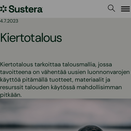
Siirry
Sustera
sisältöön
Va
4.7.2023
Kiertotalous
Kiertotalous tarkoittaa talousmallia, jossa
tavoitteena on vähentää uusien luonnonvarojen
käyttöä pitämällä tuotteet, materiaalit ja
resurssit talouden käytössä mahdollisimman
pitkään.