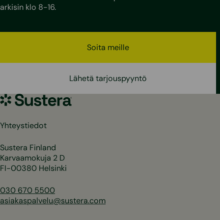
arkisin klo 8-16.
Soita meille
Lähetä tarjouspyyntö
Sustera
Yhteystiedot
Sustera Finland
Karvaamokuja 2 D
FI-00380 Helsinki
030 670 5500
asiakaspalvelu@sustera.com