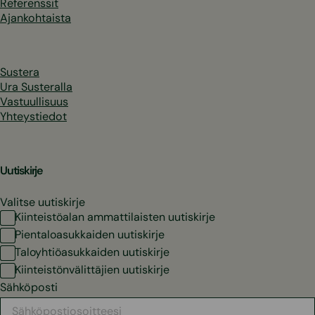
Referenssit
Ajankohtaista
Sustera
Ura Susteralla
Vastuullisuus
Yhteystiedot
Uutiskirje
Valitse uutiskirje
Kiinteistöalan ammattilaisten uutiskirje
Pientaloasukkaiden uutiskirje
Taloyhtiöasukkaiden uutiskirje
Kiinteistönvälittäjien uutiskirje
Sähköposti