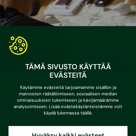
TÄMÄ SIVUSTO KÄYTTÄÄ
EVÄSTEITÄ
•
3.3.2026
Asumisvinkit
Käytämme evästeitä tarjoamamme sisällön ja
Kunnossapitotarveselvitys ja usein
mainosten räätälöimiseen, sosiaalisen median
ominaisuuksien tukemiseen ja kävijämäärämme
kysytyt kysymykset
analysoimiseen. Lisää evästekäytänteistämme voit
käydä lukemassa
täällä
.
Mikä on kunnossapitotarveselvitys?
Kunnossapitotarveselvityksellä tarkoitetaan listausta
rakennusten ja kiinteistöjen kunnossapito- ja
korjaustoimenpiteistä,…
Hyväksy kaikki evästeet