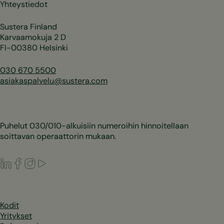
Yhteystiedot
Sustera Finland
Karvaamokuja 2 D
FI-00380 Helsinki
030 670 5500
asiakaspalvelu@sustera.com
Puhelut 030/010-alkuisiin numeroihin hinnoitellaan
soittavan operaattorin mukaan.
LinkedIn
Facebook
Instagram
Youtube
Kodit
Yritykset