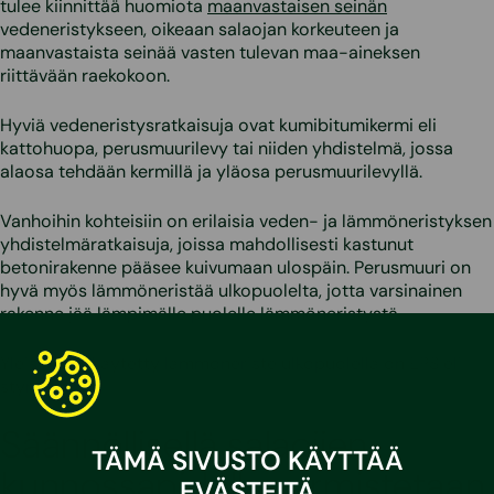
tulee kiinnittää huomiota
maanvastaisen seinän
vedeneristykseen, oikeaan salaojan korkeuteen ja
maanvastaista seinää vasten tulevan maa-aineksen
riittävään raekokoon.
Hyviä vedeneristysratkaisuja ovat kumibitumikermi eli
kattohuopa, perusmuurilevy tai niiden yhdistelmä, jossa
alaosa tehdään kermillä ja yläosa perusmuurilevyllä.
Vanhoihin kohteisiin on erilaisia veden- ja lämmöneristyksen
yhdistelmäratkaisuja, joissa mahdollisesti kastunut
betonirakenne pääsee kuivumaan ulospäin. Perusmuuri on
hyvä myös lämmöneristää ulkopuolelta, jotta varsinainen
rakenne jää lämpimälle puolelle lämmöneristystä.
Yleisimmin käytetty lämmöneriste ulkopuolella on EPS eli
styrox.
Säännöllisellä salaojien
TÄMÄ SIVUSTO KÄYTTÄÄ
kunnossapidolla varmistetaan
EVÄSTEITÄ