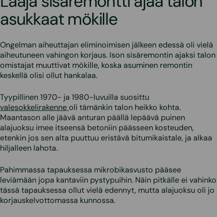
Laaja sisäremontti ajaa talon
asukkaat mökille
Ongelman aiheuttajan eliminoimisen jälkeen edessä oli vielä
aiheutuneen vahingon korjaus. Ison sisäremontin ajaksi talon
omistajat muuttivat mökille, koska asuminen remontin
keskellä olisi ollut hankalaa.
Tyypillinen 1970- ja 1980-luvuilla suosittu
valesokkelirakenne
oli tämänkin talon heikko kohta.
Maantason alle jäävä anturan päällä lepäävä puinen
alajuoksu imee itseensä betoniin päässeen kosteuden,
etenkin jos sen alta puuttuu eristävä bitumikaistale, ja alkaa
hiljalleen lahota.
Pahimmassa tapauksessa mikrobikasvusto pääsee
leviämään jopa kantaviin pystypuihin. Näin pitkälle ei vahinko
tässä tapauksessa ollut vielä edennyt, mutta alajuoksu oli jo
korjauskelvottomassa kunnossa.