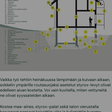
Vaikka työ tehtiin heinäkuussa lämpimään ja kuivaan aikaan,
sokkelin ympärille routasuojaksi asetetut styrox-levyt olivat
edelleen aivan kosteita. Voi vain kuvitella, miten vettyneitä
ne olivat syyssateiden aikaan.
Kostea maa-aines, styrox-palat sekä talon vierustalla
kasvaneet pensaat kaivettiin ylös ja kuljetettiin kuorma-