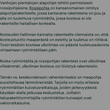
Vanhojen pientalojen alapohjat tehtiin perinteisesti
rossipohjaisina.
Rossipohja
on kansanomainen nimitys
alapohjarakenteelle, jossa kantavana rakenteena on puu ja
alla on tuulettuva ryömintätila, jossa kosteus ei ole
rakenteille haitallisen korkealla.
Kosteuden hallinnan kannalta rakenteelle olennaista on, että
kosteustuotto maaperästä on estetty ja tuuletus on riittävä.
Tosin kesäisin kosteaa ulkoilmaa voi päästä tuuletusaukoista
virtaamaan ryömintätilaan päin.
Koska ryömintätila ja rossipohjan rakenteet ovat ulkoilmaa
viileämmät, ulkoilman kosteus voi tiivistyä rakenteisiin.
Tämän ns. kesäkondenssin vähentämiseksi on maapohja
suositeltavaa lämmöneristää. Tarjolla on myös erilaisia
ryömintätilan kuivatusratkaisuja, joiden järkevyydestä
käydään alalla jatkuvaa keskustelua. Joillakin
talopakettitoimittajilla ryömintätilan kuivaajat ovat
vakioratkaisuina.