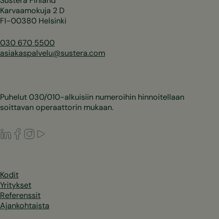
Sustera Finland
Karvaamokuja 2 D
FI-00380 Helsinki
030 670 5500
asiakaspalvelu@sustera.com
Puhelut 030/010-alkuisiin numeroihin hinnoitellaan
soittavan operaattorin mukaan.
LinkedIn
Facebook
Instagram
Youtube
Kodit
Yritykset
Referenssit
Ajankohtaista