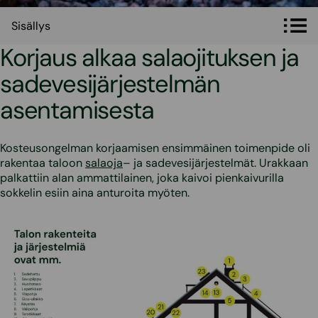
Sisällys
Sisällys
Korjaus alkaa salaojituksen ja
sadevesijärjestelmän
asentamisesta
Kosteusongelman korjaamisen ensimmäinen toimenpide oli
rakentaa taloon
salaoja
– ja sadevesijärjestelmät. Urakkaan
palkattiin alan ammattilainen, joka kaivoi pienkaivurilla
sokkelin esiin aina anturoita myöten.