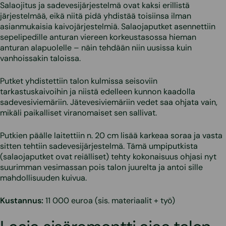
Salaojitus ja sadevesijärjestelmä ovat kaksi erillistä
järjestelmää, eikä niitä pidä yhdistää toisiinsa ilman
asianmukaisia kaivojärjestelmiä. Salaojaputket asennettiin
sepelipedille anturan viereen korkeustasossa hieman
anturan alapuolelle – näin tehdään niin uusissa kuin
vanhoissakin taloissa.
Putket yhdistettiin talon kulmissa seisoviin
tarkastuskaivoihin ja niistä edelleen kunnon kaadolla
sadevesiviemäriin. Jätevesiviemäriin vedet saa ohjata vain,
mikäli paikalliset viranomaiset sen sallivat.
Putkien päälle laitettiin n. 20 cm lisää karkeaa soraa ja vasta
sitten tehtiin sadevesijärjestelmä. Tämä umpiputkista
(salaojaputket ovat reiälliset) tehty kokonaisuus ohjasi nyt
suurimman vesimassan pois talon juurelta ja antoi sille
mahdollisuuden kuivua.
Kustannus:
11 000 euroa (sis. materiaalit + työ)