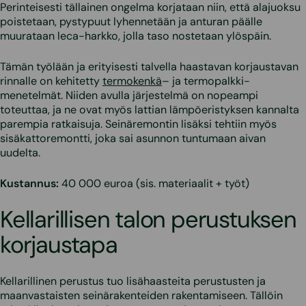
Perinteisesti tällainen ongelma korjataan niin, että alajuoksu
poistetaan, pystypuut lyhennetään ja anturan päälle
muurataan leca-harkko, jolla taso nostetaan ylöspäin.
Tämän työlään ja erityisesti talvella haastavan korjaustavan
rinnalle on kehitetty
termokenkä
– ja termopalkki-
menetelmät. Niiden avulla järjestelmä on nopeampi
toteuttaa, ja ne ovat myös lattian lämpöeristyksen kannalta
parempia ratkaisuja. Seinäremontin lisäksi tehtiin myös
sisäkattoremontti, joka sai asunnon tuntumaan aivan
uudelta.
Kustannus:
40 000 euroa (sis. materiaalit + työt)
Kellarillisen talon perustuksen
korjaustapa
Kellarillinen perustus tuo lisähaasteita perustusten ja
maanvastaisten seinärakenteiden rakentamiseen. Tällöin