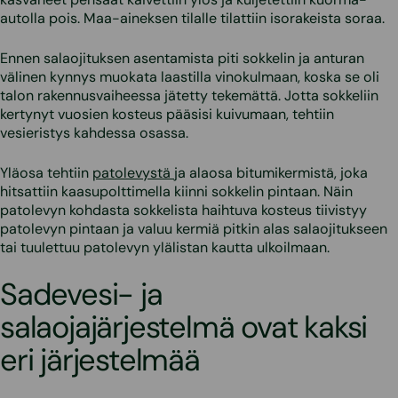
autolla pois. Maa-aineksen tilalle tilattiin isorakeista soraa.
Ennen salaojituksen asentamista piti sokkelin ja anturan
välinen kynnys muokata laastilla vinokulmaan, koska se oli
talon rakennusvaiheessa jätetty tekemättä. Jotta sokkeliin
kertynyt vuosien kosteus pääsisi kuivumaan, tehtiin
vesieristys kahdessa osassa.
Yläosa tehtiin
patolevystä
ja alaosa bitumikermistä, joka
hitsattiin kaasupolttimella kiinni sokkelin pintaan. Näin
patolevyn kohdasta sokkelista haihtuva kosteus tiivistyy
patolevyn pintaan ja valuu kermiä pitkin alas salaojitukseen
tai tuulettuu patolevyn ylälistan kautta ulkoilmaan.
Sadevesi- ja
salaojajärjestelmä ovat kaksi
eri järjestelmää