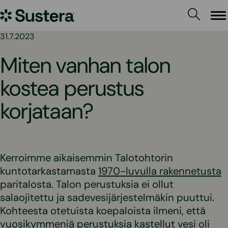
Siirry
Sustera
sisältöön
Va
31.7.2023
Miten vanhan talon
kostea perustus
korjataan?
Kerroimme aikaisemmin Talotohtorin
kuntotarkastamasta
1970-luvulla rakennetusta
paritalosta. Talon perustuksia ei ollut
salaojitettu ja sadevesijärjestelmäkin puuttui.
Kohteesta otetuista koepaloista ilmeni, että
vuosikymmeniä perustuksia kastellut vesi oli