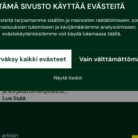
TÄMÄ SIVUSTO KÄYTTÄÄ EVÄSTEITÄ
eitä tarjoamamme sisällön ja mainosten räätälöimiseen, sos
naisuuksien tukemiseen ja kävijämäärämme analysoimiseen. 
•
3.3.2026
Asumisvinkit
evästekäytänteistämme voit käydä lukemassa
täällä
.
Kunnossapitotarveselvitys ja usein
kysytyt kysymykset
väksy kaikki evästeet
Vain välttämättöm
Mikä on kunnossapitotarveselvitys?
Kunnossapitotarveselvityksellä tarkoitetaan
Näytä tiedot
listausta rakennusten ja kiinteistöjen kunnossapito-
ja korjaustoimenpiteistä,…
Lue lisää
arkisin