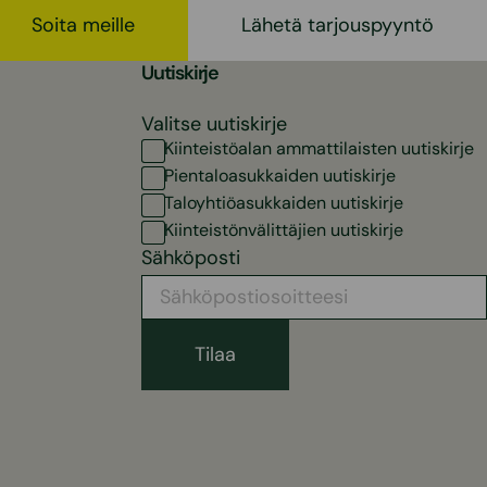
Soita meille
Lähetä tarjouspyyntö
Uutiskirje
Valitse uutiskirje
Kiinteistöalan ammattilaisten uutiskirje
Pientaloasukkaiden uutiskirje
Taloyhtiöasukkaiden uutiskirje
Kiinteistönvälittäjien uutiskirje
Sähköposti