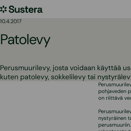
Siirry
Sustera
sisältöön
10.4.2017
Patolevy
Perusmuurilevy, josta voidaan käyttää us
kuten patolevy, sokkelilevy tai nystyrälev
Perusmuurilev
pohjaveden pi
on riittävä v
Perusmuurilev
nystyräinen t
perusmuuriin.