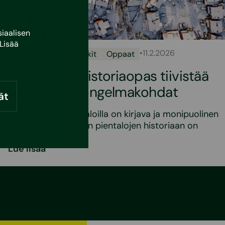
iaalisen
Lisää
•
11.2.2026
Uutiset
Asumisvinkit
Oppaat
Pientalojen historiaopas tiivistää
pientalojen ongelmakohdat
ät
Suomalaisilla pientaloilla on kirjava ja monipuolinen
menneisyys Suomen pientalojen historiaan on
mahtunut…
Lue lisää