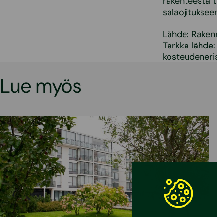
rakenteesta t
salaojitukseen
Lähde:
Raken
Tarkka lähde
kosteudeneri
Lue myös