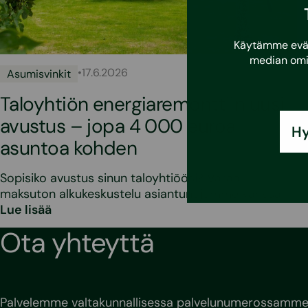
Käytämme eväst
median omi
•
17.6.2026
Asumisvinkit
Taloyhtiön energiaremonttiin uusi
avustus – jopa 4 000 euroa
Hy
asuntoa kohden
Sopisiko avustus sinun taloyhtiöösi? Varaa
maksuton alkukeskustelu asiantuntijamme kanssa!
Lue lisää
Ota yhteyttä
Palvelemme valtakunnallisessa palvelunumerossamme 