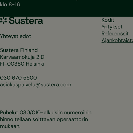
klo 8-16.
Sustera
Kodit
Yritykset
Referenssit
Yhteystiedot
Ajankohtaist
Sustera Finland
Karvaamokuja 2 D
FI-00380 Helsinki
030 670 5500
asiakaspalvelu@sustera.com
Puhelut 030/010-alkuisiin numeroihin
hinnoitellaan soittavan operaattorin
mukaan.