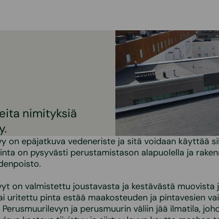
eita nimityksiä
y.
y on epäjatkuva vedeneriste ja sitä voidaan käyttää sil
nta on pysyvästi perustamistason alapuolella ja raken
edenpoisto.
yt on valmistettu joustavasta ja kestävästä muovista j
ai uritettu pinta estää maakosteuden ja pintavesien va
 Perusmuurilevyn ja perusmuurin väliin jää ilmatila, joh