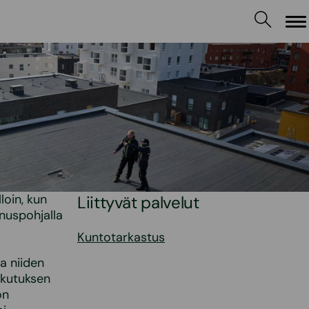
Va
loin, kun
Liittyvät palvelut
nuspohjalla
Kuntotarkastus
a niiden
ikutuksen
on