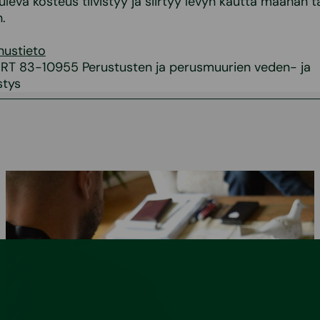
uleva kosteus tiivistyy ja siirtyy levyn kautta maahan t
.
nustieto
: RT 83-10955 Perustusten ja perusmuurien veden- ja
stys