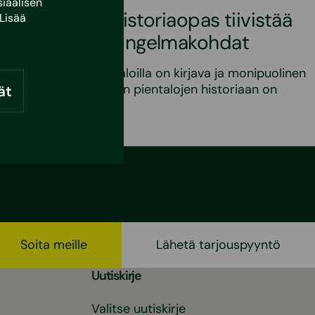
iaalisen
Pientalojen historiaopas tiivistää
Lisää
pientalojen ongelmakohdat
Suomalaisilla pientaloilla on kirjava ja monipuolinen
menneisyys Suomen pientalojen historiaan on
ät
mahtunut…
Lue lisää
Soita meille
Lähetä tarjouspyyntö
Uutiskirje
Valitse uutiskirje