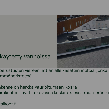
 käytetty vanhoissa
rustusten viereen lattian alle kasattiin multaa, jonka t
ämmöneristeenä.
akenne on herkkä vaurioitumaan, koska
urakenteet ovat jatkuvassa kosketuksessa maaperän k
lkoot.fi