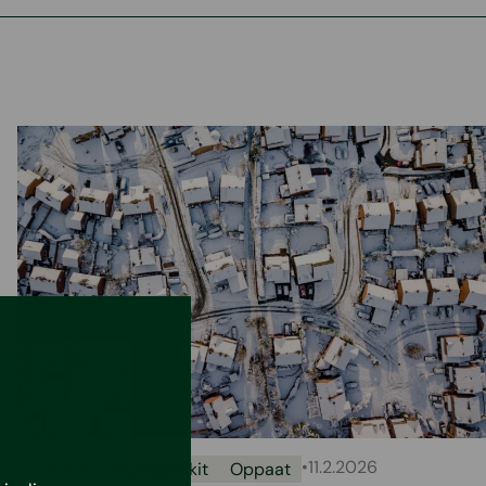
•
11.2.2026
Uutiset
Asumisvinkit
Oppaat