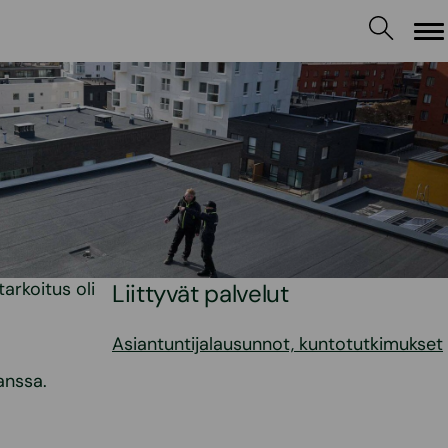
Va
arkoitus oli
Liittyvät palvelut
Asiantuntijalausunnot, kuntotutkimukset
anssa.