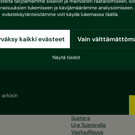
eitä tarjoamamme sisällön ja mainosten räätälöimiseen, sos
Kunnossapitotarveselvitys ja usein
naisuuksien tukemiseen ja kävijämäärämme analysoimiseen. 
evästekäytänteistämme voit käydä lukemassa
täällä
.
kysytyt kysymykset
Mikä on kunnossapitotarveselvitys?
Kunnossapitotarveselvityksellä tarkoitetaan
väksy kaikki evästeet
Vain välttämättöm
listausta rakennusten ja kiinteistöjen kunnossapito-
ja korjaustoimenpiteistä,…
Näytä tiedot
Lue lisää
arkisin
Sustera
Ura Susteralla
Vastuullisuus