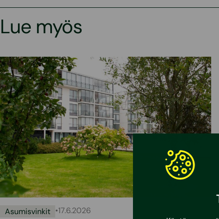
Lue myös
•
17.6.2026
Asumisvinkit