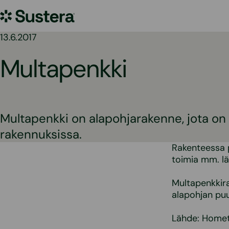
Siirry
Sustera
sisältöön
13.6.2017
Multapenkki
Multapenkki on alapohjarakenne, jota on
rakennuksissa.
Rakenteessa pe
toimia mm. l
Multapenkkir
alapohjan pu
Lähde: Hometa