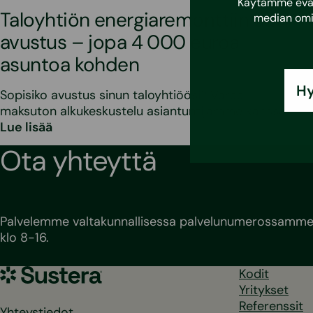
Käytämme eväst
Taloyhtiön energiaremonttiin uusi
median omi
avustus – jopa 4 000 euroa
asuntoa kohden
Hy
Sopisiko avustus sinun taloyhtiöösi? Varaa
maksuton alkukeskustelu asiantuntijamme kanssa!
Lue lisää
Ota yhteyttä
Palvelemme valtakunnallisessa palvelunumerossamme 
klo 8-16.
Sustera
Kodit
Yritykset
Referenssit
Yhteystiedot