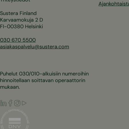
Ajankohtaist
Sustera Finland
Karvaamokuja 2 D
FI-00380 Helsinki
030 670 5500
asiakaspalvelu@sustera.com
Puhelut 030/010-alkuisiin numeroihin
hinnoitellaan soittavan operaattorin
mukaan.
LinkedIn
Facebook
Instagram
Youtube