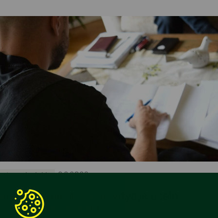
•
3.3.2026
Asumisvinkit
Kunnossapitotarveselvitys ja usein
kysytyt kysymykset