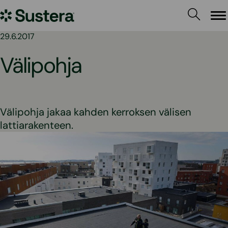
Siirry
Sustera
sisältöön
Va
29.6.2017
Välipohja
Välipohja jakaa kahden kerroksen välisen
lattiarakenteen.