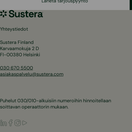
Lähetä tarjouspyyntö
Sustera
Yhteystiedot
Sustera Finland
Karvaamokuja 2 D
FI-00380 Helsinki
030 670 5500
asiakaspalvelu@sustera.com
Puhelut 030/010-alkuisiin numeroihin hinnoitellaan
soittavan operaattorin mukaan.
LinkedIn
Facebook
Instagram
Youtube