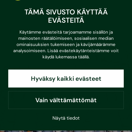
Mikä on kunnossapitotarveselvitys?
TÄMÄ SIVUSTO KÄYTTÄÄ
Kunnossapitotarveselvityksellä tarkoitetaan listausta
EVÄSTEITÄ
rakennusten ja kiinteistöjen kunnossapito- ja
korjaustoimenpiteistä,…
Lue lisää
Käytämme evästeitä tarjoamamme sisällön ja
mainosten räätälöimiseen, sosiaalisen median
ominaisuuksien tukemiseen ja kävijämäärämme
analysoimiseen. Lisää evästekäytänteistämme voit
käydä lukemassa
täällä
.
Hyväksy kaikki evästeet
Vain välttämättömät
Näytä tiedot