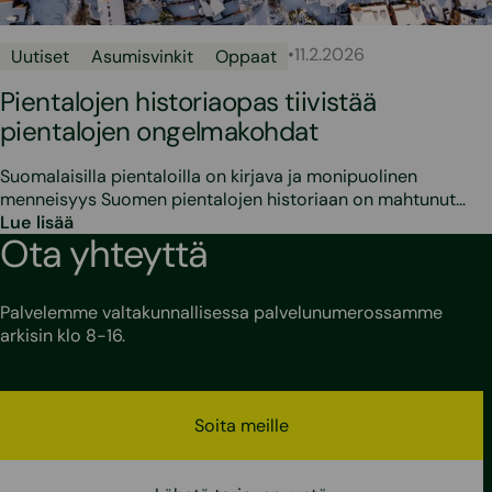
•
11.2.2026
Uutiset
Asumisvinkit
Oppaat
Pientalojen historiaopas tiivistää
pientalojen ongelmakohdat
Suomalaisilla pientaloilla on kirjava ja monipuolinen
menneisyys Suomen pientalojen historiaan on mahtunut…
Lue lisää
Ota yhteyttä
Palvelemme valtakunnallisessa palvelunumerossamme
arkisin klo 8-16.
Soita meille