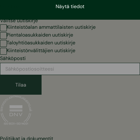
Uutiskirje
Näytä tiedot
Valitse uutiskirje
Kiinteistöalan ammattilaisten uutiskirje
Pientaloasukkaiden uutiskirje
Taloyhtiöasukkaiden uutiskirje
Kiinteistönvälittäjien uutiskirje
Sähköposti
Politiikat ja dokumentit