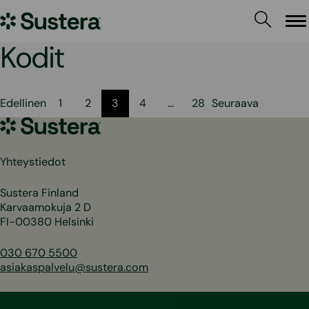
Siirry
Sustera
sisältöön
Va
Kodit
Artikkelien
Edellinen
1
2
3
4
…
28
Seuraava
sivutus
Sustera
Yhteystiedot
Sustera Finland
Karvaamokuja 2 D
FI-00380 Helsinki
030 670 5500
asiakaspalvelu@sustera.com