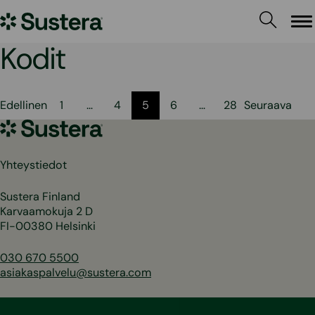
Siirry
Sustera
sisältöön
Va
Kodit
Artikkelien
Edellinen
1
…
4
5
6
…
28
Seuraava
sivutus
Sustera
Yhteystiedot
Sustera Finland
Karvaamokuja 2 D
FI-00380 Helsinki
030 670 5500
asiakaspalvelu@sustera.com