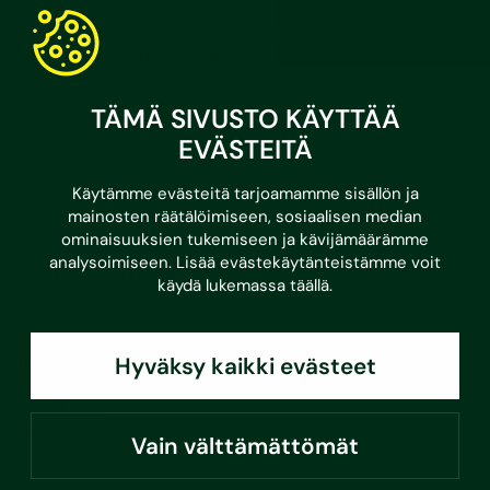
Puhelut 030/010-alkuisiin numeroihin hinnoitellaan
soittavan operaattorin mukaan.
LinkedIn
Facebook
Instagram
Youtube
TÄMÄ SIVUSTO KÄYTTÄÄ
EVÄSTEITÄ
Käytämme evästeitä tarjoamamme sisällön ja
Kodit
mainosten räätälöimiseen, sosiaalisen median
Yritykset
ominaisuuksien tukemiseen ja kävijämäärämme
Referenssit
analysoimiseen. Lisää evästekäytänteistämme voit
Ajankohtaista
käydä lukemassa
täällä
.
Sustera
Hyväksy kaikki evästeet
Ura Susteralla
Vastuullisuus
Yhteystiedot
Vain välttämättömät