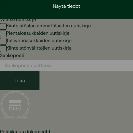
Uutiskirje
Näytä tiedot
Valitse uutiskirje
Kiinteistöalan ammattilaisten uutiskirje
Pientaloasukkaiden uutiskirje
Taloyhtiöasukkaiden uutiskirje
Kiinteistönvälittäjien uutiskirje
Sähköposti
Politiikat ja dokumentit