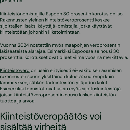
prosenttia.
Kiinteistönomistajille Espoon 30 prosentin korotus on iso.
Rakennusten yleinen kiinteistöveroprosentti koskee
sijoittajien lisäksi käyttäjä-omistajia, jotka käyttävät
kiinteistöään johonkin liiketoimintaan.
Vuonna 2024 nostettiin myös maapohjan veroprosentin
lakisääteistä alarajaa. Esimerkiksi Espoossa se nousi 30
prosenttia. Korotukset ovat olleet viime vuosina merkittäviä.
Kiinteistövero
on usein erityisesti ei-vakituisen asumisen
rakennusten suurin yksittäinen kuluerä: suurempi kuin
lämmityksen, sähkön tai kiinteistön ylläpidon kulut.
Esimerkiksi toimistot ovat usein myös sijoituskiinteistöjä,
joissa kiinteistöveroprosentin nousu laskee kiinteistön
tuottoa ja arvoa.
Kiinteistöveropäätös voi
sisältää virheitä