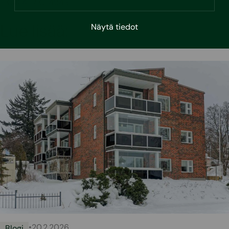
+358 41 732 4943
Lue lisää:
Näytä tiedot
•
20.2.2026
Blogi