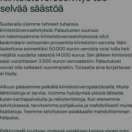
selvää säästöä
Susteralla olemme tehneet tuhansia
kiinteistöveroselvityksiä. Palautusten suuruus
on tekemissämme kiinteistöveroselvityksissä ollut
keskimäärin seitsemän prosenttia kiinteistön verosta. Näin
laskettuna esimerkiksi 50 000 euron veroista voisi tulla heti
neljältä vuodelta säästöä 14 000 euroa. Sen jälkeen kiinteistö
saisi vuosittaisen 3 500 euron verosäästön. Palautukset
voivat olla selkeästi suurempiakin. Toisaalta aina korjattavaa
ei löydy.
Alkuun pääsemme pelkällä kiinteistöveropäätöksellä. Muita
lähtötietoja ei tarvita. Voimme hyödyntää yleisiä lähteitä,
kuten karttapalveluita ja rekisteritietoja. Kun etenemme
selvityksessä, tarvitsemme pohjakuvia ja mahdollisesti muita
lisätietoja. Teemme selvityksen asiakkaalle mahdollisimman
helpoksi.
Palkkiomalli sovitaan yhdessä asiakkaan kanssa ennen työn