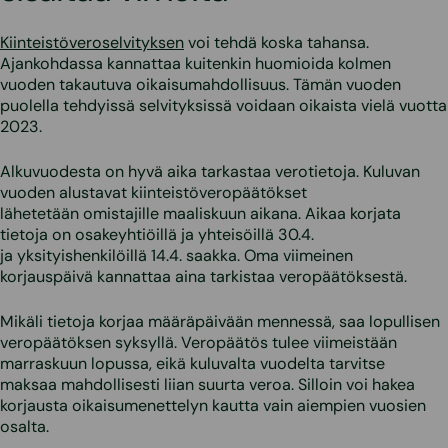
Kiinteistöveroselvityksen
voi tehdä koska tahansa.
Ajankohdassa kannattaa kuitenkin huomioida kolmen
vuoden takautuva oikaisumahdollisuus. Tämän vuoden
puolella tehdyissä selvityksissä voidaan oikaista vielä vuotta
2023.
Alkuvuodesta on hyvä aika tarkastaa verotietoja. Kuluvan
vuoden alustavat kiinteistöveropäätökset
lähetetään omistajille maaliskuun aikana. Aikaa korjata
tietoja on osakeyhtiöillä ja yhteisöillä 30.4.
ja yksityishenkilöillä 14.4. saakka. Oma viimeinen
korjauspäivä kannattaa aina tarkistaa veropäätöksestä.
Mikäli tietoja korjaa määräpäivään mennessä, saa lopullisen
veropäätöksen syksyllä. Veropäätös tulee viimeistään
marraskuun lopussa, eikä kuluvalta vuodelta tarvitse
maksaa mahdollisesti liian suurta veroa. Silloin voi hakea
korjausta oikaisumenettelyn kautta vain aiempien vuosien
osalta.