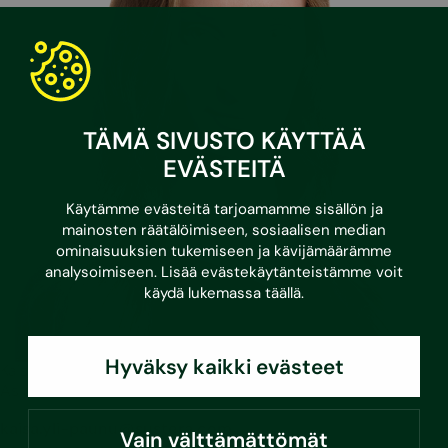
TÄMÄ SIVUSTO KÄYTTÄÄ
EVÄSTEITÄ
Käytämme evästeitä tarjoamamme sisällön ja
mainosten räätälöimiseen, sosiaalisen median
ominaisuuksien tukemiseen ja kävijämäärämme
analysoimiseen. Lisää evästekäytänteistämme voit
käydä lukemassa
täällä
.
Hyväksy kaikki evästeet
Kaisa Yli-Paunu
Asiantuntija, vastuullisuuspalvelut
kaisa.yli-paunu@sustera.com
Vain välttämättömät