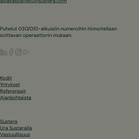
asiakaspalvelu@sustera.com
Puhelut 030/010-alkuisiin numeroihin hinnoitellaan
soittavan operaattorin mukaan.
LinkedIn
Facebook
Instagram
Youtube
Kodit
Yritykset
Referenssit
Ajankohtaista
Sustera
Ura Susteralla
Vastuullisuus