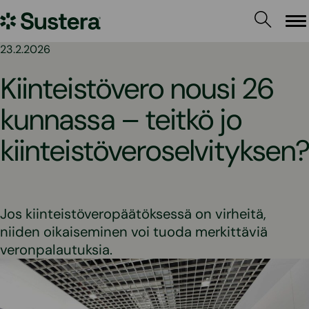
Siirry
Sustera
sisältöön
Va
23.2.2026
Kiinteistövero nousi 26
kunnassa – teitkö jo
kiinteistöveroselvityksen
Jos kiinteistöveropäätöksessä on virheitä,
niiden oikaiseminen voi tuoda merkittäviä
veronpalautuksia.