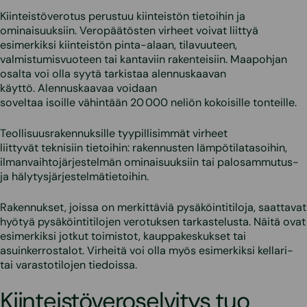
Kiinteistöverotus perustuu kiinteistön tietoihin ja
ominaisuuksiin. Veropäätösten virheet voivat liittyä
esimerkiksi kiinteistön pinta-alaan, tilavuuteen,
valmistumisvuoteen tai kantaviin rakenteisiin. Maapohjan
osalta voi olla syytä tarkistaa alennuskaavan
käyttö. Alennuskaavaa voidaan
soveltaa isoille vähintään 20 000 neliön kokoisille tonteille.
Teollisuusrakennuksille tyypillisimmät virheet
liittyvät teknisiin tietoihin: rakennusten lämpötilatasoihin,
ilmanvaihtojärjestelmän ominaisuuksiin tai palosammutus-
ja hälytysjärjestelmätietoihin.
Rakennukset, joissa on merkittäviä pysäköintitiloja, saattavat
hyötyä pysäköintitilojen verotuksen tarkastelusta. Näitä ovat
esimerkiksi jotkut toimistot, kauppakeskukset tai
asuinkerrostalot. Virheitä voi olla myös esimerkiksi kellari-
tai varastotilojen tiedoissa.
Kiinteistöveroselvitys tuo