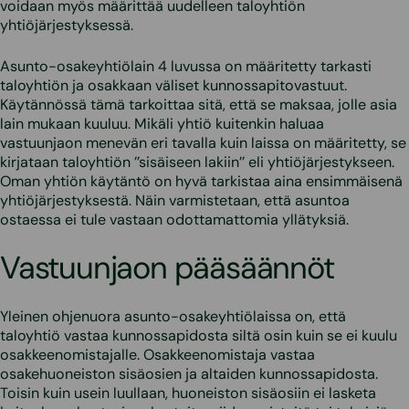
voidaan myös määrittää uudelleen taloyhtiön
yhtiöjärjestyksessä.
Asunto-osakeyhtiölain 4 luvussa on määritetty tarkasti
taloyhtiön ja osakkaan väliset kunnossapitovastuut.
Käytännössä tämä tarkoittaa sitä, että se maksaa, jolle asia
lain mukaan kuuluu. Mikäli yhtiö kuitenkin haluaa
vastuunjaon menevän eri tavalla kuin laissa on määritetty, se
kirjataan taloyhtiön ’’sisäiseen lakiin’’ eli yhtiöjärjestykseen.
Oman yhtiön käytäntö on hyvä tarkistaa aina ensimmäisenä
yhtiöjärjestyksestä. Näin varmistetaan, että asuntoa
ostaessa ei tule vastaan odottamattomia yllätyksiä.
Vastuunjaon pääsäännöt
Yleinen ohjenuora asunto-osakeyhtiölaissa on, että
taloyhtiö vastaa kunnossapidosta siltä osin kuin se ei kuulu
osakkeenomistajalle. Osakkeenomistaja vastaa
osakehuoneiston sisäosien ja altaiden kunnossapidosta.
Toisin kuin usein luullaan, huoneiston sisäosiin ei lasketa