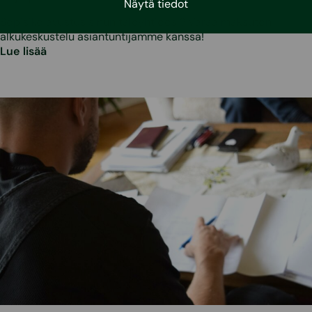
Näytä tiedot
Sopisiko avustus sinun taloyhtiöösi? Varaa maksuton
alkukeskustelu asiantuntijamme kanssa!
Lue lisää