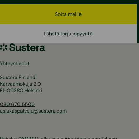
Soita meille
Lähetä tarjouspyyntö
Sustera
Yhteystiedot
Sustera Finland
Karvaamokuja 2 D
FI-00380 Helsinki
030 670 5500
asiakaspalvelu@sustera.com
Puhelut 030/010-alkuisiin numeroihin hinnoitellaan