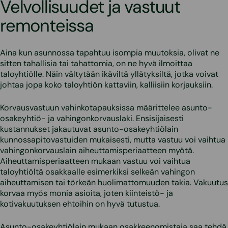
Velvollisuudet ja vastuut
remonteissa
Aina kun asunnossa tapahtuu isompia muutoksia, olivat ne
sitten tahallisia tai tahattomia, on ne hyvä ilmoittaa
taloyhtiölle. Näin vältytään ikäviltä yllätyksiltä, jotka voivat
johtaa jopa koko taloyhtiön kattaviin, kalliisiin korjauksiin.
Korvausvastuun vahinkotapauksissa määrittelee asunto-
osakeyhtiö- ja vahingonkorvauslaki. Ensisijaisesti
kustannukset jakautuvat asunto-osakeyhtiölain
kunnossapitovastuiden mukaisesti, mutta vastuu voi vaihtua
vahingonkorvauslain aiheuttamisperiaatteen myötä.
Aiheuttamisperiaatteen mukaan vastuu voi vaihtua
taloyhtiöltä osakkaalle esimerkiksi selkeän vahingon
aiheuttamisen tai törkeän huolimattomuuden takia. Vakuutus
korvaa myös monia asioita, joten kiinteistö- ja
kotivakuutuksen ehtoihin on hyvä tutustua.
Asunto-osakeyhtiölain mukaan osakkeenomistaja saa tehdä