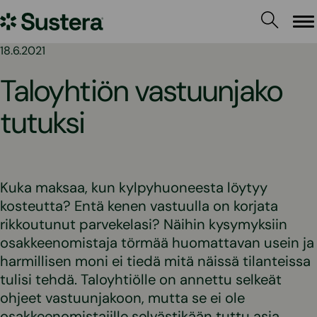
Siirry
Sustera
sisältöön
Va
18.6.2021
Taloyhtiön vastuunjako
tutuksi
Kuka maksaa, kun kylpyhuoneesta löytyy
kosteutta? Entä kenen vastuulla on korjata
rikkoutunut parvekelasi? Näihin kysymyksiin
osakkeenomistaja törmää huomattavan usein ja
harmillisen moni ei tiedä mitä näissä tilanteissa
tulisi tehdä. Taloyhtiölle on annettu selkeät
ohjeet vastuunjakoon, mutta se ei ole
osakkeenomistajille selvästikään tuttu asia.