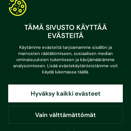
TÄMÄ SIVUSTO KÄYTTÄÄ
EVÄSTEITÄ
Käytämme evästeitä tarjoamamme sisällön ja
mainosten räätälöimiseen, sosiaalisen median
ominaisuuksien tukemiseen ja kävijämäärämme
analysoimiseen. Lisää evästekäytänteistämme voit
käydä lukemassa
täällä
.
Hyväksy kaikki evästeet
•
17.6.2026
Asumisvinkit
Vain välttämättömät
Taloyhtiön energiaremonttiin uusi avustus
– jopa 4 000 euroa asuntoa kohden