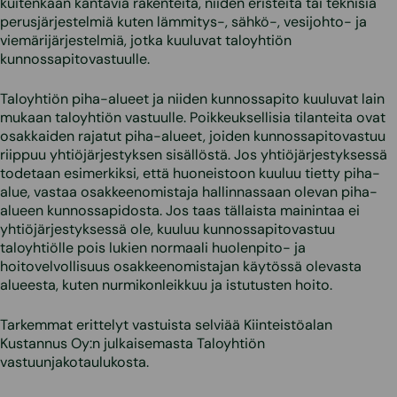
kuitenkaan kantavia rakenteita, niiden eristeitä tai teknisiä
perusjärjestelmiä kuten lämmitys-, sähkö-, vesijohto- ja
viemärijärjestelmiä, jotka kuuluvat taloyhtiön
kunnossapitovastuulle.
Taloyhtiön piha-alueet ja niiden kunnossapito kuuluvat lain
mukaan taloyhtiön vastuulle. Poikkeuksellisia tilanteita ovat
osakkaiden rajatut piha-alueet, joiden kunnossapitovastuu
riippuu yhtiöjärjestyksen sisällöstä. Jos yhtiöjärjestyksessä
todetaan esimerkiksi, että huoneistoon kuuluu tietty piha-
alue, vastaa osakkeenomistaja hallinnassaan olevan piha-
alueen kunnossapidosta. Jos taas tällaista mainintaa ei
yhtiöjärjestyksessä ole, kuuluu kunnossapitovastuu
taloyhtiölle pois lukien normaali huolenpito- ja
hoitovelvollisuus osakkeenomistajan käytössä olevasta
alueesta, kuten nurmikonleikkuu ja istutusten hoito.
Tarkemmat erittelyt vastuista selviää Kiinteistöalan
Kustannus Oy:n julkaisemasta Taloyhtiön
vastuunjakotaulukosta.