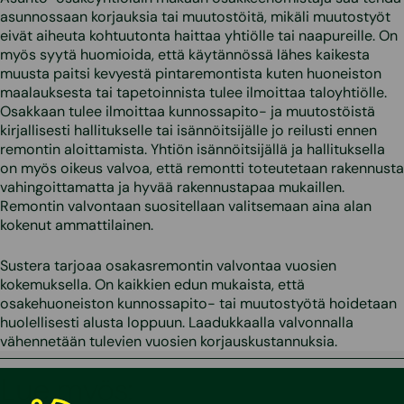
asunnossaan korjauksia tai muutostöitä, mikäli muutostyöt
eivät aiheuta kohtuutonta haittaa yhtiölle tai naapureille. On
myös syytä huomioida, että käytännössä lähes kaikesta
muusta paitsi kevyestä pintaremontista kuten huoneiston
maalauksesta tai tapetoinnista tulee ilmoittaa taloyhtiölle.
Osakkaan tulee ilmoittaa kunnossapito- ja muutostöistä
kirjallisesti hallitukselle tai isännöitsijälle jo reilusti ennen
remontin aloittamista. Yhtiön isännöitsijällä ja hallituksella
on myös oikeus valvoa, että remontti toteutetaan rakennusta
vahingoittamatta ja hyvää rakennustapaa mukaillen.
Remontin valvontaan suositellaan valitsemaan aina alan
kokenut ammattilainen.
Sustera tarjoaa osakasremontin valvontaa vuosien
kokemuksella. On kaikkien edun mukaista, että
osakehuoneiston kunnossapito- tai muutostyötä hoidetaan
huolellisesti alusta loppuun. Laadukkaalla valvonnalla
vähennetään tulevien vuosien korjauskustannuksia.
Lue myös: