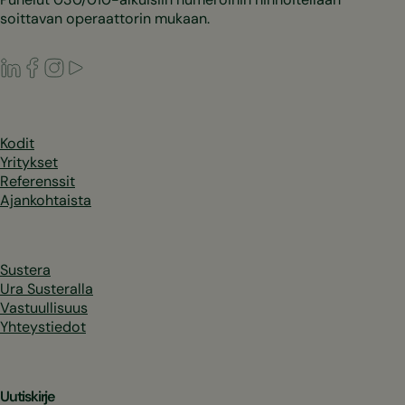
soittavan operaattorin mukaan.
LinkedIn
Facebook
Instagram
Youtube
Kodit
Yritykset
Referenssit
Ajankohtaista
Sustera
Ura Susteralla
Vastuullisuus
Yhteystiedot
Uutiskirje