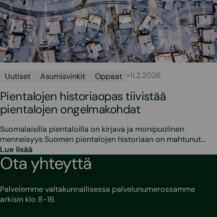
•
11.2.2026
Uutiset
Asumisvinkit
Oppaat
Pientalojen historiaopas tiivistää
pientalojen ongelmakohdat
Suomalaisilla pientaloilla on kirjava ja monipuolinen
menneisyys Suomen pientalojen historiaan on mahtunut…
Lue lisää
Ota yhteyttä
Palvelemme valtakunnallisessa palvelunumerossamme
arkisin klo 8-16.